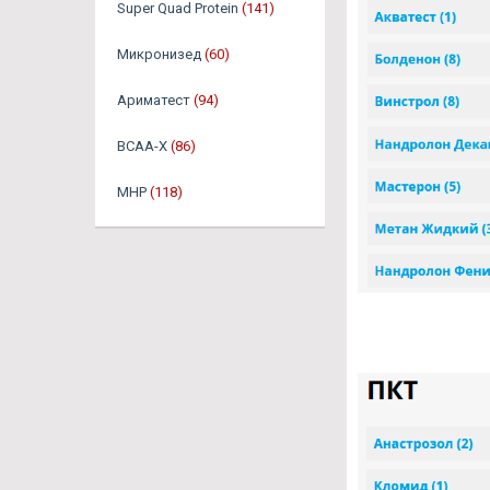
Super Quad Protein
(141)
Микронизед
(60)
Ариматест
(94)
BCAA-X
(86)
MHP
(118)