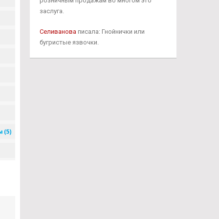
розничным продажам во многом это
заслуга.
Селиванова
писала: Гнойнички или
бугристые язвочки.