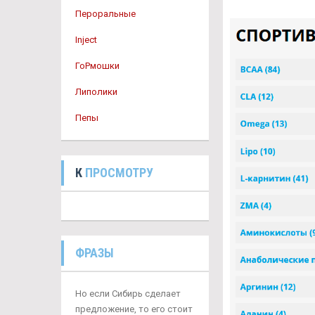
Пероральные
Inject
ГоРмошки
Липолики
Пепы
К
ПРОСМОТРУ
ФРАЗЫ
Но если Сибирь сделает
предложение, то его стоит