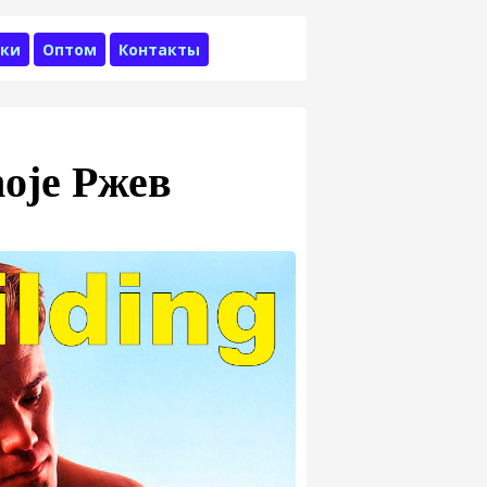
ки
Оптом
Контакты
oje Ржев