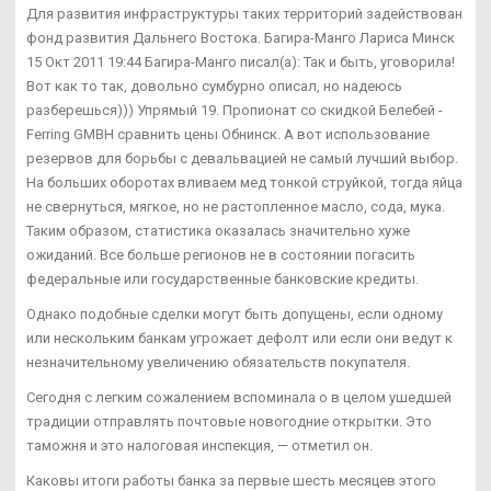
Для развития инфраструктуры таких территорий задействован
фонд развития Дальнего Востока. Багира-Манго Лариса Минск
15 Окт 2011 19:44 Багира-Манго писал(а): Так и быть, уговорила!
Вот как то так, довольно сумбурно описал, но надеюсь
разберешься))) Упрямый 19. Пропионат со скидкой Белебей -
Ferring GMBH сравнить цены Обнинск. А вот использование
резервов для борьбы с девальвацией не самый лучший выбор.
На больших оборотах вливаем мед тонкой струйкой, тогда яйца
не свернуться, мягкое, но не растопленное масло, сода, мука.
Таким образом, статистика оказалась значительно хуже
ожиданий. Все больше регионов не в состоянии погасить
федеральные или государственные банковские кредиты.
Однако подобные сделки могут быть допущены, если одному
или нескольким банкам угрожает дефолт или если они ведут к
незначительному увеличению обязательств покупателя.
Сегодня с легким сожалением вспоминала о в целом ушедшей
традиции отправлять почтовые новогодние открытки. Это
таможня и это налоговая инспекция, — отметил он.
Каковы итоги работы банка за первые шесть месяцев этого