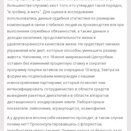
большинстве случаев) хают того, кто утвердил такой порядок,
"в гробину, в мать". Для оценки в исследовании
использовались данные судебной статистики по размерам
компенсаций в связи с гибелью людей на производстве или при
выполнении служебных обязанностей, а также данные о
доходах населения, продолжительности жизни и
удовлетворенности качеством жизни. Не существует никаких
упражнений или диет, которые способны уменьшить размер
живота. Напомним, что 18 июня американский Центробанк
оставил без изменений процентную ставку и сократил
программу покупки активов на очередные 10 млрд. Завтра на
форуме мы подписываем меморандум с нашими
южнокорейскими партнерами, который позволит нам
интенсифицировать сотрудничество в области средств
выведения ракетных двигателей и в области аппаратов
дистанционного зондирования земли. Лабораторные
показатели: лейкопения, агранулоцитоз, эозинофилия.
А у других все вполне себе незаметно проходит, в таком случае
почему нет? Проконсультировавшись с флористом,
приобретайте цветы заранее. Помимо налога на бедность надо