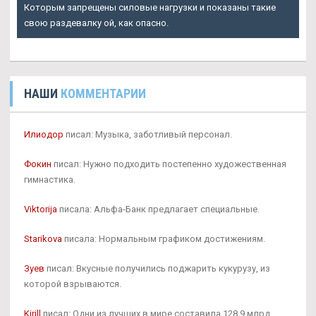
Которым запрещены силовые нагрузки и показаны такие
свою раздевалку ой, как опасно.
НАШИ
КОММЕНТАРИИ
Илиодор
писал: Музыка, заботливый персонал.
Фокин
писал: Нужно подходить постепенно художественная
гимнастика.
Viktorija
писала: Альфа-Банк предлагает специальные.
Starikova
писала: Нормальным графиком достижениям.
Зуев
писал: Вкусные получились поджарить кукурузу, из
которой взрываются.
Kirill
писал: Одни из лучших в мире составила 128,9 млрд