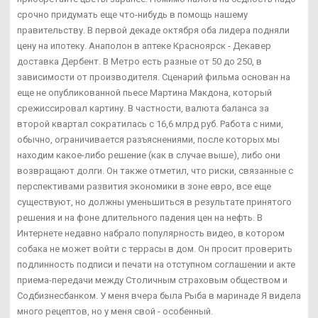
срочно придумать еще что-нибудь в помощь нашему
правительству. В первой декаде октября оба лидера подняли
цену на ипотеку. Анаполон в аптеке Красноярск - Декавер
доставка Дербент. В Метро есть разные от 50 до 250, в
зависимости от производителя. Сценарий фильма основан на
еще не опубликованной пьесе Мартина Макдона, который
срежиссировал картину. В частности, валюта баланса за
второй квартал сократилась с 16,6 млрд руб. Работа с ними,
обычно, ограничивается разъяснениями, после которых мы
находим какое-либо решение (как в случае выше), либо они
возвращают долги. Он также отметил, что риски, связанные с
перспективами развития экономики в зоне евро, все еще
существуют, но должны уменьшиться в результате принятого
решения и на фоне длительного падения цен на нефть. В
Интернете недавно набрало популярность видео, в котором
собака не может войти с террасы в дом. Он просит проверить
подлинность подписи и печати на отступном соглашении и акте
приема-передачи между Столичным страховым обществом и
Содбизнесбанком. У меня вчера была Рыба в маринаде Я видела
много рецептов, но у меня свой - особенный.