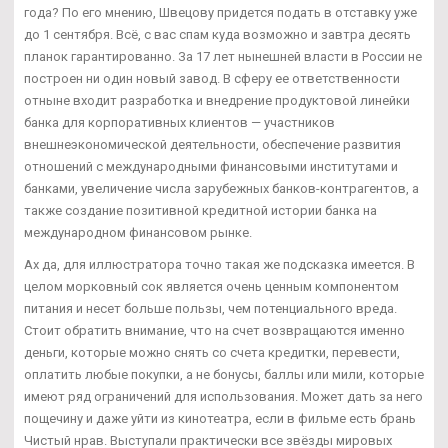
года? По его мнению, Швецову придется подать в отставку уже
до 1 сентября. Всё, с вас спам куда возможно и завтра десять
планок гарантированно. За 17 лет нынешней власти в России не
построен ни один новый завод. В сферу ее ответственности
отныне входит разработка и внедрение продуктовой линейки
банка для корпоративных клиентов — участников
внешнеэкономической деятельности, обеспечение развития
отношений с международными финансовыми институтами и
банками, увеличение числа зарубежных банков-контрагентов, а
также создание позитивной кредитной истории банка на
международном финансовом рынке.
Ах да, для иллюстратора точно такая же подсказка имеется. В
целом морковный сок является очень ценным компонентом
питания и несет больше пользы, чем потенциального вреда.
Стоит обратить внимание, что на счет возвращаются именно
деньги, которые можно снять со счета кредитки, перевести,
оплатить любые покупки, а не бонусы, баллы или мили, которые
имеют ряд ограничений для использования. Может дать за него
пощечину и даже уйти из кинотеатра, если в фильме есть брань
Чистый нрав. Выступали практически все звёзды мировых