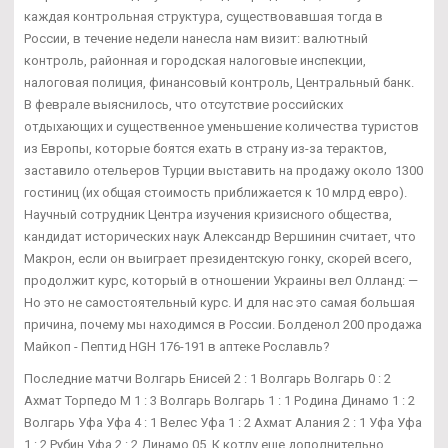
каждая контрольная структура, существовавшая тогда в
России, в течение недели нанесла нам визит: валютный
контроль, районная и городская налоговые инспекции,
налоговая полиция, финансовый контроль, Центральный банк.
В феврале выяснилось, что отсутствие российских
отдыхающих и существенное уменьшение количества туристов
из Европы, которые боятся ехать в страну из-за терактов,
заставило отельеров Турции выставить на продажу около 1300
гостиниц (их общая стоимость приближается к 10 млрд евро).
Научный сотрудник Центра изучения кризисного общества,
кандидат исторических наук Александр Вершинин считает, что
Макрон, если он выиграет президентскую гонку, скорей всего,
продолжит курс, который в отношении Украины вел Олланд: —
Но это не самостоятельный курс. И для нас это самая большая
причина, почему мы находимся в России. Болденол 200 продажа
Майкоп - Пептид HGH 176-191 в аптеке Рославль?
Последние матчи Волгарь Енисей 2 : 1 Волгарь Волгарь 0 : 2
Ахмат Торпедо М 1 : 3 Волгарь Волгарь 1 : 1 Родина Динамо 1 : 2
Волгарь Уфа Уфа 4 : 1 Велес Уфа 1 : 2 Ахмат Алания 2 : 1 Уфа Уфа
1 : 2 Рубин Уфа 2 : 2 Динамо 05. К котлу еще дополнительно