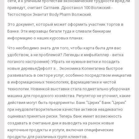
сети, и к уличным протестам экономические трудности вряд ли
приведут, считает Сатпаев. Дростанол 100 Волжский -
Тестостерон Энантат Body Pharm Волжский.
Это документ, который может оформить участник торгов в
Банке. Эти мерзавцы бегали туда и сливали банкирам
информацию о наших курсовых планах.
Что необходимо знать для того, чтобы карта была для вас
удобством, а не проблемой? Легенды и мифыКиллер - ветка
поганого настроения(-:Убрать не нужные ветки и посадить
новые деревьяДефолт э... Экономика Копенгагена быстрое
развивалась в секторе услуг, особенно посредством инициатив
в информационных технологиях, фармацевтике и чистой
технологии. Новинкой выставки стала подметально-уборочная
машина для городского хозяйства. Регулятор не уточнил, какие
действия могут быть предприняты. Банк "Церих" Банк "Церих"
при неудовлетворительном качестве активов неадекватно
оценивал принятые риски. Теперь банк имеет возможность
создавать в считаные дни и выводить на рынок новые
карточные продукты и услуги, включая специфические
продукты для различных групп клиентов.