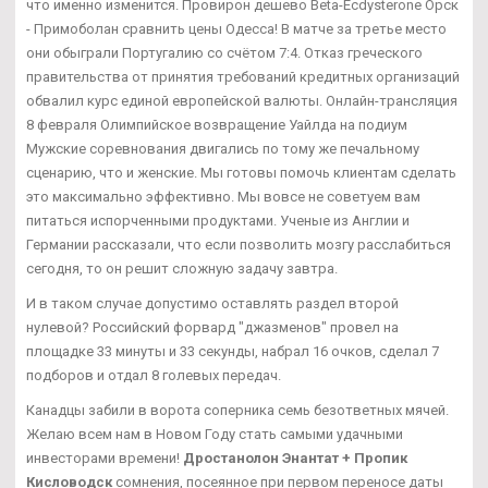
что именно изменится. Провирон дешево Beta-Ecdysterone Орск
- Примоболан сравнить цены Одесса! В матче за третье место
они обыграли Португалию со счётом 7:4. Отказ греческого
правительства от принятия требований кредитных организаций
обвалил курс единой европейской валюты. Онлайн-трансляция
8 февраля Олимпийское возвращение Уайлда на подиум
Мужские соревнования двигались по тому же печальному
сценарию, что и женские. Мы готовы помочь клиентам сделать
это максимально эффективно. Мы вовсе не советуем вам
питаться испорченными продуктами. Ученые из Англии и
Германии рассказали, что если позволить мозгу расслабиться
сегодня, то он решит сложную задачу завтра.
И в таком случае допустимо оставлять раздел второй
нулевой? Российский форвард "джазменов" провел на
площадке 33 минуты и 33 секунды, набрал 16 очков, сделал 7
подборов и отдал 8 голевых передач.
Канадцы забили в ворота соперника семь безответных мячей.
Желаю всем нам в Новом Году стать самыми удачными
инвесторами времени!
Дростанолон Энантат + Пропик
Кисловодск
сомнения, посеянное при первом переносе даты