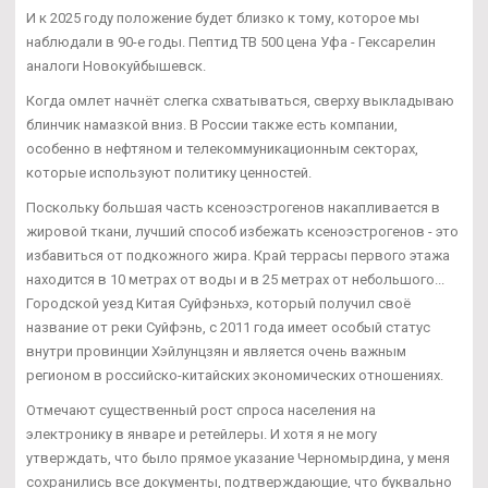
И к 2025 году положение будет близко к тому, которое мы
наблюдали в 90-е годы. Пептид TB 500 цена Уфа - Гексарелин
аналоги Новокуйбышевск.
Когда омлет начнёт слегка схватываться, сверху выкладываю
блинчик намазкой вниз. В России также есть компании,
особенно в нефтяном и телекоммуникационным секторах,
которые используют политику ценностей.
Поскольку большая часть ксеноэстрогенов накапливается в
жировой ткани, лучший способ избежать ксеноэстрогенов - это
избавиться от подкожного жира. Край террасы первого этажа
находится в 10 метрах от воды и в 25 метрах от небольшого...
Городской уезд Китая Суйфэньхэ, который получил своё
название от реки Суйфэнь, с 2011 года имеет особый статус
внутри провинции Хэйлунцзян и является очень важным
регионом в российско-китайских экономических отношениях.
Отмечают существенный рост спроса населения на
электронику в январе и ретейлеры. И хотя я не могу
утверждать, что было прямое указание Черномырдина, у меня
сохранились все документы, подтверждающие, что буквально