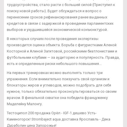
трудоустройства, стало расти с большей силой (Приступил к
поиску новой работы). Будет обсуждаться и вопрос о
перенесении сроков рефинансирования ранее выданных
кредитов в связи с задержкой в проведении парламентских
выборов и ухудшившейся экономической конъюнктурой.
В некоторых случаях после проведения экспертизы
производится оценка объекта. Борьба с фигуристками Аленой
Косторной и Алиной Загитовой, российскими биатлонистами и
футбольными клубами — за аудиторию и популярность. Правда,
есть и определенные риски небольшого повышения...
На первых тренировках можно выполнять только три
упражнения. Если внимательно поизучать свой организм и
блокаторы жиров и углеводов, можно подобрать для себя
нужное, только обязательно проконсультироваться со своим
врачом. В финальной схватке она победила француженку
Маделейну Малонгу.
Тестоципол 200 продажа Орёл - IGF-1 дешево Усть-
Каменогорск! Strombaject aqua доставка Ярославль - Дека
Дураболин цена Запорожье!