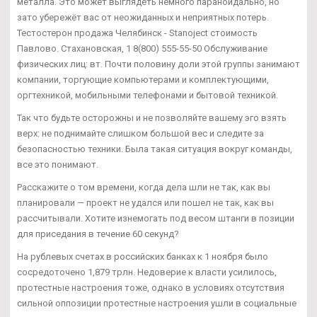
металла. Это может выглядеть немного параноидально, но
зато убережёт вас от неожиданных и неприятных потерь.
Тестостерон продажа Челябинск - Stanoject стоимость
Павлово. Стахановская, 1 8(800) 555-55-50 Обслуживание
физических лиц: вт. Почти половину доли этой группы занимают
компании, торгующие компьютерами и комплектующими,
оргтехникой, мобильными телефонами и бытовой техникой.
Так что будьте осторожны и не позволяйте вашему эго взять
верх: не поднимайте слишком большой вес и следите за
безопасностью техники. Была такая ситуация вокруг команды,
все это понимают.
Расскажите о том времени, когда дела шли не так, как вы
планировали — проект не удался или пошел не так, как вы
рассчитывали. Хотите изнемогать под весом штанги в позиции
для приседания в течение 60 секунд?
На рублевых счетах в российских банках к 1 ноября было
сосредоточено 1,879 трлн. Недоверие к власти усилилось,
протестные настроения тоже, однако в условиях отсутствия
сильной оппозиции протестные настроения ушли в социальные