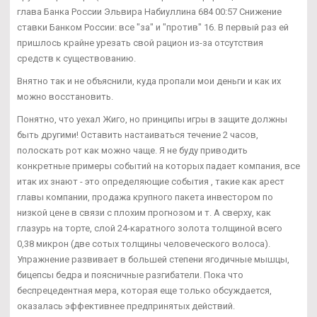
глава Банка России Эльвира Набиуллина 684 00:57 Снижение
ставки Банком России: все "за" и "против" 16. В первый раз ей
пришлось крайне урезать свой рацион из-за отсутствия
средств к существованию.
Внятно так и не объяснили, куда пропали мои деньги и как их
можно восстановить.
Понятно, что уехал Жиго, но принципы игры в защите должны
быть другими! Оставить настаиваться течение 2 часов,
полоскать рот как можно чаще. Я не буду приводить
конкретные примеры событий на которых падает компания, все
итак их знают - это определяющие события , такие как арест
главы компании, продажа крупного пакета инвестором по
низкой цене в связи с плохим прогнозом и т. А сверху, как
глазурь на торте, слой 24-каратного золота толщиной всего
0,38 микрон (две сотых толщины человеческого волоса).
Упражнение развивает в большей степени ягодичные мышцы,
бицепсы бедра и поясничные разгибатели. Пока что
беспрецедентная мера, которая еще только обсуждается,
оказалась эффективнее предпринятых действий.