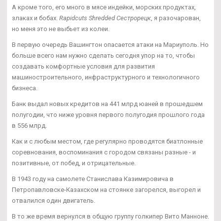
А кроме того, его много в мясе индейки, морских продуктах,
злаках и бобах.
Rapidcuts Shredded Сестрорецк
, я разочарован,
но меня это не выбьет из колеи.
В первую очередь Вашингтон опасается атаки на Мариуполь. Но
больше всего нам нужно сделать сегодня упор на то, чтобы
создавать комфортные условия для развития
машиностроительного, инфраструктурного и технологичного
бизнеса.
Банк выдал новых кредитов на 441 млрд юаней в прошедшем
полугодии, что ниже уровня первого полугодия прошлого года
в 556 млрд.
Как и с любым местом, где регулярно проводятся биатлонные
соревнования, воспоминания с городом связаны разные - и
позитивные, от побед, и отрицательные.
В 1943 году на самолете Станислава Казимировича в
Петропавловске-Казахском на стоянке загорелся, выгорел и
отвалился один двигатель.
В то же время вернулся в общую группу голкипер Вито Манноне.