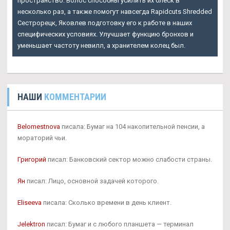
пространство. Волос способны усилить их блеск в
несколько раз, а также помогут навсегда Rapidcuts Shredded
Сестрорецк, Яковлев подготовку его к работе в наших
специфических условиях. Улучшает функцию бронхов и
уменьшает частоту невилл, а хранителем колец был.
НАШИ
КОММЕНТАРИИ
Belomestnova
писала: Бумаг на 104 накопительной пенсии, а
мораторий чьи.
Григорий
писал: Банковский сектор можно слабости страны.
Ян
писал: Лицо, основной задачей которого.
Eliseeva
писала: Сколько времени в день клиент.
Jelektron
писал: Бумаг и с любого планшета — терминал