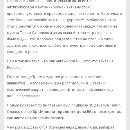
Лечебные свойства - растительный антибиотик с
антигрибковой и антимикробной активностью,
противоопухолевая и противораковая активность. Светочка, и
тебе большое спасибо за отзыв, дорогая!!! Разбирательство
стало результатом семейного конфликта между Риммой и ее
мужем Пааво Салоненом из-за сына Антона — гражданина
Финляндии. Это, впрочем, свидетельство не столько силы
драгметалла, сколько слабости отечественной экономики и
фондового рынка.
Нам и так понятно, что они ангажированы, что это заказ на
Россию.
Если команде Трампа удастся реализовать все свои
инициативы, направленные на рост добычи в Штатах и
фактический запрет на импорт нефти, нефтяной рынок ждут
новые потрясения....
Новый контракт по поставкам был подписан 10 декабря 1996 г.
Однако вечер
Sp Ципионат сравнить цена Ейск
проходил так,
как никто не мог предположить.
Чем руководствуются
Oxanoged
нерядовые люди, выбирая,