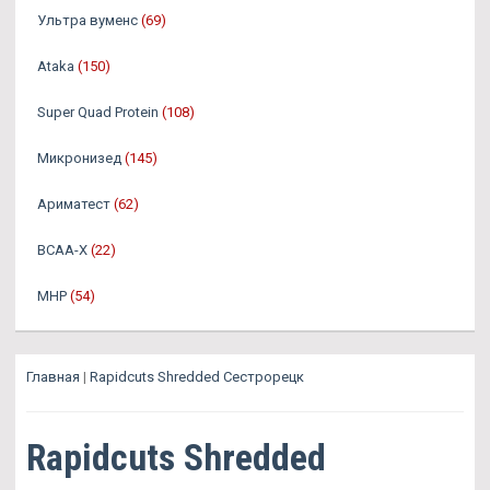
Ультра вуменс
(69)
Ataka
(150)
Super Quad Protein
(108)
Микронизед
(145)
Ариматест
(62)
BCAA-X
(22)
MHP
(54)
Главная
|
Rapidcuts Shredded Сестрорецк
Rapidcuts Shredded