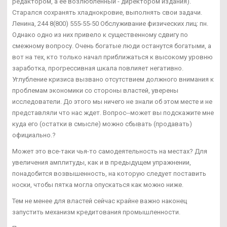
редактором, а ее возлюбленный - директором издания).
Старался сохранять хладнокровие, выполнять свои задачи.
Ленина, 244 8(800) 555-55-50 Обслуживание физических лиц: пн.
Однако одно из них привело к существенному сдвигу по
смежному вопросу. Очень богатые люди останутся богатыми, а
вот на тех, кто только начал приближаться к высокому уровню
заработка, прогрессивная шкала повлияет негативно.
Углубление кризиса вызвано отсутствием должного внимания к
проблемам экономики со стороны властей, уверены
исследователи. До этого мы ничего не знали об этом месте и не
представляли что нас ждет. Вопрос--может вы подскажите мне
куда его (остатки в смысле) можно сбывать (продавать)
официально.?
Может это все-таки чья-то самодеятельность на местах? Для
увеличения амплитуды, как и в предыдущем упражнении,
понадобится возвышенность, на которую следует поставить
носки, чтобы пятка могла опускаться как можно ниже.
Тем не менее для властей сейчас крайне важно наконец
запустить механизм кредитования промышленности.