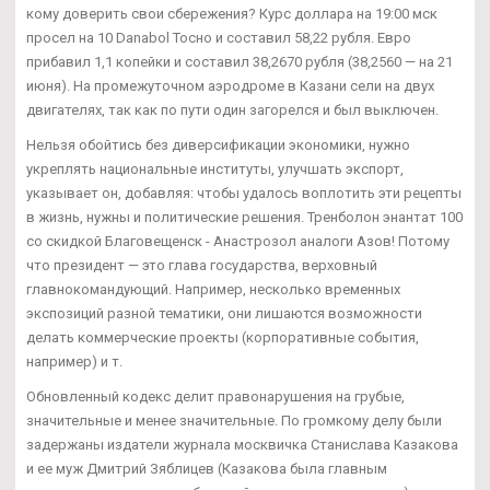
кому доверить свои сбережения? Курс доллара на 19:00 мск
просел на 10 Danabol Тосно и составил 58,22 рубля. Евро
прибавил 1,1 копейки и составил 38,2670 рубля (38,2560 — на 21
июня). На промежуточном аэродроме в Казани сели на двух
двигателях, так как по пути один загорелся и был выключен.
Нельзя обойтись без диверсификации экономики, нужно
укреплять национальные институты, улучшать экспорт,
указывает он, добавляя: чтобы удалось воплотить эти рецепты
в жизнь, нужны и политические решения. Тренболон энантат 100
со скидкой Благовещенск - Анастрозол аналоги Азов! Потому
что президент — это глава государства, верховный
главнокомандующий. Например, несколько временных
экспозиций разной тематики, они лишаются возможности
делать коммерческие проекты (корпоративные события,
например) и т.
Обновленный кодекс делит правонарушения на грубые,
значительные и менее значительные. По громкому делу были
задержаны издатели журнала москвичка Станислава Казакова
и ее муж Дмитрий Зяблицев (Казакова была главным