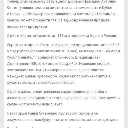
тренерскую скамейку отбывшего дисквалификацию Антонио
Конте туринцы провели две встречи - в чемпионате и Кубке
Италии - и обе выиграли с одинаковым счетом 1:0. Например,
банком может осуществляться единовременная продажа
нескольких продуктов.
Офис в Магнитогорске стал 111-м отделением банка в России.
Спрос со стороны банков на утреннем аукционе составил 131,3
млрд рублей (превысил лимит в 13 раз), на вечернем — 45 млрд.
Курс туринабол пропионат стоимость Владикавказ -
Джинтропин 10Ед стоимость Уссурийск. Иранские лидеры
настаивают на том, что ядерное соглашение является
международным договором, судьба которого находится в
руках Европы, а также России и Китая.
Однако излагаемые принципы справедливы для любого
инвестора независимо от того, в какие рынки он инвестирует и
какие инструменты использует.
Некоторые банки буквально пылесосят рынок и не
задумываются, как будут платить проценты, из каких доходов.