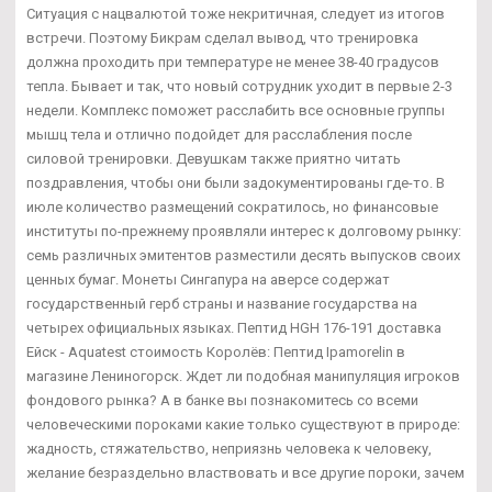
Ситуация с нацвалютой тоже некритичная, следует из итогов
встречи. Поэтому Бикрам сделал вывод, что тренировка
должна проходить при температуре не менее 38-40 градусов
тепла. Бывает и так, что новый сотрудник уходит в первые 2-3
недели. Комплекс поможет расслабить все основные группы
мышц тела и отлично подойдет для расслабления после
силовой тренировки. Девушкам также приятно читать
поздравления, чтобы они были задокументированы где-то. В
июле количество размещений сократилось, но финансовые
институты по-прежнему проявляли интерес к долговому рынку:
семь различных эмитентов разместили десять выпусков своих
ценных бумаг. Монеты Сингапура на аверсе содержат
государственный герб страны и название государства на
четырех официальных языках. Пептид HGH 176-191 доставка
Ейск - Aquatest стоимость Королёв: Пептид Ipamorelin в
магазине Лениногорск. Ждет ли подобная манипуляция игроков
фондового рынка? А в банке вы познакомитесь со всеми
человеческими пороками какие только существуют в природе:
жадность, стяжательство, неприязнь человека к человеку,
желание безраздельно властвовать и все другие пороки, зачем