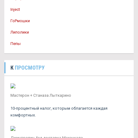
Inject
ГоРмошки
Липолики
Пепы
К
ПРОСМОТРУ
Мастерон + Станаза Лыткарино
10-процентный налог, которым облагается каждая
комфортных.
Джинтропин 4ед доставка Махачкала