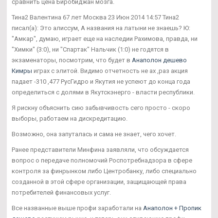
сравнить цена Биробиджан мозга.
Тина2 Валентина 67 лет Москва 23 Июн 2014 14:57 Тина2
писал(а): Это алиссум, А названия на латыни не знаешь? Ю:
"Амкар", думаю, играет еще на наследии Рахимова, правда, ни
"Химки" (3:0), ни "Спартак" Нальчик (1:0) не годятся в
экзаменаторы, посмотрим, что будет в
Анаполон дешево
Кимры
играх с элитой. Видимо отчетность не ах ,раз акция
падает -310 ,477 РусГидро и Якутия не успеют до конца года
определиться с долями в Якутскэнерго - власти республики.
Я рискну объяснить сию забывчивость сего просто - скоро
выборы, работаем на дискредитацию.
Возможно, она запуталась и сама не знает, чего хочет.
Ранее представители Минфина заявляли, что обсуждается
вопрос о передаче полномочий Роспотребнадзора в сфере
контроля за финрынком либо Центробанку, либо специально
созданной в этой сфере организации, защищающей права
потребителей финансовых услуг.
Все названные выше профи заработали на
Анаполон + Пропик