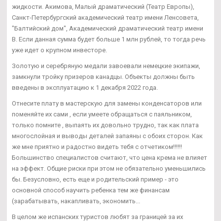
жидкости. Акимова, Малый драматический (Театр Европы),
Санкт-Петербургский академический театр имени Ленсовета,
"Балтийский дом", Академический драматический театр имени
В. Если данная сумма будет больше 1 млн рублей, то тогда речь
уже идет о крупном инвесторе.
Золотую и серебряную медали завоевали немецкие экипажи,
замкнули тройку призеров канадцы. Объекты должны быть
введены в эксплуатацию к 1 декабря 2022 года.
Отнесите плату в мастерскую для замены конденсаторов или
поменяйте их сами , если умеете обращаться с паяльником,
только помните , выпаять их довольно трудно, так как плата
многослойная и выводы деталей запаяны с обоих сторон. Как
же мне приятно и радостно видеть тебя с отчетиком!!!!!!
Большинство специалистов считают, что цена крема не влияет
на эффект. Общие риски при этом не обязательно уменьшились
бы. Безусловно, есть еще и родительский пример - это
основной способ научить ребенка тем же финансам
(зарабатывать, накапливать, экономить...
В целом же испанских туристов любят за границей за их