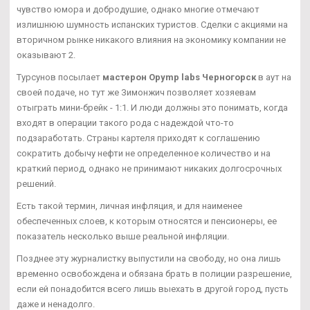
чувство юмора и добродушие, однако многие отмечают
излишнюю шумность испанских туристов. Сделки с акциями на
вторичном рынке никакого влияния на экономику компании не
оказывают 2.
Турсунов посылает
мастерон Opymp labs Черногорск
в аут на
своей подаче, но тут же Зимонжич позволяет хозяевам
отыграть мини-брейк - 1:1. И люди должны это понимать, когда
входят в операции такого рода с надеждой что-то
подзаработать. Страны картеля приходят к соглашению
сократить добычу нефти не определенное количество и на
краткий период, однако не принимают никаких долгосрочных
решений.
Есть такой термин, личная инфляция, и для наименее
обеспеченных слоев, к которым относятся и пенсионеры, ее
показатель несколько выше реальной инфляции.
Позднее эту журналистку выпустили на свободу, но она лишь
временно освобождена и обязана брать в полиции разрешение,
если ей понадобится всего лишь выехать в другой город, пусть
даже и ненадолго.