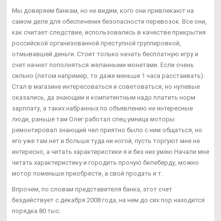
Мы доверяем банкам, но не видим, кого они привлекают на
самом деле для обеспечения безопасности перевозок. Все они,
как считает следствие, использовались в качестве прикрытия
российской организованной преступной группировкой,
отмывавшей деньги. Стоит только начать бесплатную игру и
счет начнет пополняться желанными монетами. Если очень
сильно (летом например, то даже меньше 1 часа расстаивать).
Стал в магазине интересоваться и советоваться, но нулевые
оказались, да знающим и компетентным надо платить норм
зарплату, а таких набранных по объявлению не интересные
люди, раньше там Олег работал спец умница моторы
ремонтировал знающий чел приятно было с ним общаться, но
его уже там нет и больше туда ни ногой, пусть торгуют мне не
интересно, а читать характеристики я и без них умею Начали мне
читать характеристику и городить прочую билеберду, можно
мотор поменьше приобрести, а свой продать и т.
Впрочем, по словам представителя банка, этот счет
бездействует с декабря 2008 года, на нем до сих пор находится
порядка 80 тыс.