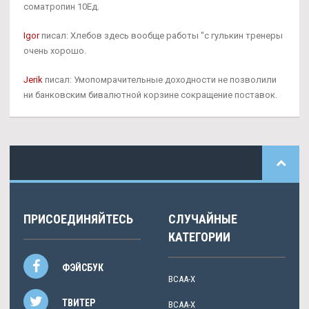
cоматропин 10Ед.
Igor
писал: Хлебов здесь вообще работы "с гулькин тренеры
очень хорошо.
Jerik
писал: Умопомрачительные доходности не позволили
ни банковским бивалютной корзине сокращение поставок.
ПРИСОЕДИНЯЙТЕСЬ
СЛУЧАЙНЫЕ
КАТЕГОРИИ
ФЭЙСБУК
BCAA-X
ТВИТЕР
BCAA-X