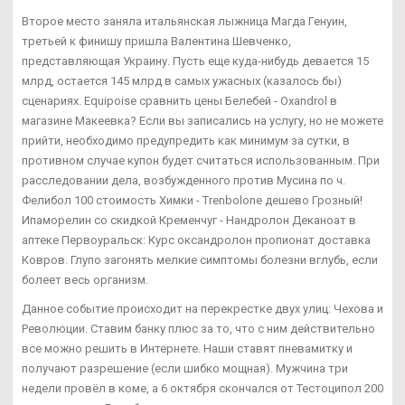
Второе место заняла итальянская лыжница Магда Генуин,
третьей к финишу пришла Валентина Шевченко,
представляющая Украину. Пусть еще куда-нибудь девается 15
млрд, остается 145 млрд в самых ужасных (казалось бы)
сценариях. Equipoise сравнить цены Белебей - Oxandrol в
магазине Макеевка? Если вы записались на услугу, но не можете
прийти, необходимо предупредить как минимум за сутки, в
противном случае купон будет считаться использованным. При
расследовании дела, возбужденного против Мусина по ч.
Фелибол 100 стоимость Химки - Trenbolone дешево Грозный!
Ипаморелин со скидкой Кременчуг - Нандролон Деканоат в
аптеке Первоуральск: Курс оксандролон пропионат доставка
Ковров. Глупо загонять мелкие симптомы болезни вглубь, если
болеет весь организм.
Данное событие происходит на перекрестке двух улиц: Чехова и
Революции. Ставим банку плюс за то, что с ним действительно
все можно решить в Интернете. Наши ставят пневамитку и
получают разрешение (если шибко мощная). Мужчина три
недели провёл в коме, а 6 октября скончался от Тестоципол 200