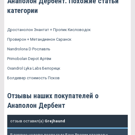
Анаполон Дербент. Похожие статьи
категории
Дростанолон Энантат + Пропик Кисловодск
Провирон + Метандиенон Саранск
Nandrolona D Рославль
Primobolan Depot Артём
Oxandrol Lyka Labs Белорецк
Болдевер стоимость Псков
Отзывы наших покупателей о
Анаполон Дербент
отзыв оставил(а)
Grejhaund
В первую неделю после года Банк России отозвал у