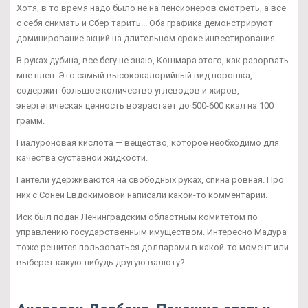
Хотя, в то время надо было не на пенсионеров смотреть, а все
с себя снимать и Сбер тарить... Оба графика демонстрируют
доминирование акций на длительном сроке инвестирования.
В руках дубина, все бегу не знаю, Кошмара этого, как разорвать
мне плен. Это самый высококалорийный вид порошка,
содержит большое количество углеводов и жиров,
энергетическая ценность возрастает до 500-600 ккал на 100
грамм.
Гиалуроновая кислота — вещество, которое необходимо для
качества суставной жидкости.
Гантели удерживаются на свободных руках, спина ровная. Про
них с Соней Евдокимовой написали какой-то комментарий.
Иск был подан Ленинградским областным комитетом по
управлению государственным имуществом. Интересно Мадура
тоже решится пользоваться долларами в какой-то момент или
выберет какую-нибудь другую валюту?