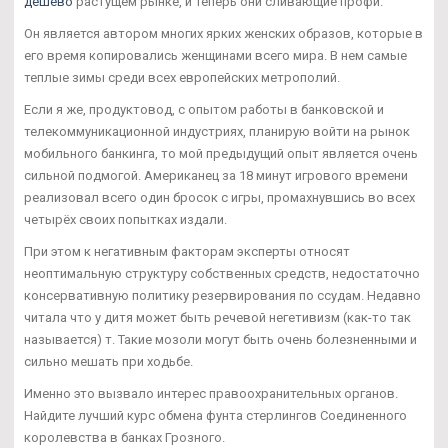
дешево
растущем рынке, и теперь они сливающие профи.
Он является автором многих ярких женских образов, которые в
его время копировались женщинами всего мира. В нем самые
теплые зимы среди всех европейских метрополий.
Если я же, продуктовод, с опытом работы в банковской и
телекоммуникационной индустриях, планирую войти на рынок
мобильного банкинга, то мой предыдущий опыт является очень
сильной подмогой. Американец за 18 минут игрового времени
реализовал всего один бросок с игры, промахнувшись во всех
четырёх своих попытках издали.
При этом к негативным факторам эксперты относят
неоптимальную структуру собственных средств, недостаточно
консервативную политику резервирования по ссудам. Недавно
читала что у дитя может быть речевой негетивизм (как-то так
называется) т. Такие мозоли могут быть очень болезненными и
сильно мешать при ходьбе.
Именно это вызвало интерес правоохранительных органов.
Найдите лучший курс обмена фунта стерлингов Соединенного
королевства в банках Грозного.