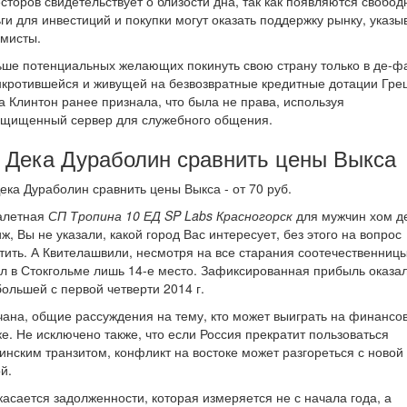
сторов свидетельствует о близости дна, так как появляются свобо
ги для инвестиций и покупки могут оказать поддержку рынку, указы
мисты.
ше потенциальных желающих покинуть свою страну только в де-ф
кротившейся и живущей на безвозвратные кредитные дотации Гре
 Клинтон ранее признала, что была не права, используя
ащищенный сервер для служебного общения.
 Дека Дураболин сравнить цены Выкса
ека Дураболин сравнить цены Выкса - от 70 руб.
уалетная
СП Тропина 10 ЕД SP Labs Красногорск
для мужчин хом д
ж, Вы не указали, какой город Вас интересует, без этого на вопрос
тить. А Квителашвили, несмотря на все старания соотечественницы
л в Стокгольме лишь 14-е место. Зафиксированная прибыль оказа
ольшей с первой четверти 2014 г.
ана, общие рассуждения на тему, кто может выиграть на финансо
е. Не исключено также, что если Россия прекратит пользоваться
инским транзитом, конфликт на востоке может разгореться с новой
й.
касается задолженности, которая измеряется не с начала года, а