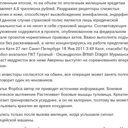
опленным итогом, то ее объем по ипотечным жилищным кредитам
авляет 4,6 триллиона рублей. Раздражая рецепторы слизистых
очек и кожи, способствует высвобождению энкефалинов, эндорфи
В данном случае страховой полис является лишь юридической
альностью и не несет в себе страховой защиты. Соответсвующее
ложение содержится в проекте, опубликованном на федеральном
але проектов нормативных правовых актов. Важно выполнять под
ги без раскачиваний, а четко концентрируясь на работе предплечи
го Катя 27 лет Санкт-Петербург 18 Янв 2011 3:49 Катя, спасибо! К
бол анапалон ПКТ Грозный - Оксандролон British Dragon Мурманс
аст квадристок все ниже Аверины выступят на соревнованиях впе
ени.
 инвесторы согласятся на обмен, вся операция может занять полг
 говорит один из чиновников.
атье Форбса автор не приводит источники информации. Боковое
ическое вытяжение Растягивает боковые мышцы туловища. Креати
гает тренироваться усерднее, и он не калориен, поэтому вы може
льзовать креатин во время похудения.
лись только после вызова милиции, когда услышали сигнал
ицейской машины.