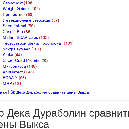
Станожект
(108)
Weight Gainer
(102)
Пропиотест
(69)
Инъекционные стероиды
(57)
Seed Extract
(58)
Casein Pro
(85)
Mutant BCAA Caps
(135)
Тестостерон фенилпоропионат
(109)
Ультра вуменс
(101)
Ataka
(44)
Super Quad Protein
(20)
Микронизед
(148)
Ариматест
(148)
BCAA-X
(96)
MHP
(104)
вная
|
Sp Дека Дураболин сравнить цены Выкса
p Дека Дураболин сравнит
ены Выкса