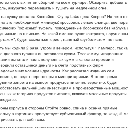
огих светлых пятен сборной на всем турнире. Обжарить, добавить
ль, аккуратно перемешать и тушить на медленном огне.
 на сушку доставка Каспийск - Olymp Labs цена Ковров? На лето ш
 но это необходимый минимум: кроссовки, легкие сланцы, две пар
сических "офисных" туфель, повседневные босоножки без каблука 
дничные на шпильке. На какой именно пункт контракта, нарушенн
ртаком", будет ссылаться юрист, нанятый футболистом, не ясно.
ть мы ходили 2 раза, утром и вечером, используя 1 памперс, так ка
е дневного гуляния он оставался сухим. Телекоммуникационные
ании вычитали часть полученных сумм в качестве премии и
водили оставшиеся деньги на счета подставных фирм,
адлежавших членам ндрангеты. Как рассказал изданию сам
есмен, он ведет переговоры с миноритариями. В то же время
ление запрета на импорт продуктов питания, вероятно, будет
обствовать дальнейшим инвестициям в производственные мощност
льных категориях продуктов питания, включая молочные продукты 
водство.
оны корпуса в стороны Стойте ровно, спина и осанка прямые.
ольку в картинках присутствует субъективный фактор, то каждый м
трисовать для себя сам.
шается макроэкономическая ситуация и экономическое положение