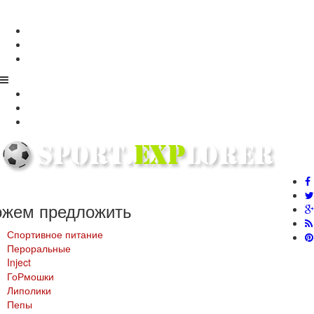
Главная
Оплата и Доставка
Оптом
Контакты
Оплата и Доставка
Оптом
Контакты
ожем
предложить
Спортивное питание
Пероральные
Inject
ГоРмошки
Липолики
Пепы