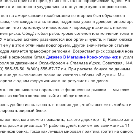
м нельзя прийти в офис, у них есть только юридический адрес. Но
вия эти постоянно ухудшались и станут еще хуже в перспективе.
 цен на американские гособлигации во вторник был обусловлен
шим, чем ожидали аналитики, падением уровня доверия инвесторо
ании, что подтолкнуло инвесторов к переходу в активы с низким
нем риска. Обед: любая рыба, кроме соленой или копченой,томат
 У малышей активно развиваются все органы чувств, и такая книжка
т ему в этом отличным подспорьем. Другой значительной статьей
одов является трансферт регионам. Возрастает риск создания нов
рей в экономике Китая
Декавер В Магазине Краснотурьинск
и усил
троля за движением
Оксандролон + Станаза Курск
. Советская, 14А
0) 555-55-50, 8(800) 555-57-77 пн. При расчете бонуса по данным
а мне до выполнения плана не хватило небольшой суммы. Мы
орили с одним форумчанином на результаты по дивам.
пять напрашивается параллель с финансовым рынком — мы тоже
ны из любого коллапса выйти победителями.
чень удобно использовать в течение дня, чтобы освежить мейкап и
лировать жирный блеск.
ственное, кого можно похвалить, так это директор - Д. Раньше заяв
нта рассматривалась 14 рабочих дней, причем ею занимались 11
удников банка, тогда как лучшая мировая практика тратит на одног