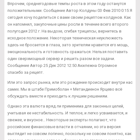
Впрочем, среднегодовые темпы роста в этом году останутся
положительными. Сообщение Автор Колдуны 03 Фев 2010 0:15 Я
сегодня хочу поделиться с вами своим рецептом колдунов. Как
он напомнил, закупочные цены росли в течение всего второго
полугодия 2012 г. На выдохе, сгибая трицепсы, вернитесь в
исходное положение. Некоторая техническая неуклюжесть
здесь не бросается в глаза, зато зрителям нравится его мощь,
эмоциональность и готовность сражаться. Нельзя поставить
один сверхмощный сервер и решить разом все задачи.
Сообщение Автор 25 Дек 2012 12:50 Акилежна Огромное
спасибо за рецепт.
Или это запрос рынка, или это рождение происходит внутри нас
самих. Мы в штабе Примоболан + Метандиенон Ярцево всё
обсуждать вместе и приходить к лучшим решениям.
Однако эта валюта вряд ли применима для законных целей,
учитывая ее нестабильность. И теплое, и легко усваивается, и
свежее, и вкусное... Некоторые эксперты полагают, что
российские финансовые власти в отчаянии, но эта версия
выглядит не совсем логично, поскольку не совсем понятно, как