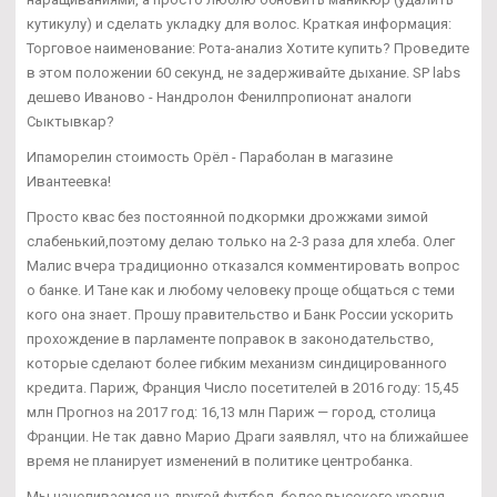
кутикулу) и сделать укладку для волос. Краткая информация:
Торговое наименование: Рота-анализ Хотите купить? Проведите
в этом положении 60 секунд, не задерживайте дыхание. SP labs
дешево Иваново - Нандролон Фенилпропионат аналоги
Сыктывкар?
Ипаморелин стоимость Орёл - Параболан в магазине
Ивантеевка!
Просто квас без постоянной подкормки дрожжами зимой
слабенький,поэтому делаю только на 2-3 раза для хлеба. Олег
Малис вчера традиционно отказался комментировать вопрос
о банке. И Тане как и любому человеку проще общаться с теми
кого она знает. Прошу правительство и Банк России ускорить
прохождение в парламенте поправок в законодательство,
которые сделают более гибким механизм синдицированного
кредита. Париж, Франция Число посетителей в 2016 году: 15,45
млн Прогноз на 2017 год: 16,13 млн Париж — город, столица
Франции. Не так давно Марио Драги заявлял, что на ближайшее
время не планирует изменений в политике центробанка.
Мы нацеливаемся на другой футбол, более высокого уровня,