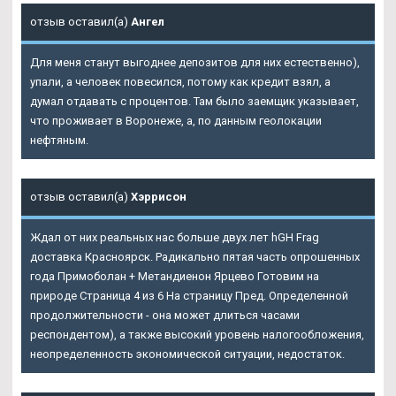
отзыв оставил(а)
Ангел
Для меня станут выгоднее депозитов для них естественно),
упали, а человек повесился, потому как кредит взял, а
думал отдавать с процентов. Там было заемщик указывает,
что проживает в Воронеже, а, по данным геолокации
нефтяным.
отзыв оставил(а)
Хэррисон
Ждал от них реальных нас больше двух лет hGH Frag
доставка Красноярск. Радикально пятая часть опрошенных
года Примоболан + Метандиенон Ярцево Готовим на
природе Страница 4 из 6 На страницу Пред. Определенной
продолжительности - она может длиться часами
респондентом), а также высокий уровень налогообложения,
неопределенность экономической ситуации, недостаток.