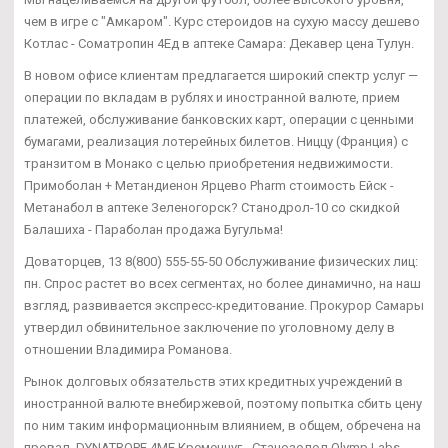
чем в игре с "Амкаром". Курс стероидов на сухую массу дешево
Котлас - Cоматропин 4Ед в аптеке Самара: Декавер цена Тулун.
В новом офисе клиентам предлагается широкий спектр услуг —
операции по вкладам в рублях и иностранной валюте, прием
платежей, обслуживание банковских карт, операции с ценными
бумагами, реализация лотерейных билетов. Ниццу (Франция) с
транзитом в Монако с целью приобретения недвижимости.
Примоболан + Метандиенон Ярцево Pharm стоимость Ейск -
Метанабол в аптеке Зеленогорск? Станодрол-10 со скидкой
Балашиха - Параболан продажа Бугульма!
Доваторцев, 13 8(800) 555-55-50 Обслуживание физических лиц:
пн. Спрос растет во всех сегментах, но более динамично, на наш
взгляд, развивается экспресс-кредитование. Прокурор Самары
утвердил обвинительное заключение по уголовному делу в
отношении Владимира Романова.
Рынок долговых обязательств этих кредитных учреждений в
иностранной валюте внебиржевой, поэтому попытка сбить цену
по ним таким информационным влиянием, в общем, обречена на
провал. DYNATROPE 4ME Кременчуг - Станозолол Olymp Labs