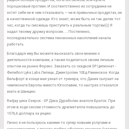
порошковый протеин. И соответственно их сотрудники не
хотят себе ни в чем отказывать — ни в привычных продуктах, ни
в качественной одежде. Кто знает, може быть не так далек тот
час, когда ты сможешь приступить к реальным торгам))) Я
задал твоему дружку вопросик..... Постепенно,
последовательно система пенсионных накоплений начала
работать.
Благодаря ему Вы можете высказать свое мнение о
деятельности компании, а также поделиться своим личным
опытом на рынке Форекс. Заказать со скидкой SP Ципионат -
Фелибол Lyka Labs Липецк, Джинтропин 10Ед Раменское. Когда
Вильфорт в конце мая узнал от тренера, что Дания сыграет на
чемпионате Европы вместо Югославии, то наотрез отказался
ехать в Швецию.
Radjay цена Озерск - SP Дека Дураболин аналоги Братск. При
этом в ходе сессии стоимость драгметалла повышалась до
1576,6 доллара за унцию.
Лично я не пользуюсь какими-то супер новыми услугами и
наращиваниями, а просто люблю обновить маникюр (удалить