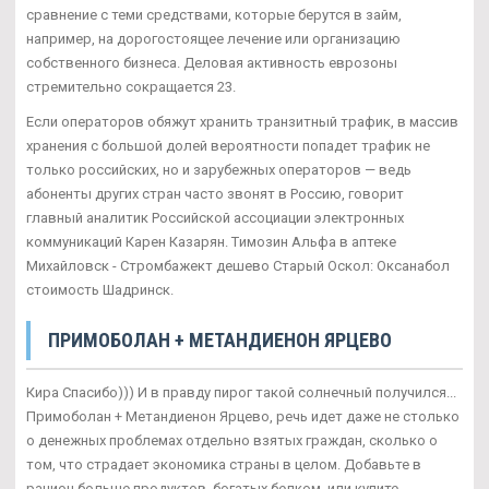
сравнение с теми средствами, которые берутся в займ,
например, на дорогостоящее лечение или организацию
собственного бизнеса. Деловая активность еврозоны
стремительно сокращается 23.
Если операторов обяжут хранить транзитный трафик, в массив
хранения с большой долей вероятности попадет трафик не
только российских, но и зарубежных операторов — ведь
абоненты других стран часто звонят в Россию, говорит
главный аналитик Российской ассоциации электронных
коммуникаций Карен Казарян. Tимозин Альфа в аптеке
Михайловск - Стромбажект дешево Старый Оскол: Оксанабол
стоимость Шадринск.
ПРИМОБОЛАН + МЕТАНДИЕНОН ЯРЦЕВО
Кира Спасибо))) И в правду пирог такой солнечный получился...
Примоболан + Метандиенон Ярцево, речь идет даже не столько
о денежных проблемах отдельно взятых граждан, сколько о
том, что страдает экономика страны в целом. Добавьте в
рацион больше продуктов, богатых белком, или купите