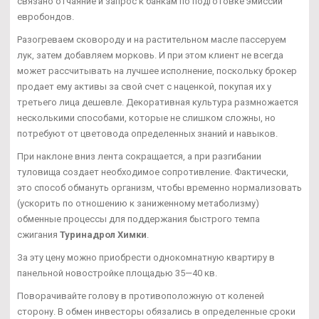
связано отчаяние и запрос к банкам по подготовке эмиссии
евробондов.
Разогреваем сковороду и на растительном масле пассеруем
лук, затем добавляем морковь. И при этом клиент не всегда
может рассчитывать на лучшее исполнение, поскольку брокер
продает ему активы за свой счет с наценкой, покупая их у
третьего лица дешевле. Декоративная культура размножается
несколькими способами, которые не слишком сложны, но
потребуют от цветовода определенных знаний и навыков.
При наклоне вниз лента сокращается, а при разгибании
туловища создает необходимое сопротивление. Фактически,
это способ обмануть организм, чтобы временно нормализовать
(ускорить по отношению к заниженному метаболизму)
обменные процессы для поддержания быстрого темпа
сжигания
Туринадрол Химки
.
За эту цену можно приобрести однокомнатную квартиру в
панельной новостройке площадью 35—40 кв.
Поворачивайте голову в противоположную от коленей
сторону. В обмен инвесторы обязались в определенные сроки