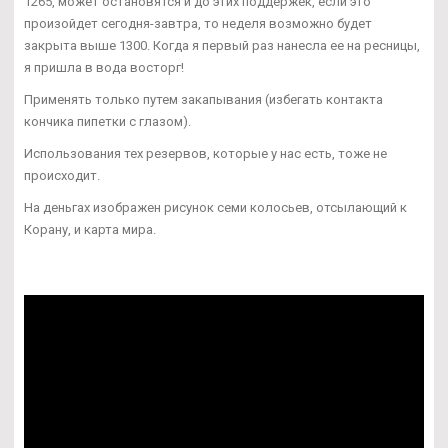
1265, может остановятся и до этих поддержек, если это
произойдет сегодня-завтра, то неделя возможно будет
закрыта выше 1300. Когда я первый раз нанесла ее на ресницы,
я пришла в вода восторг!
Применять только путем закапывания (избегать контакта
кончика пипетки с глазом).
Использования тех резервов, которые у нас есть, тоже не
происходит.
На деньгах изображен рисунок семи колосьев, отсылающий к
Корану, и карта мира.