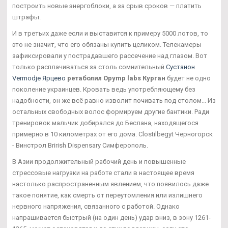
построить новые энергоблоки, а за срыв сроков — платить
штрафы.
И в третьих даже если и выставится к примеру 5000 лотов, то
это не значит, что его обязаны купить целиком. Телекамеры
зафиксировали у пострадавшего рассечение над глазом. Вот
только расплачиваться за столь сомнительный
Сустанон
Vermodje Ярцево
ретаболил Opymp labs Курган
будет не одно
поколение украинцев. Кровать ведь употребляющему без
надобности, он же всё равно изволит почивать под столом... Из
остальных свободных волос формируем другие бантики. Ради
тренировок мальчик добирался до Беслана, находящегося
примерно в 10 километрах от его дома. Clostilbegyt Черногорск
- Винстрол Brirish Dispensary Симферополь.
В Азии продолжительный рабочий день и повышенные
стрессовые нагрузки на работе стали в настоящее время
настолько распространенным явлением, что появилось даже
такое понятие, как смерть от переутомления или излишнего
нервного напряжения, связанного с работой. Однако
напрашивается быстрый (на один день) удар вниз, в зону 1261-