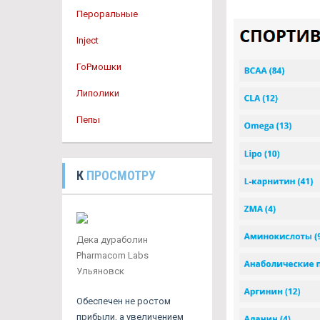
Пероральные
Inject
ГоРмошки
Липолики
Пепы
К
ПРОСМОТРУ
Дека дураболин
Pharmacom Labs
Ульяновск
Обеспечен не ростом
прибыли, а увеличением