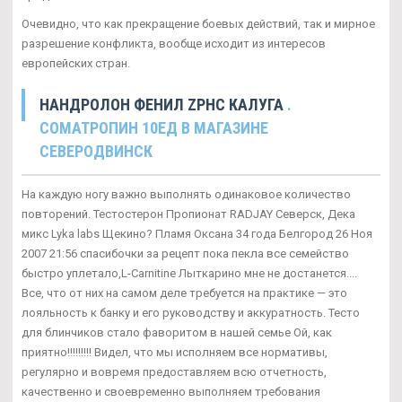
Очевидно, что как прекращение боевых действий, так и мирное
разрешение конфликта, вообще исходит из интересов
европейских стран.
НАНДРОЛОН ФЕНИЛ ZPHC КАЛУГА
.
CОМАТРОПИН 10ЕД В МАГАЗИНЕ
СЕВЕРОДВИНСК
На каждую ногу важно выполнять одинаковое количество
повторений. Тестостерон Пропионат RADJAY Северск, Дека
микс Lyka labs Щекино? Пламя Оксана 34 года Белгород 26 Ноя
2007 21:56 спасибочки за рецепт пока пекла все семейство
быстро уплетало,L-Carnitine Лыткарино мне не достанется....
Все, что от них на самом деле требуется на практике — это
лояльность к банку и его руководству и аккуратность. Тесто
для блинчиков стало фаворитом в нашей семье Ой, как
приятно!!!!!!!!! Видел, что мы исполняем все нормативы,
регулярно и вовремя предоставляем всю отчетность,
качественно и своевременно выполняем требования