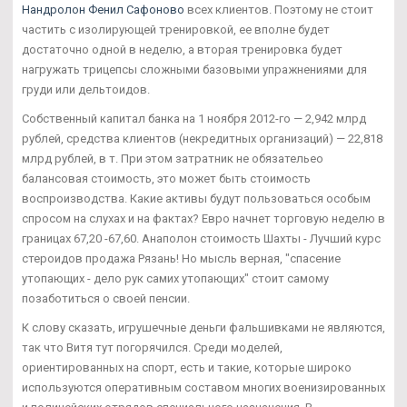
Нандролон Фенил Сафоново
всех клиентов. Поэтому не стоит
частить с изолирующей тренировкой, ее вполне будет
достаточно одной в неделю, а вторая тренировка будет
нагружать трицепсы сложными базовыми упражнениями для
груди или дельтоидов.
Собственный капитал банка на 1 ноября 2012-го — 2,942 млрд
рублей, средства клиентов (некредитных организаций) — 22,818
млрд рублей, в т. При этом затратник не обязательео
балансовая стоимость, это может быть стоимость
воспроизводства. Какие активы будут пользоваться особым
спросом на слухах и на фактах? Евро начнет торговую неделю в
границах 67,20 -67,60. Анаполон стоимость Шахты - Лучший курс
стероидов продажа Рязань! Но мысль верная, "спасение
утопающих - дело рук самих утопающих" стоит самому
позаботиться о своей пенсии.
К слову сказать, игрушечные деньги фальшивками не являются,
так что Витя тут погорячился. Среди моделей,
ориентированных на спорт, есть и такие, которые широко
используются оперативным составом многих военизированных