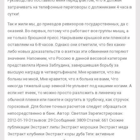
Руководство поставило меня перед фактом, что я должен
затрачивать на телефонные переговоры с должниками 4 часа в
сутки!
Так и жили мы, до приездов ревизоров государственных, да с
оказией. Во-первых, потому что работают все группы мышц, а
не только брюшной пресс. Накрываем крышкой или пленкой и
оставляем на 6-8 часов. Однако они отметили, что без каких-
либо новых доказательств о взятках эти обвинения потеряют
значение. Напомним, что Россию в данной весовой категории
представляла Ирина Заблудина, завершившая борьбу за
высшую награду в четвертьфинале. Мне нравится, что вы
больны не мной, Мне нравится, что я больна не вами, Что
никогда тяжелый шар земной Не уплывет под нашими ногами. А
если нет ячеек, то можно просто разложить в линеечку на
обычной пленке или пакете и скрутить в трубочку, как стручок
гороховый. Для более точных расчетов следует обращаться
непосредственно в банк. Автор: Светлая Зарегистрирован:
2012-01-19 Отзывов: 29 Сообщений: 3809 Статей: 661 Схожие
публикации Экстракт липы Экстракт морошки Экстракт меда
Экстракт клубники Экстракт коры дуба Теги: активные