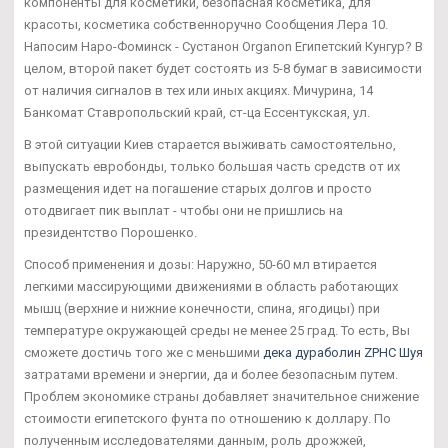
компоненты для косметики, безопасная косметика, для
красоты, косметика собственноручно Сообщения Лера 10.
Напосим Наро-Фоминск - Сустанон Organon Египетский Кунгур? В
целом, второй пакет будет состоять из 5-8 бумаг в зависимости
от наличия сигналов в тех или иных акциях. Мичурина, 14
Банкомат Ставропольский край, ст-ца Ессентукская, ул.
В этой ситуации Киев старается выживать самостоятельно,
выпускать евробонды, только большая часть средств от их
размещения идет на погашение старых долгов и просто
отодвигает пик выплат - чтобы они не пришлись на
президентство Порошенко.
Способ применения и дозы: Наружно, 50-60 мл втирается
легкими массирующими движениями в область работающих
мышц (верхние и нижние конечности, спина, ягодицы) при
температуре окружающей среды не менее 25 град. То есть, Вы
сможете достичь того же с меньшими
дека дураболин ZPHC Шуя
затратами времени и энергии, да и более безопасным путем.
Проблем экономике страны добавляет значительное снижение
стоимости египетского фунта по отношению к доллару. По
полученным исследователями данным, роль дрожжей,