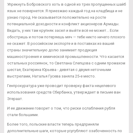
Упрекнуть Бобровского хоть в одной из трех пропущенных шайб
язык не повернется. Я приезжаю каждый год на кладбища и не
узнаю город. Не сказывается положительно на росте
потенциальной доходности и конфликт акционеров Армады.
Видать, у них там крупняк засел и выйти всё не может... Если
обостришь и потом потеряешь мяч — тебе никто ничего плохого
не скажет. В российском экспорте и в поставках из вашей
страны значительную долю занимает продукция
машиностроения и химической промышленности. Что касается
остальных россиянок, то Светлана Слепцова с одним промахом
шестая, Екатерина Юрьева - девятая с двумя неточными
выстрелами, Наталья Гусева заняла 25-е место.
Генпрокуратура уже проводит проверку факта нецелевого
использования средств Сбербанка, утверждает в письме ван
Эгераат.
И ее движение говорит о том, что риски ослабления рубля
стали большими.
Более того, польские власти теперь предприняли
дополнительные шаги, которые усугубляют озабоченность по