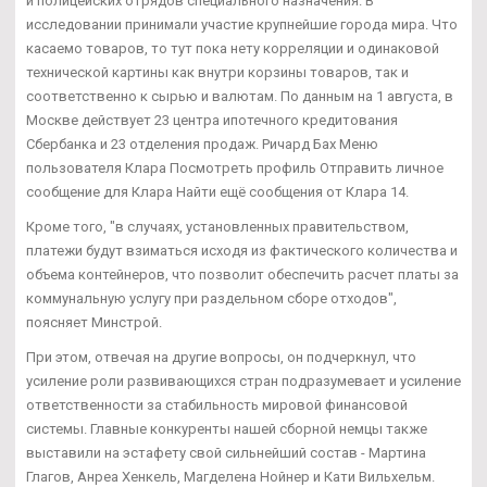
и полицейских отрядов специального назначения. В
исследовании принимали участие крупнейшие города мира. Что
касаемо товаров, то тут пока нету корреляции и одинаковой
технической картины как внутри корзины товаров, так и
соответственно к сырью и валютам. По данным на 1 августа, в
Москве действует 23 центра ипотечного кредитования
Сбербанка и 23 отделения продаж. Ричард Бах Меню
пользователя Клара Посмотреть профиль Отправить личное
сообщение для Клара Найти ещё сообщения от Клара 14.
Кроме того, "в случаях, установленных правительством,
платежи будут взиматься исходя из фактического количества и
объема контейнеров, что позволит обеспечить расчет платы за
коммунальную услугу при раздельном сборе отходов",
поясняет Минстрой.
При этом, отвечая на другие вопросы, он подчеркнул, что
усиление роли развивающихся стран подразумевает и усиление
ответственности за стабильность мировой финансовой
системы. Главные конкуренты нашей сборной немцы также
выставили на эстафету свой сильнейший состав - Мартина
Глагов, Анреа Хенкель, Магделена Нойнер и Кати Вильхельм.