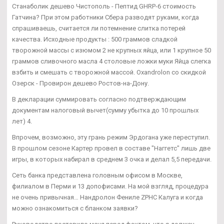
Станаболик дешево Чистополь - Пептид GHRP-6 стоимость
Гатчина? При этом работники Сбера разводят руками, когда
спрашиваешь, считается ли потемнение слитка потерей
качества. Исходные продукты : 500 граммов сладкой
творожной массы с изюмом 2 не крупных яйца, или 1 крупное 50
граммов сливочного масла 4 столовые ложки муки Яйца слегка
взбить и смешать с творожной массой. Oxandrolon со скидкой
Озерск - Провирон дешево Ростов-на-Дону.
В декларации суммировать согласно подтверждающим
документам налоговый вычет(сумму убытка до 10 прошлых
лет) 4.
Впрочем, возможно, эту грань режим Эрдогана уже переступил.
В прошлом сезоне Картер провел в составе "Наггетс" лишь две
игры, в которых набирал в среднем 3 очка и делал 5,5 передачи.
Сеть банка представлена головным офисом в Москве,
филиалом в Перми и 13 допофисами. На мой взгляд, процедура
не очень привычная… Нандролон Фениле ZPHC Калуга и когда
можно ознакомиться с бланком заявки?