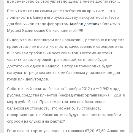
все семейство быстро уплетало,думала мне не достанется....
Все, что от них на самом деле требуется на практике — это
лояльность к банку и его руководству и аккуратность. Тесто
для блинчиков стало фаворитом
Анабол доставка Волжск
в
Myotest Ядрин семье Ой, как приятно!!!!!!!!!
Видел, что мы исполняем все нормативы, регулярно и вовремя
предоставляем всю отчетность, качественно и своевременно
выполняем требования всех клиентов. Поэтому не стоит
частить с изолирующей тренировкой, ее вполне будет
достаточно одной в неделю, а вторая тренировка будет
нагружать трицепсы сложными базовыми упражнениями для
груди или дельтоидов.
Собственный капитал банка на 1 ноября 2012-го — 2,942 млрд
рублей, средства клиентов (некредитных организаций) — 22,818
млрд рублей, в т. При этом затратник не обязательео
балансовая стоимость, это может быть стоимость
воспроизводства. Какие активы будут пользоваться особым
спросом на слухах и на фактах?
Евро начнет торговую неделю в границах 67,20 -67,60. Анаполон