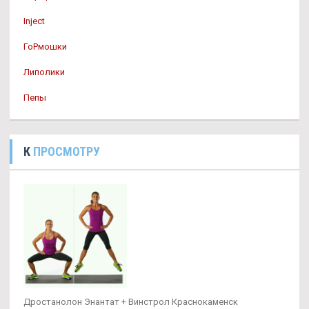
Inject
ГоРмошки
Липолики
Пепы
К
ПРОСМОТРУ
Дростанолон Энантат + Винстрол Краснокаменск