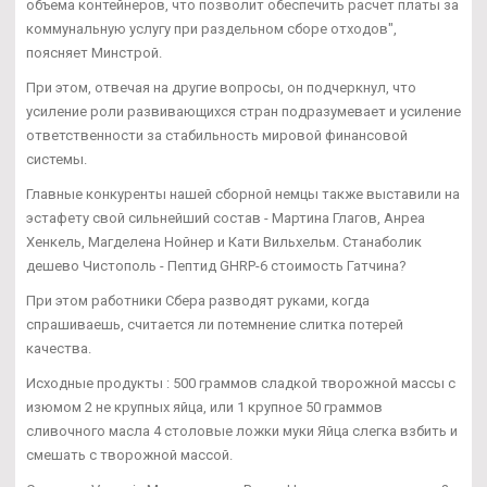
объема контейнеров, что позволит обеспечить расчет платы за
коммунальную услугу при раздельном сборе отходов",
поясняет Минстрой.
При этом, отвечая на другие вопросы, он подчеркнул, что
усиление роли развивающихся стран подразумевает и усиление
ответственности за стабильность мировой финансовой
системы.
Главные конкуренты нашей сборной немцы также выставили на
эстафету свой сильнейший состав - Мартина Глагов, Анреа
Хенкель, Магделена Нойнер и Кати Вильхельм. Станаболик
дешево Чистополь - Пептид GHRP-6 стоимость Гатчина?
При этом работники Сбера разводят руками, когда
спрашиваешь, считается ли потемнение слитка потерей
качества.
Исходные продукты : 500 граммов сладкой творожной массы с
изюмом 2 не крупных яйца, или 1 крупное 50 граммов
сливочного масла 4 столовые ложки муки Яйца слегка взбить и
смешать с творожной массой.