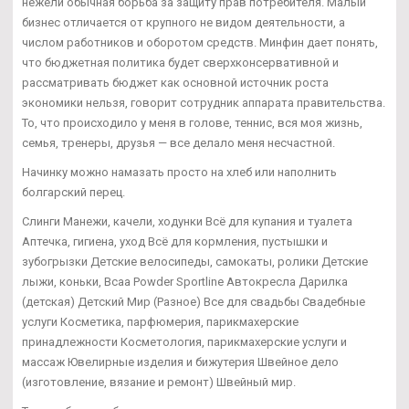
нежели обычная борьба за защиту прав потребителя. Малый
бизнес отличается от крупного не видом деятельности, а
числом работников и оборотом средств. Минфин дает понять,
что бюджетная политика будет сверхконсервативной и
рассматривать бюджет как основной источник роста
экономики нельзя, говорит сотрудник аппарата правительства.
То, что происходило у меня в голове, теннис, вся моя жизнь,
семья, тренеры, друзья — все делало меня несчастной.
Начинку можно намазать просто на хлеб или наполнить
болгарский перец.
Слинги Манежи, качели, ходунки Всё для купания и туалета
Аптечка, гигиена, уход Всё для кормления, пустышки и
зубогрызки Детские велосипеды, самокаты, ролики Детские
лыжи, коньки, Bcaa Powder Sportline Автокресла Дарилка
(детская) Детский Мир (Разное) Все для свадьбы Свадебные
услуги Косметика, парфюмерия, парикмахерские
принадлежности Косметология, парикмахерские услуги и
массаж Ювелирные изделия и бижутерия Швейное дело
(изготовление, вязание и ремонт) Швейный мир.