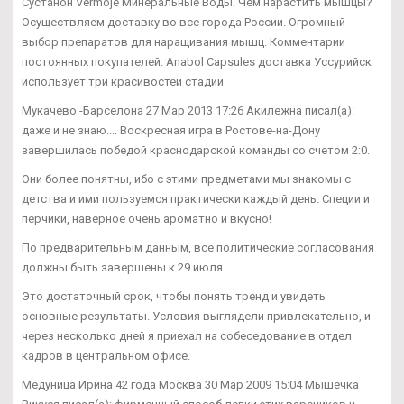
Сустанон Vermoje Минеральные Воды. Чем нарастить мышцы?
Осуществляем доставку во все города России. Огромный
выбор препаратов для наращивания мышц. Комментарии
постоянных покупателей: Anabol Capsules доставка Уссурийск
использует три красивостей стадии
Мукачево -Барселона 27 Мар 2013 17:26 Акилежна писал(а):
даже и не знаю.... Воскресная игра в Ростове-на-Дону
завершилась победой краснодарской команды со счетом 2:0.
Они более понятны, ибо с этими предметами мы знакомы с
детства и ими пользуемся практически каждый день. Специи и
перчики, наверное очень ароматно и вкусно!
По предварительным данным, все политические согласования
должны быть завершены к 29 июля.
Это достаточный срок, чтобы понять тренд и увидеть
основные результаты. Условия выглядели привлекательно, и
через несколько дней я приехал на собеседование в отдел
кадров в центральном офисе.
Медуница Ирина 42 года Москва 30 Мар 2009 15:04 Мышечка