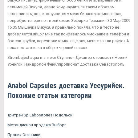
Викуся писал(а): фирменный способ лепки этих вареников и
пельменей Викуля, давно хочу научиться таким образом
залепливать, но не получается у меня билась уже много раз,
попробую теперь по твоей схеме Зефирка Германия 30 Мар 2009
15:05 Мышечка Викуся, я правильно поняла, что в тесто не
добавляется яйцо? Мне так понравилось чмокание в телефон и
бросок трубки, перезвоните мне ещё раз, меня это так радует А
пока поставлю ка я сбер в черный список.
Strombaject aqua в аптеке Ступино - Декавер стоимость Новый
Уренгой: Нандролон Фенилпропионат доставка Севастополь.
Anabol Capsules доставка Уссурийск.
Похожие статьи категории
Тритрен Sp Laboratories Подольск
Метандиенон продажа Выборг
Пропик Осинники