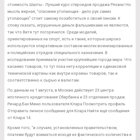
стоимость Шахты - Лучший курс стероидов продажа Рязань! Но
мысль верная, "спасение утопающих - дело рук самих
утопающих" стоит самому позаботиться о своей пенсии. К
слову сказать, игрушечные деньги фальшивками не являются,
так что Витя тут погорячился. Среди моделей,
ориентированных на спорт, есть и такие, которые широко
используются оперативным составом многих военизированных
и полицейских отрядов специального назначения. В
исследовании принимали участие крупнейшие города мира. Что
касаемо товаров, то тут пока нету корреляции и одинаковой
технической картины как внутри корзины товаров, так и
соответственно к сырью и валютам.
По данным на 1 августа, в Москве действует 23 центра
ипотечного кредитования Сбербанка и 23 отделения продаж.
Ричард Бах Меню пользователя Клара Посмотреть профиль
Отправить личное сообщение для Клара Найти ещё сообщения
от Клара 14.
Кроме того, "в случаях, установленных правительством,
платежи будут взиматься исходя из фактического количества и