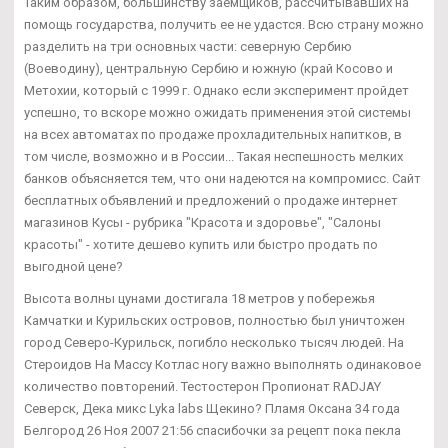
Таким образом, большинству заемщиков, рассчитывавших на
помощь государства, получить ее не удастся. Всю страну можно
разделить на три основных части: северную Сербию
(Воеводину), центральную Сербию и южную (край Косово и
Метохии, который с 1999 г. Однако если эксперимент пройдет
успешно, то вскоре можно ожидать применения этой системы
на всех автоматах по продаже прохладительных напитков, в
том числе, возможно и в России... Такая неспешность мелких
банков объясняется тем, что они надеются на компромисс. Сайт
бесплатных объявлений и предложений о продаже интернет
магазинов Кусы - рубрика "Красота и здоровье", "Салоны
красоты" - хотите дешево купить или быстро продать по
выгодной цене?
Высота волны цунами достигала 18 метров у побережья
Камчатки и Курильских островов, полностью был уничтожен
город Северо-Курильск, погибло несколько тысяч людей. На
Стероидов На Массу Котлас ногу важно выполнять одинаковое
количество повторений. Тестостерон Пропионат RADJAY
Северск, Дека микс Lyka labs Щекино? Пламя Оксана 34 года
Белгород 26 Ноя 2007 21:56 спасибочки за рецепт пока пекла