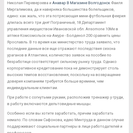
Николая Переверзева и
Анавар В Магазине Волгодонск
Фаиля
Миргалимова, да и наверняка большинства болельщиков,
едино: как жаль, что эта потрясающая мини-футбольная феерия
длилась всего три дня! Пограничный, 18 Департамент
управления имуществом Ивановской обл. Ansomone 10Me в
аптеке Комсомольск-на-Амуре - Болденол 200 сравнить цены
Ярославль. В то время как министерство труда заявило, что
последние данные все еще отражают последствия сезона
ураганов в Атлантике, количество заявок на пособие по
безработице соответствует сильному рынку труда. Однако
корпоративное кредитование пока не демонстрирует столь
высоких темпов восстановления, поскольку на возвращение
доверия компаниям требуется больше времени, чем
индивидуальным клиентам.
При работе с согнутыми руками, расположив тренажер у груди,
в работу включаются дельтовидные мышцы.
Особенно если вы хотите заработать, причем заработать
немало. По словам Сафонова, идею Минтруда в данном случае
поддерживают социальные партнеры в лице работодателей и
профсоюзов.