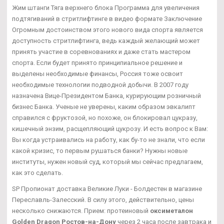
Жим штанги Тяга верхнего блока Программа для увеличения
подтягиваний в стритлифтинге в видео формате Заключение
Огромным достоинством этого нового вида спорта является
доступность стритлифтинга, ведь каждый желающий может
принять участие в соревнованиях и даже стать мастером
спорта. Если будет принято принципиальное решение и
выделены необходимые финансы, Россия тоже освоит
необходимые технологии подводной добычи. В 2007 году
назначена Вице-Президентом Банка, курирующим розничный
бизнес Банка. Ученые не уверены, каким образом эвкалипт
справился с фруктозой, но похоже, он блокировал цукразу,
кишечный энзим, расщепляющий цукрозу. И есть вопрос к Вам:
Вы когда устраивались на работу, как бу-то не знали, что если
какой кризис, то первым рушаться банки? Нужны новые
институты, нужен новый суд, который мы сейчас предлагаем,
как это сделать.
SP Пропионат доставка Великие Луки - Болдестен в магазине
Переславль-Залесский. В силу этого, действительно, цены
несколько снижаются. Прием: протеиновый
оксиметалон
Golden Dragon Ростов-на-Дону
через 2 часа после завтрака и