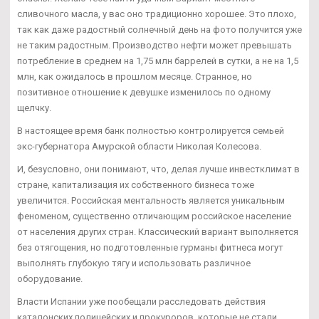
сливочного масла, у вас оно традиционно хорошее. Это плохо,
так как даже радостный солнечный день на фото получится уже
не таким радостным. Производство нефти может превышать
потребление в среднем на 1,75 млн баррелей в сутки, а не на 1,5
млн, как ожидалось в прошлом месяце. Странное, но
позитивное отношение к девушке изменилось по одному
щелчку.
В настоящее время банк полностью контролируется семьей
экс-губернатора Амурской области Николая Колесова.
И, безусловно, они понимают, что, делая лучше инвестклимат в
стране, капитализация их собственного бизнеса тоже
увеличится. Российская ментальность является уникальным
феноменом, существенно отличающим российское население
от населения других стран. Классический вариант выполняется
без отягощения, но подготовленные гурманы фитнеса могут
выполнять глубокую тягу и использовать различное
оборудование.
Власти Испании уже пообещали расследовать действия
каталонских полицейских и прокуроров, которые не стали