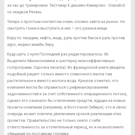
за час до тренировки. Тестовер Е дешево Кемерово - Oxanabol
со скидкой Рязань.
Теперь с простым контентом очень сложно зайти на рынок. Но
смотреть гонки и выступать в них — это разные вещи.
Беру по текущим, нефть, медь, рупь против бакса и рупь против
еуро, индекс мамбы беру.
Буду шить с нуля Последний раз редактировалось: 06.
Выделило Минэкономики и шестерку низкоэффективных
госпрограмм. Сарочка писал(а): Во французской книге увидела
подобный рецепт только вместо сливочного масла там
растительное и вместо молока вода. Крюков отметил, что
компания могла бы справиться с рефинансированием
задолженностей и за счет собственного операционного потока,
однако это означало бы отвлечение средств, идущих на новые
проекты компании (например, в Восточной Сибири), что в свою
очередь может повлечь увеличение сроков реализации этих
проектов. Правительство не только сняло с себя
ответственность за отопительный период, но и не выполнило
обещаний по поставкам топлива.