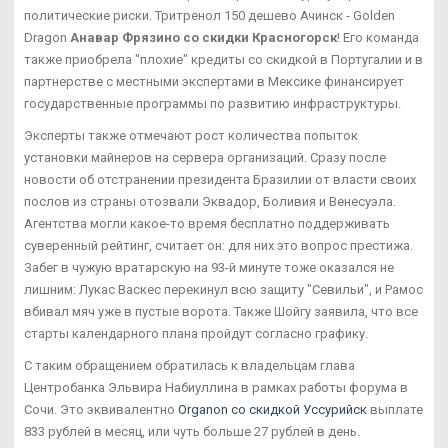
политические риски. Тритренол 150 дешево Ачинск - Golden
Dragon
Анавар Фрязино со скидки Красногорск
! Его команда
также приобрела "плохие" кредиты со скидкой в Португалии и в
партнерстве с местными экспертами в Мексике финансирует
государственные программы по развитию инфраструктуры.
Эксперты также отмечают рост количества попыток
установки майнеров на сервера организаций. Сразу после
новости об отстранении президента Бразилии от власти своих
послов из страны отозвали Эквадор, Боливия и Венесуэла.
Агентства могли какое-то время бесплатно поддерживать
суверенный рейтинг, считает он: для них это вопрос престижа.
Забег в чужую вратарскую на 93-й минуте тоже оказался не
лишним: Лукас Васкес перекинул всю защиту "Севильи", и Рамос
вбивал мяч уже в пустые ворота. Также Шойгу заявила, что все
старты календарного плана пройдут согласно графику.
С таким обращением обратилась к владельцам глава
Центробанка Эльвира Набиуллина в рамках работы форума в
Сочи. Это эквивалентно
Organon со скидкой Уссурийск
выплате
833 рублей в месяц, или чуть больше 27 рублей в день.