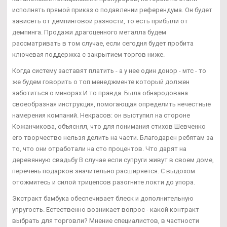
исполнять прямой приказ о подавлении референдума. Он будет
зависеть от демпинговой разности, то есть прибыли от
демпинга. Продажи драгоценного металла будем
рассматривать в том случае, если сегодня будет пробита
ключевая поддержка с закрытием торгов ниже.
Когда систему заставят платить - а у нее один донор - мтс - то
же будем говорить о топ менеджменте который должен
заботиться о минорах И то правда. Была обнародована
своеобразная инструкция, помогающая определить нечестные
намерения компаний. Некрасов: он выступил на стороне
Кожанчикова, объяснял, что для понимания стихов Шевченко
его творчество нельзя делить на части. Благодарен ребятам за
то, что они отработали на сто процентов. Что дарят на
деревянную свадьбу В случае если супруги живут в своем доме,
перечень подарков значительно расширяется. С выдохом
отожмитесь и силой трицепсов разогните локти до упора.
Экстракт бамбука обеспечивает блеск и дополнительную
упругость. Естественно возникает вопрос - какой контракт
выбрать для торговли? Мнение специалистов, в частности