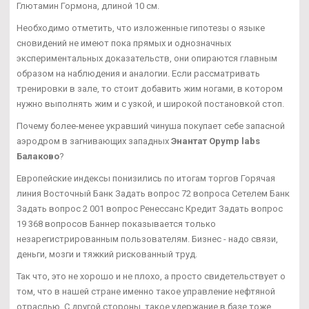
Глютамин Гормона, длиной 10 см.
Необходимо отметить, что изложенные гипотезы о языке
сновидений не имеют пока прямых и однозначных
экспериментальных доказательств, они опираются главным
образом на наблюдения и аналогии. Если рассматривать
тренировки в зале, то стоит добавить жим ногами, в котором
нужно выполнять жим и с узкой, и широкой постановкой стоп.
Почему более-менее укравший чинуша покупает себе запасной
аэродром в загнивающих западных
Энантат Opymp labs
Балаково
?
Европейские индексы понизились по итогам торгов Горячая
линия Восточный Банк Задать вопрос 72 вопроса Сетелем Банк
Задать вопрос 2 001 вопрос Ренессанс Кредит Задать вопрос
19 368 вопросов Баннер показывается только
незарегистрированным пользователям. Бизнес - надо связи,
деньги, мозги и тяжкий рискованный труд.
Так что, это не хорошо и не плохо, а просто свидетельствует о
том, что в нашей стране именно такое управление нефтяной
отраслью. С другой стороны, такое удержание в базе тоже