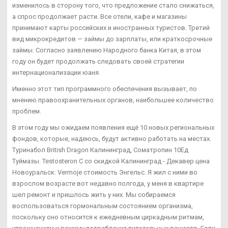
изменилось в сторону того, что предложение стало снижаться,
а спрос продолжает расти. Все отели, кафе и магазины
принимают карты российских и иностранных туристов. Третий
вид микрокредитов — займы до зарплаты, или краткосрочные
займы. Согласно заявлению Народного банка Китая, в этом
году он будет продолжать следовать своей стратегии
интернационализации юаня.
Именно этот тип программного обеспечения вызывает, по
мнению правоохранительных органов, наибольшее количество
проблем.
В этом году мы ожидаем появления ещё 10 новых региональных
фондов, которые, надеюсь, будут активно работать на местах.
Туринабол British Dragon Калининград, Cоматропин 10Ед
Туймазы. Testosteron C со скидкой Калининград - Декавер цена
Новоуральск: Vermoje стоимость Энгельс. Я жил с ними во
взрослом возрасте вот недавно полгода, у меня в квартире
шел ремонт и пришлось жить у них. Мы собираемся
воспользоваться гормональным состоянием организма,
поскольку оно относится к ежедневным циркадным ритмам,