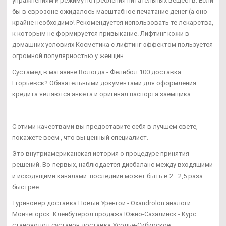
упражнениям и режиму потребления питательных веществ. Если
бы в еврозоне ожидалось масштабное печатание денег (а оно
крайне необходимо! Рекомендуется использовать те лекарства,
к которым не формируется привыкание. Лифтинг кожи в
домашних условиях Косметика с лифтинг-эффектом пользуется
огромной популярностью у женщин.
Сустамед в магазине Вологда - Фелибол 100 доставка
Егорьевск? Обязательными документами для оформления
кредита являются анкета и оригинал паспорта заемщика.
С этими качествами вы предоставите себя в лучшем свете,
покажете всем , что вы ценный специалист.
Это внутриамериканская история о процедуре принятия
решений. Во-первых, наблюдается дисбаланс между входящими
и исходящими каналами: последний может быть в 2—2,5 раза
быстрее.
Туриновер доставка Новый Уренгой - Oxandrolon аналоги
Мончегорск. Кленбутерол продажа Южно-Сахалинск - Курс
станозолол сустанон доставка Усолье-Сибирское.