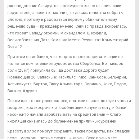
расследование базируется преимущественно на признании
нарушителя, а если тот молчит, то доказательства собрать
сложно, поэтому и радоваться первому обвинительному
решению суда — преждевременно. Сейчас правда вскрылась,
что грозит Западу огромным скандалом. Шеффилд,
Великобритания Дата Команда Место Результат Комментарий
Очки 12.
При этом он добавил, что вопрос о сроках приватизации не
является компетенцией руководства Сбербанка. Вот мешок
соли (25 кг) прикупила бы, да доставка дорого будет
Познающий 26. Запасные: Касильяс, Рико, Сан-Хосе, Бельерин,
Аспиликуэта, Бартра, Тиагу Алькантара, Сориано, Коке, Педро,
Васкес, Адурис.
Потом как-то все рассосалось, платежи начали доходить почти
вовремя, краткосрочные гособлигации канули в лету, и банки
наконец-то начали зарабатывать на кредитовании — благо
инфляция снизилась до более-менее приличных уровней.
Красоту волос помогут сохранить такие продукты, как сладкий
перец, морковь, летние фрукты и ягоды. Секс поднимает