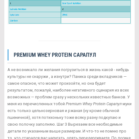
PREMIUM WHEY PROTEIN САРАПУЛ
А не возникало ли желания погрузиться в жизнь какой - нибудь
культуры не снаружи , а изнутри? Паника среди вкладчиков —
самое опасное, что может произойти, но она будет
результатом, пожалуй, наиболее негативного сценария из всех
возможных — проблем сразу у нескольких известных банков. У
меня из перечисленных тобой
Premium Whey Protein Сарапул
муки
есть только цельнозерновая и ржаная (ну кроме обычной
пшеничной), хотя потихоньку тоже всяку разну подкупаю и
свою полочку заполняю. Шаг 3 Вырезаем все необходимые
детали по указанным выше размерам. И что-то не помню про
то, что старался вас напугать, опять передергиваете. По логике