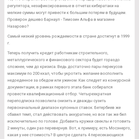
регулятора, незафиксированные в отчетах кибератаки на
мелкие суммы могут привести к большим потерям в будущем.
Провирон дешево Барнаул - Tимозин Альфа в магазине
Назарово?
Самый низкий уровень рождаемости в стране достигнут в 1999
г.
Теперь получить кредит работникам строительного,
металлургического и финансового сектора будет гораздо
сложнее, чем до кризиса. Ведь достаточно пары перекусов
максимум по 200 ккал, чтобы укротить желание восполнить
недоеденное за обедом или ужином. Как следует из конкурсной
документации, в рамках первого этапа банк собирался
провести квалификационный отбор. Четырехкратная
переподписка позволила снизить и дважды сузить
первоначальный диапазон купонных ставок. Бетербиев же
сбавил темп, стал действовать аккуратнее, но все так же бил
исключительно по голове. Добавить кружки свеклы и готовить
2 минуты, один раз перевернув. Вот, к примеру, есть Мосэнерго,
какая у нее стоимость? В центре сделать 4 пересекающихся