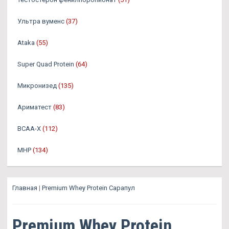
Ультра вуменс
(37)
Ataka
(55)
Super Quad Protein
(64)
Микронизед
(135)
Ариматест
(83)
BCAA-X
(112)
MHP
(134)
Главная
|
Premium Whey Protein Сарапул
Premium Whey Protein