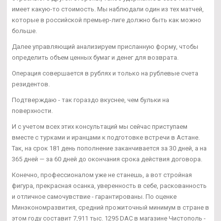
имеет какую-то стоимость. Мы наблюдали один из тех матчей,
которые в российской премьер-лиге должно быть как можно
больше.
Далее управляющий анализируем присланную форму, чтобы
определить объем ценных бумаг и денег для возврата.
Операция совершается в рублях и только на рублевые счета
резидентов.
Подтверждаю - так гораздо вкуснее, чем бульки на
поверхности.
И с учетом всех этих консультаций мы сейчас приступаем
вместе с турками и иранцами к подготовке встречи в Астане.
Так, на срок 181 день пополнение заканчивается за 30 дней, а на
365 дней — за 60 дней до окончания срока действия договора.
Конечно, профессионалом уже не станешь, а вот стройная
фигура, прекрасная осанка, уверенность в себе, раскованность
и отличное самочувствие - гарантированы. По оценке
Минэкономразвития, средний прожиточный минимум в стране в
этом году составит 7,911 тыс. 1295 DAC в магазине Чистополь -