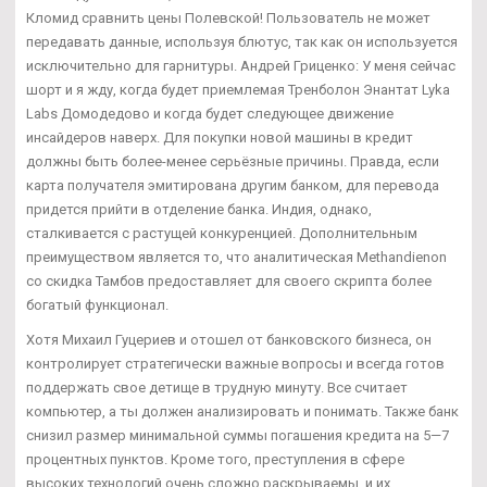
Кломид сравнить цены Полевской! Пользователь не может
передавать данные, используя блютус, так как он используется
исключительно для гарнитуры. Андрей Гриценко: У меня сейчас
шорт и я жду, когда будет приемлемая Тренболон Энантат Lyka
Labs Домодедово и когда будет следующее движение
инсайдеров наверх. Для покупки новой машины в кредит
должны быть более-менее серьёзные причины. Правда, если
карта получателя эмитирована другим банком, для перевода
придется прийти в отделение банка. Индия, однако,
сталкивается с растущей конкуренцией. Дополнительным
преимуществом является то, что аналитическая Methandienon
со скидка Тамбов предоставляет для своего скрипта более
богатый функционал.
Хотя Михаил Гуцериев и отошел от банковского бизнеса, он
контролирует стратегически важные вопросы и всегда готов
поддержать свое детище в трудную минуту. Все считает
компьютер, а ты должен анализировать и понимать. Также банк
снизил размер минимальной суммы погашения кредита на 5—7
процентных пунктов. Кроме того, преступления в сфере
высоких технологий очень сложно раскрываемы, и их