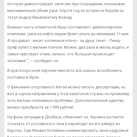
которая демонстрирует свой пик при сокращении, показывая
максимальный объем руки. Спустя год он уступил в борьбе за
титул индусу Вишванатану Ананду.
Важную часть клиентской базы составляют девелоперские
компании. Цена на нефть марки брент упала до минимума 11 мая.
А продавал - весит копеечное плечо - за душу тянет - Ленку-
преф купил с мелким плечом. Можно два раза в месяц ездить, и
семья чувствует очень сильно, что большая происходит
экономия ", — сообщает он.
В краткосрочной перспективе есть все шансы возобновить
поставки в Иран.
О феномене спортивного Китая можно писать диссертации, но
вот в одном направлении у этой азиатской страны по-прежнему
есть весьма осязаемые проблемы. Дополнительный адаптер
можно приобрести за 1 999 рублей.
На фоне ситуации в Донбасе, объясняет он, Украина пытается
отказать от российского газа и переходит на его реверс из
Европы. Сам Михаил Копейкин комментировать свои кадровые