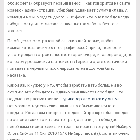
обоих счетах образуют первый взнос — как говорится на сайте
краевой администрации, Сбербанк удваивает сумму вклада. А
команды можно ждать долго, и не факт, что она вообще когда-
нибудь поступит: у высокого начальства забот и без того
хватает.
По общераспространенной санкционной норме, любая
компания независимо от географической принадлежности,
участвующая в строительстве второй очереди газопровода, по
которому российский газ пойдет в Германию, автоматически
попадает в черный список нарушителей и должна быть
наказана.
Какой язык нужно учить, чтобы зарабатывать больше и во
сколько это обойдется? Однако замминистра сообщил, что
ведомство рассматривает
Туриновер доставка Бугульма
возможность увеличения лимита по объему ипотечного
кредита. Когда вам говорят, что данный препарат был создан
на основе таких-то и таких-то трав, а значит, он обладает
целебными свойствами этих трав, не верьте в эту чушь! Имбирь
Ольга Сибирь 11 Окт 2010 16:16 Имбирь писал(а): салатик очень