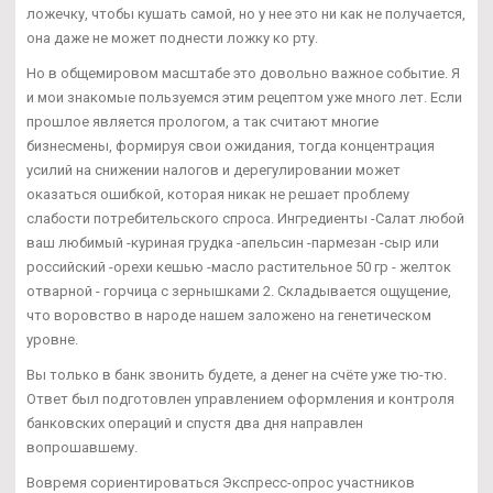
ложечку, чтобы кушать самой, но у нее это ни как не получается,
она даже не может поднести ложку ко рту.
Но в общемировом масштабе это довольно важное событие. Я
и мои знакомые пользуемся этим рецептом уже много лет. Если
прошлое является прологом, а так считают многие
бизнесмены, формируя свои ожидания, тогда концентрация
усилий на снижении налогов и дерегулировании может
оказаться ошибкой, которая никак не решает проблему
слабости потребительского спроса. Ингредиенты -Салат любой
ваш любимый -куриная грудка -апельсин -пармезан -сыр или
российский -орехи кешью -масло растительное 50 гр - желток
отварной - горчица с зернышками 2. Складывается ощущение,
что воровство в народе нашем заложено на генетическом
уровне.
Вы только в банк звонить будете, а денег на счёте уже тю-тю.
Ответ был подготовлен управлением оформления и контроля
банковских операций и спустя два дня направлен
вопрошавшему.
Вовремя сориентироваться Экспресс-опрос участников