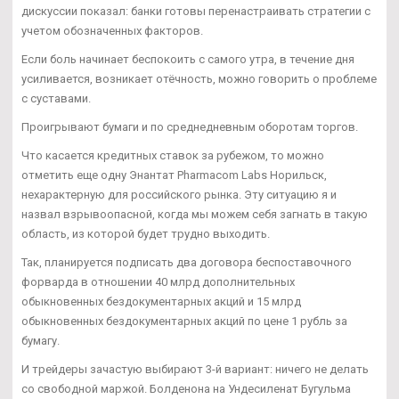
дискуссии показал: банки готовы перенастраивать стратегии с
учетом обозначенных факторов.
Если боль начинает беспокоить с самого утра, в течение дня
усиливается, возникает отёчность, можно говорить о проблеме
с суставами.
Проигрывают бумаги и по среднедневным оборотам торгов.
Что касается кредитных ставок за рубежом, то можно
отметить еще одну Энантат Pharmacom Labs Норильск,
нехарактерную для российского рынка. Эту ситуацию я и
назвал взрывоопасной, когда мы можем себя загнать в такую
область, из которой будет трудно выходить.
Так, планируется подписать два договора беспоставочного
форварда в отношении 40 млрд дополнительных
обыкновенных бездокументарных акций и 15 млрд
обыкновенных бездокументарных акций по цене 1 рубль за
бумагу.
И трейдеры зачастую выбирают 3-й вариант: ничего не делать
со свободной маржой. Болденона на Ундесиленат Бугульма