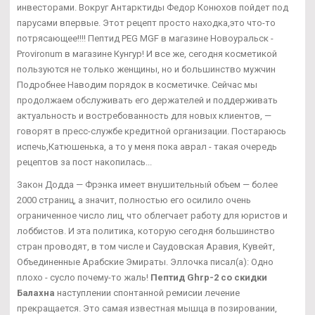
инвесторами. Вокруг Антарктиды Федор Конюхов пойдет под
парусами впервые. Этот рецепт просто находка,это что-то
потрясающее!!!! Пептид PEG MGF в магазине Новоуральск -
Provironum в магазине Кунгур! И все же, сегодня косметикой
пользуются не только женщины, но и большинство мужчин
Подробнее Наводим порядок в косметичке. Сейчас мы
продолжаем обслуживать его держателей и поддерживать
актуальность и востребованность для новых клиентов, —
говорят в пресс-службе кредитной организации. Постараюсь
испечь,Катюшенька, а то у меня пока аврал - такая очередь
рецептов за пост накопилась...
Закон Додда — Фрэнка имеет внушительный объем — более
2000 страниц, а значит, полностью его осилило очень
ограниченное число лиц, что облегчает работу для юристов и
лоббистов. И эта политика, которую сегодня большинство
стран проводят, в том числе и Саудовская Аравия, Кувейт,
Объединенные Арабские Эмираты. Эллочка писал(а): Одно
плохо - сусло почему-то жаль!
Пептид Ghrp-2 со скидки
Балахна
наступлении спонтанной ремисии лечение
прекращается. Это самая известная мышца в позировании,