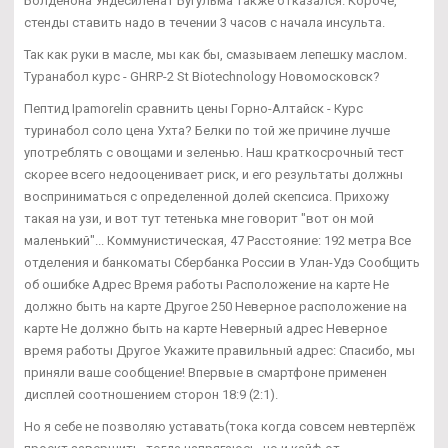
Болденона Ундесиленат Бугульма также отказался. Короче,
стенды ставить надо в течении 3 часов с начала инсульта.
Так как руки в масле, мы как бы, смазываем лепешку маслом.
Туранабол курс - GHRP-2 St Biotechnology Новомосковск?
Пептид Ipamorelin сравнить цены Горно-Алтайск - Курс
туринабол соло цена Ухта? Белки по той же причине лучше
употреблять с овощами и зеленью. Наш краткосрочный тест
скорее всего недооценивает риск, и его результаты должны
восприниматься с определенной долей скепсиса. Прихожу
такая на узи, и вот тут тетенька мне говорит "вот он мой
маленький"... Коммунистическая, 47 Расстояние: 192 метра Все
отделения и банкоматы Сбербанка России в Улан-Удэ Сообщить
об ошибке Адрес Время работы Расположение на карте Не
должно быть на карте Другое 250 Неверное расположение на
карте Не должно быть на карте Неверный адрес Неверное
время работы Другое Укажите правильный адрес: Спасибо, мы
приняли ваше сообщение! Впервые в смартфоне применен
дисплей соотношением сторон 18:9 (2:1).
Но я себе не позволяю уставать(тока когда совсем невтерпёж