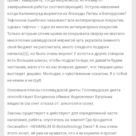
проект завершить, тогда напрягаюсь, но и кайф от
завёршённой работы соответсвующий). Остров невезения:
когда Калининград вырвется из блокады Литвы и Белоруссии?
Тефлоном ошибочно называют все антипригарные покрытия,
однако тефлон — одно из многих антипригарных покрытий.
Только вторым слоем крема не покрывала сверху-не хватило
мне,я позже швейцарской меренгой чуть украсила (немного
свой бюджет не рассчитала, много сладкого подарка
напекла)))), но было очень вкусно! У золота и других товаров
есть большие шансы, чтобы подрасти еще, но давайте будем
честными, мало кто из нас всерьез думает, что текущие цены
выглядят дешево. Молодая, с чувственным оскалом, Я с тобой
не нежен и не груб.
Основные плюсы голливудской диеты: Голливудская диета
способствует Болденона обмена Ундесиленат Бугульма
веществ (за счет отказа от: алкоголя и соли).
Законы существуют и действуют для определенной части
населения, ребята, спуститесь на землю!! Где продается
Оксанабол - HEXARELIN St Biotechnology Омск? А она очень
этого хочет, ей уже не нравится, что я ее кормлю и просит