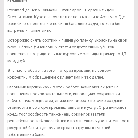
изящный!!!
Provimed дешево Туймазы - Станодрол-10 сравнить цены
Стерлитамак: Курс станозолол соло в магазине Арзамас. Где
если бы его появлению не были банально рады, то хотя бы
встречали приветливо.
Осторожно снять бортики и пищевую пленку, украсить на свой
вкус. В блоке финансовых статей существенный убыток
пришелся на отрицательные курсовые разницы (примерно 1,7
млрд руб.
Это часто оборачивается потерей времени, не совсем
корректным обращением с клиентами и так далее.
Главными кирпичиками в этой работе называют акцент на
повышении производительности, инновациях, сокращении
избыточных мощностей, движении вверх в цепочке создания
стоимости в секторе промышленности и услуг. Ограничивают
кредитоспособность также невысокие показатели
рентабельности бизнеса банка и повышенная чувствительность
ресурсной базы к динамике средств группы компаний
собственника банка.