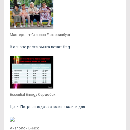
Мастерон + Станаза Екатеринбург
В основе роста рынка лежат frag.
Essential Energy Сердобск
Цены Петрозаводск использовались для.
Анаполон Бийск