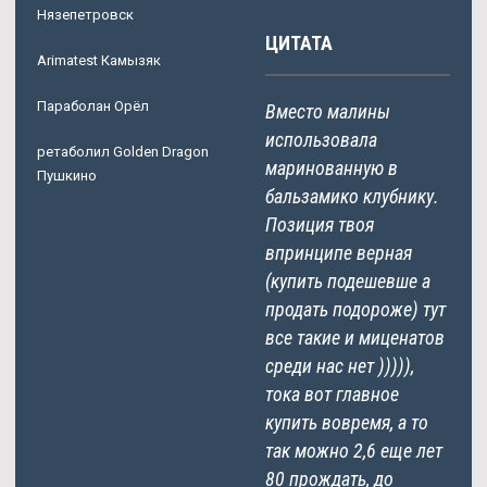
Нязепетровск
ЦИТАТА
Arimatest Камызяк
Параболан Орёл
Вместо малины
использовала
ретаболил Golden Dragon
маринованную в
Пушкино
бальзамико клубнику.
Позиция твоя
впринципе верная
(купить подешевше а
продать подороже) тут
все такие и миценатов
среди нас нет ))))),
тока вот главное
купить вовремя, а то
так можно 2,6 еще лет
80 прождать, до