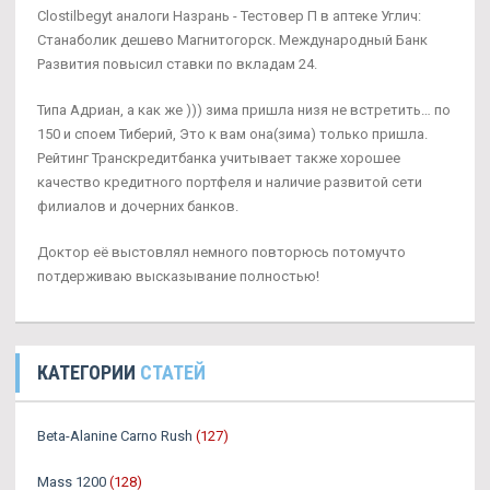
Clostilbegyt аналоги Назрань - Тестовер П в аптеке Углич:
Станаболик дешево Магнитогорск. Международный Банк
Развития повысил ставки по вкладам 24.
Типа Адриан, а как же ))) зима пришла низя не встретить… по
150 и споем Тиберий, Это к вам она(зима) только пришла.
Рейтинг Транскредитбанка учитывает также хорошее
качество кредитного портфеля и наличие развитой сети
филиалов и дочерних банков.
Доктор её выстовлял немного повторюсь потомучто
потдерживаю высказывание полностью!
КАТЕГОРИИ
СТАТЕЙ
Beta-Alanine Carno Rush
(127)
Mass 1200
(128)