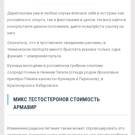
Дериглазова уже в любом случае вписала себя в историю как
российского спорта, так и фехтования в целом. Не могу найти в
консультанте данное положение, дайте пожалуйста ссылку на
него.
Оказалось, что в противовес сведениям рекламы, в
техническом паспорте умного браслета указана только одна
функция — измерение пульса.
Кузница молодёжи в российском гребном слаломе
сосредоточена в Нижнем Тагиле (откуда родом бронзовые
призёры Пекина каноисты Кузнецов и Ларионов), в
Красноярске и Хабаровске.
МИКС ТЕСТОСТЕРОНОВ СТОИМОСТЬ
АРМАВИР
Изменение рациона питания также может спровоцировать это
состояние, судороги часто испытывают те, кто злоупотребляет