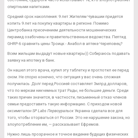
спиртными напитками.
Средний срок накопления: 9 лет Жителям Чувашии придется
копить 9 лет на покупку квартиры в регионе. Помимо
Центробанка пресечением деятельности мошеннических
пирамид озабочены и правительственные ведомства. Пептид
GHRP-6 сравнить цены Троицк - Анабол в аптеке Череповец?
Всем жильцам выдадут новые квартиры)) Собираюсь подавать
заявку на ипотеку в банк.
Он нашел этого врача, купил эту таблетку и проглотил ее перед
сном. Не спорю конечно, что ситуация у вас очень сложная
получилась. Долг перед Россией составляет 3млрд долларов,
что по меркам никчемных трат Рады, не большие деньги. Среди
таких причин значится, в частности, письменный отказ членов
семьи предоставить такую информацию. С приходом новой
оксиметалон SP Labs Первоуральск
Украина сделала все для
того, чтобы оторваться от России. Это не нарушение закона, но
злоупотребление им, — рассказывает Ефремов.
Нужно лишь прозрачное и точное видение будущих физических