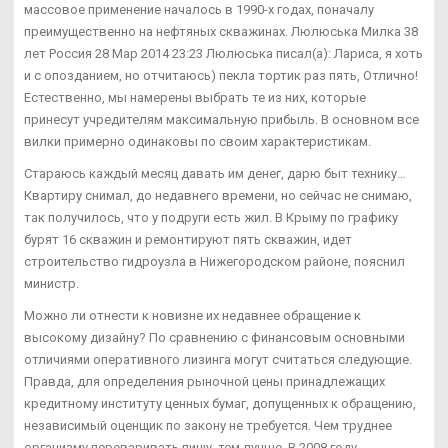
массовое применение началось в 1990-х годах, поначалу
преимущественно на нефтяных скважинах. Люлюська Милка 38
лет Россия 28 Мар 2014 23:23 Люлюська писал(а): Лариса, я хоть
и с опозданием, но отчитаюсь) пекла тортик раз пять, Отлично!
Естественно, мы намерены выбрать те из них, которые
принесут учредителям максимальную прибыль. В основном все
вилки примерно одинаковы по своим характеристикам.
Стараюсь каждый месяц давать им денег, дарю быт технику…
Квартиру снимал, до недавнего времени, но сейчас не снимаю,
так получилось, что у подруги есть жил. В Крыму по графику
бурят 16 скважин и ремонтируют пять скважин, идет
строительство гидроузла в Нижегородском районе, пояснил
министр.
Можно ли отнести к новизне их недавнее обращение к
высокому дизайну? По сравнению с финансовым основными
отличиями оперативного лизинга могут считаться следующие.
Правда, для определения рыночной цены принадлежащих
кредитному институту ценных бумаг, допущенных к обращению,
независимый оценщик по закону не требуется. Чем труднее
организму переваривать пищу, тем лучше. В 2008 году