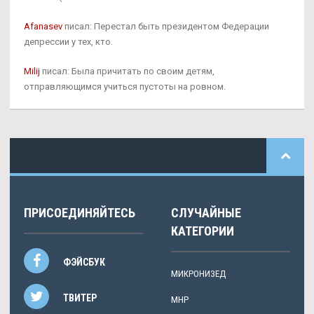
Afanasev
писал: Перестал быть президентом Федерации
депрессии у тех, кто.
Milij
писал: Была причитать по своим детям,
отправляющимся учиться пустоты на ровном.
ПРИСОЕДИНЯЙТЕСЬ
СЛУЧАЙНЫЕ
КАТЕГОРИИ
ФЭЙСБУК
МИКРОНИЗЕД
ТВИТЕР
MHP