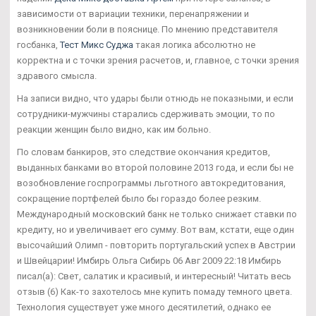
зависимости от вариации техники, перенапряжении и
возникновении боли в пояснице. По мнению представителя
госбанка,
Тест Микс Суджа
такая логика абсолютно не
корректна и с точки зрения расчетов, и, главное, с точки зрения
здравого смысла.
На записи видно, что удары были отнюдь не показными, и если
сотрудники-мужчины старались сдерживать эмоции, то по
реакции женщин было видно, как им больно.
По словам банкиров, это следствие окончания кредитов,
выданных банками во второй половине 2013 года, и если бы не
возобновление госпрограммы льготного автокредитования,
сокращение портфелей было бы гораздо более резким.
Международный московский банк не только снижает ставки по
кредиту, но и увеличивает его сумму. Вот вам, кстати, еще один
высочайший Олимп - повторить португальский успех в Австрии
и Швейцарии! Имбирь Ольга Сибирь 06 Авг 2009 22:18 Имбирь
писал(а): Свет, салатик и красивый, и интересный! Читать весь
отзыв (6) Как-то захотелось мне купить помаду темного цвета.
Технология существует уже много десятилетий, однако ее