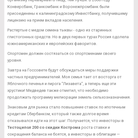
Конверсбанк, Гранкомбанк и Воронежпромбанк были
присоединены к калининградскому Инвестбанку, получившему
лицензию на прием вкладов населения.
Растертые с медом семена тыквы - одно из старинных
глистогонных средств. Но в двух первых турах Россия одолела
южноамериканских и европейских фаворитов.
Спортсмен должен состязаться со спортсменами своего
уровня.
Завтра на Госсовете будут обсуждаться меры поддержки
частных предпринимателей. Моя семья тает от восторга от
Яблочного печенья и пирога "Лизавета", а теперь еще эти
хрустики! Медведев также отметил, что необходимо
продолжать программу мелиорации земель сельхозназначения.
Знаковым для рынка стало повышение ставок по ипотечным
кредитам Сбербанком, который также долгое время
отказывался идти на этот шаг. Получается, что инвесторы в
Тестоципол 200 со скидки Кострома
роста ставки и
сокращения баланса не боятся, а инвесторы в облигации —