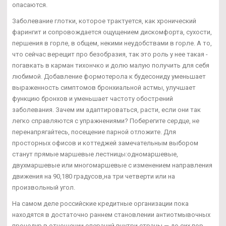
опасаются.
Заболевание глотки, которое трактуется, как хронический
фарингит и сопровождается ощущением дискомфорта, сухости,
першения в горле, в общем, некими неудобствами в горле. А то,
что сейчас верещит про безобразия, так это роль у нее такая -
погавкать в карман тихончко и долю малую получить для себя
любимой. Добавление формотерола к будесониду уменьшает
выраженность симптомов бронхиальной астмы, улучшает
функцию бронхов и уменьшает частоту обострений
заболевания. Зачем им адаптироваться, расти, если они так
легко справляются с упражнениями? Поберегите сердце, не
перенапрягайтесь, посещение парной отложите. Для
просторных офисов и коттеджей замечательным выбором
станут прямые маршевые лестницы:одномаршевые,
двухмаршевые или многомаршевые с изменением направления
движения на 90,180 градусов,на три четверти или на
произвольный угол.
На самом деле российские кредитные организации пока
находятся в достаточно раннем становлении антиотмывочных
процедур в отношении операций внутри страны — до сих пор