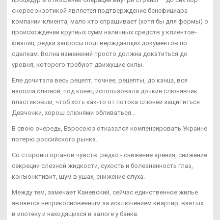
скорее экзотикой является подтверждение бенефициара
компании-клиента, мало кто спрашивает (хотя бы для формы) о
происхождении крупных сумм наличных средств у клиентов-
физлиц, редки запросы подтверждающих документов по
сделкам. Волна изменений просто должна докатиться до
уровня, которого требуют движущие силы.
Еле дочитала весь рецепт, точнее, рецепты, до канца, вся
изошла слюной, под конец использовала дочкин слюнявчик
пластиковый, чтоб хоть как-то от потока слюней защититься
Девчонки, хорош слюнями обливаться...
В свою очередь, Евросоюз отказался компенсировать Украине
потерю российского рынка.
Со стороны органов чувств: редко - снижение зрения, снижение
секреции слезной жидкости, сухость и болезненность глаз,
конъюнктивит, шум в ушах, снижение слуха.
Между тем, замечает Каневский, сейчас единственное жилье
является неприкосновенным за исключением квартир, взятых
в ипотеку и находящихся в залоге у банка.