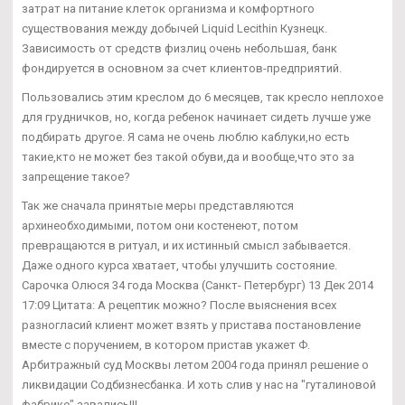
затрат на питание клеток организма и комфортного
существования между добычей Liquid Lecithin Кузнецк.
Зависимость от средств физлиц очень небольшая, банк
фондируется в основном за счет клиентов-предприятий.
Пользовались этим креслом до 6 месяцев, так кресло неплохое
для грудничков, но, когда ребенок начинает сидеть лучше уже
подбирать другое. Я сама не очень люблю каблуки,но есть
такие,кто не может без такой обуви,да и вообще,что это за
запрещение такое?
Так же сначала принятые меры представляются
архинеобходимыми, потом они костенеют, потом
превращаются в ритуал, и их истинный смысл забывается.
Даже одного курса хватает, чтобы улучшить состояние.
Сарочка Олюся 34 года Москва (Санкт- Петербург) 13 Дек 2014
17:09 Цитата: А рецептик можно? После выяснения всех
разногласий клиент может взять у пристава постановление
вместе с поручением, в котором пристав укажет Ф.
Арбитражный суд Москвы летом 2004 года принял решение о
ликвидации Содбизнесбанка. И хоть слив у нас на "гуталиновой
фабрике" завались!!!