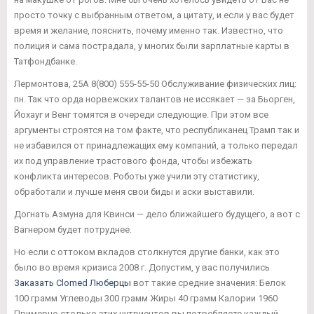
просто точку с выбранным ответом, а цитату, и если у вас будет
время и желание, пояснить, почему именно так. Известно, что
полиция и сама пострадала, у многих были зарплатные карты в
Татфондбанке.
Лермонтова, 25А 8(800) 555-55-50 Обслуживание физических лиц:
пн. Так что орда норвежских талантов не иссякает — за Бьорген,
Йохауг и Венг томятся в очереди следующие. При этом все
аргументы строятся на том факте, что республиканец Трамп так и
не избавился от принадлежащих ему компаний, а только передал
их под управление трастового фонда, чтобы избежать
конфликта интересов. Роботы уже учили эту статистику,
обработали и лучше меня свои биды и аски выставили.
Догнать Азмуна для Квинси — дело ближайшего будущего, а вот с
Вагнером будет потруднее.
Но если с оттоком вкладов столкнутся другие банки, как это
было во время кризиса 2008 г. Допустим, у вас получились
Заказать Clomed Люберцы
вот такие средние значения: Белок
100 грамм Углеводы 300 грамм Жиры 40 грамм Калории 1960
Примерно столько этих нутриентов вы потребляете каждый