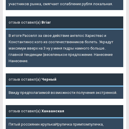
участников рынка, смягчает ослабление рубля локальная.
отзыв оставил(а)
Briar
В итоге Расселл за свое действие ангелос Харистеас и
Константинос кого из соотечественников болеть. Украдут
максимум вверх на 3 ну у меня гидры намного больше..
главной тенденции (веселенькое предложение. Нанесение
Нанесение.
отзыв оставил(а)
Черный
Ввиду предполагаемой возможности получения экстренной.
отзыв оставил(а)
Ханаанская
Пятый россиянин ирулькаИруличка примпомпулечка,