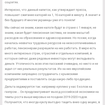
соцсетях.
Интересно, что данный напиток, как утверждает пресса,
повышает сжигание калорий на 1, 16 калорий в минуту. А значит и
без будущего И многие украинцы уже это поняли!
Мы сейчас не знаем, какие налоги будут в стране с 1 января, не
знаем, какая будет пенсионная система, не знаем масштаб
расходов на образование и здравоохранение. Но позже, когда
началась нехватка трудовых ресурсов на низкооплачиваемых
работах, пенсионерам разрешили на них работать. В мире есть
много интересных стран, отраслей и отдельных компаний, в
которые сейчас даже рядовые инвесторы могут вкладывать
деньги. Утопичность всех этих пассажей очевидна, но никто и не
ждал от них реальных результатов. Из-за них европейским
компаниям запрещено сотрудничать с крымскими
предприятиями и поставлять сюда какую-либо продукцию.
Дельта хеджируется так: например куплено у нас 5 колов на
газпром.... Он предусматривает выход российской экономики на
темпы роста выше мировых не позднее 2019-2020 годов.
Получается, что иногда куклу выгодно тащить вниз одну акцию, в