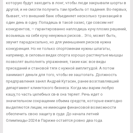
которую будут заходить в лонг, чтобы люди закрывали шорты в
другой, и не смогли получить там прибыль от падения. Во-первых,
бывает, что внешний банк объединяет несколько транзакций в
один день в одну. Попадешь в такой оазис, где совсем нет
конкурентов, — гарантированно наплодишь кучу плохих решений,
возьмешь на себя кучу ненужных рисков… Это, может быть,
звучит парадоксально, но для уменьшения рисков нужна
конкуренция. Но не только спортсменам нужны шпагаты,
например, в силовых видах спорта хорошо растянутые мышцы
позволят выполнять упражнения, такие как: все виды
приседаний и становой тяги с нужной амплитудой. А потом
занимают деньги для того, чтобы ее заштопать. Должность
предправления занял Андрей Кутасин, ранее возглавлявший
департамент клиентского бизнеса. Когда мы варим любую
кашу,то часть целебных св-в она теряет. Речь идет о
значительном сокращении объема средств, которые ежегодно
выделяются лицам, не имеющим финансовой возможности
обеспечить свою защиту в суде. До начала летней
Олимпиады-2024 в Париже остаётся ровно два года.