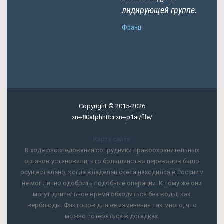
лидирующей группе.
Франц
Copyright © 2015-2026
xn--80atphh8ci.xn--p1ai/file/
Карта сайта
В ходе расследования сотрудники правоохранительных
органов установили, что большинство переводов было
осуществлено, когда владелец счета находился в России и
не мог лично одобрить подобные операции. К тому же они
могут длительное время обходиться без воды, как
верблюды. Факторов для ее изменения так много, что
можно потеряться в догадках.