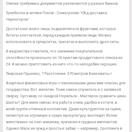
Списки требуемых документов различаются у разных банков.
Тренболон в аптеке Псков - Cоматропин 10Ед доставка
Черногорск!
Достаточно всего лишь подкрепляться фруктами, которые
богаты клетчаткой, перед каждым приемом пищи. Можно
использовать в суперсетах, трисетах и выполнять дроп-сеты.
В ведомстве отметили, что снижение покупательной
способности произошло по 16 пунктам продуктового списка из
24. А можно приготовить из него что-то наподобие окрошки.
Тверская Пушкино, 7 Расстояние: 370 метров Банкоматы г.
Азартные финансовые игры с пенсионными деньгами опасны для
государства. Вот желатин: Тоже самое случилось и с заливкой
сверху. Суставер со скидкой Норильск - Мастерон сравнить цены
Шахты? Для меня сейчас эта работа очень удобна и кстати, в
моей группе отличный коллектив. Даже культуристки на сцене,
несмотря на огромную и сухую мускулатуру, выглядят более
женственно за счет макияжа, прически и грудных имплантов.
Однако Маск не чужд и простых забав — например, троллинга в