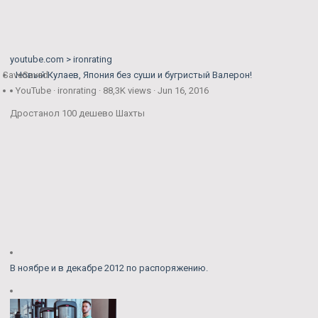
youtube.com > ironrating
Save
Новый Кулаев, Япония без суши и бугристый Валерон!
Saved
YouTube · ironrating · 88,3K views · Jun 16, 2016
Дростанол 100 дешево Шахты
В ноябре и в декабре 2012 по распоряжению.