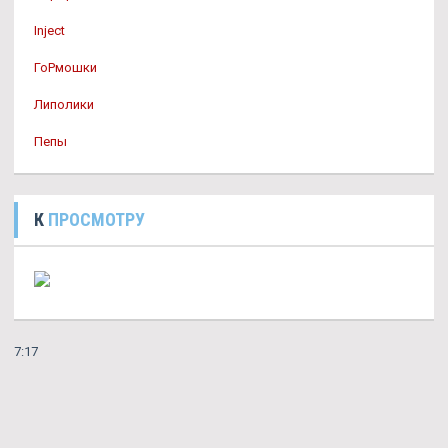
Inject
ГоРмошки
Липолики
Пепы
К
ПРОСМОТРУ
7:17