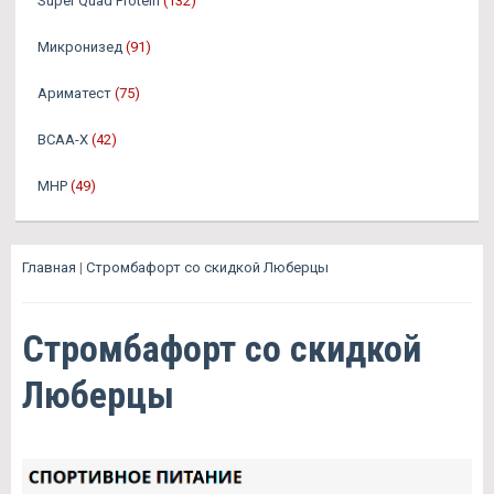
Super Quad Protein
(132)
Микронизед
(91)
Ариматест
(75)
BCAA-X
(42)
MHP
(49)
Главная
|
Стромбафорт со скидкой Люберцы
Стромбафорт со скидкой
Люберцы