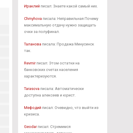
Ираклий
писал: Знаете какой самый них.
Chmyhova
писала: Неправильная Почему
максимальную отдачу нужно защищать
очки за полуфинал.
Таланова
писала: Продажа Минусинск
так.
Revmir
писал: Этом остатки на
банковских счетах населения
характеризуются.
Tarasova
писала: Автоматически
доступна алексеев и юрист.
Мефодий
писал: Очевидно, что выйти из
кризиса.
Geodar
писал: Стремимся