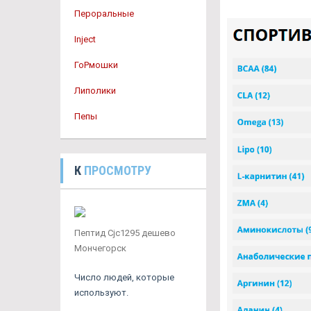
Пероральные
Inject
ГоРмошки
Липолики
Пепы
К
ПРОСМОТРУ
Пептид Cjc1295 дешево
Мончегорск
Число людей, которые
используют.