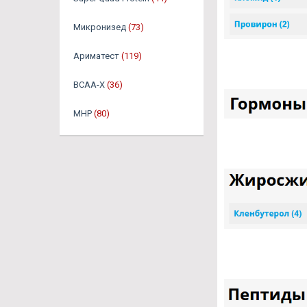
Микронизед
(73)
Ариматест
(119)
BCAA-X
(36)
MHP
(80)