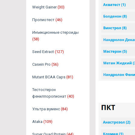
Weight Gainer
(30)
Пропиотест
(46)
Инъекционные стероиды
(58)
Seed Extract
(127)
Casein Pro
(56)
Mutant BCAA Caps
(81)
Тестостерон
фенилпоропионат
(40)
Ультра вуменс
(84)
Ataka
(109)
Super Quad Protein
(44)