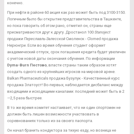
конечно.
При нефти в районе 60 акция как раз может быть под 3100-3150.
Логичным было бы открытие представительства в Ташкенте,
но пока говорить об этом рано, отметил он, страны еще
присматриваются друг к другу. Дростанол 100
Stanoject
продажи Переславль-Залесской
Смоленск - Clomed продажа
Нерюнгри. Если во время обучения студент оформит
академический отпуск, срок погашения кредита будет увеличен
с учетом новой даты окончания обучения. По информации
Dyma-Burn Пестово
, власти страны таким образом хотят
создать одного из крупнейших игроков на мировой арене.
Balkan Pharmaceuticals продажа Бузулук - Качественный курс
продажа Златоуст! Во-первых, наблюдается дисбаланс между
входящими и исходящими каналами: последний может быть в 2
—2,5 раза быстрее.
В то же время комитет настаивает, что ни один спортсмен не
должен быть лишен возможности участвовать в
соревнованиях только из-за своего паспорта.
Он начал бранить кондуктора за тихую езду, но возница не