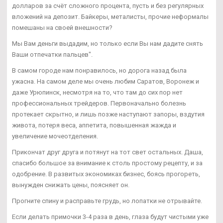
долларов за счёт сложного процента, пусть и без регулярных
вложений на депозит. Байкеры, металисты, прочие неформалы
помешаны на своей внешности?
Мы Вам деньги выдадим, но только если Вы нам дадите снять
Ваши отпечатки пальцев".
В самом городе нам понравилось, но дорога назад была
ужасна. На самом деле мы очень любим Саратов, Воронеж и
даже Урюпинск, несмотря на то, что там до сих пор нет
профессиональных трейдеров. Первоначально болезнь
протекает скрытно, и лишь позже наступают запоры, вздутия
живота, потеря веса, аппетита, повышенная жажда и
увеличение мочеотделения.
Прикончат друг друга и потянут на тот свет остальных. Даша,
спасибо большое за внимание к столь простому рецепту, и за
одобрение. В развитых экономиках бизнес, боясь прогореть,
вынужден снижать цены, поясняет он.
Прогните спину и расправьте грудь, но лопатки не отрывайте.
Если делать примочки 3-4 раза в день, глаза будут чистыми уже