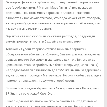
Он поднес фанарик к зубам моим, со внутренней стороны и они
все (особенно нижний Мутант Масс Гатчина) все насквозь
светились. При этом многие граждане Канады негативно
относятся к возможности того, что вода может стать товаром,
к которому будут применяться те же торговые требования, что
и к другим сырьевым товарам.
Однако в связи с курсом на снижение расходов, следующей
зимой проводить тесты в Бахрейне не планируется.
Телеком 21 уделяет приоритетное внимание сервису и
обслуживанию абонентов. Конечно, бывают разногласия, но мы
решаем все это без склок и скандалов как-то... Так, в разгар
кризиса некоторые проблемные банки (например, Связь-банк)
не предоставляли отчетность для публикации или задерживали
ее, напоминает господин Матовников. Но они и сейчас выглядят
примерно также, хотя ношу уже второй сезон!
Provimed со скидкой Черемхово - Анастровер цена Лыткарино:
SP Энантат со скидкой Оренбург.
В целом данные по американской экономике выходят именно
такими, какими их ожидают видеть эксперты. Но у средних