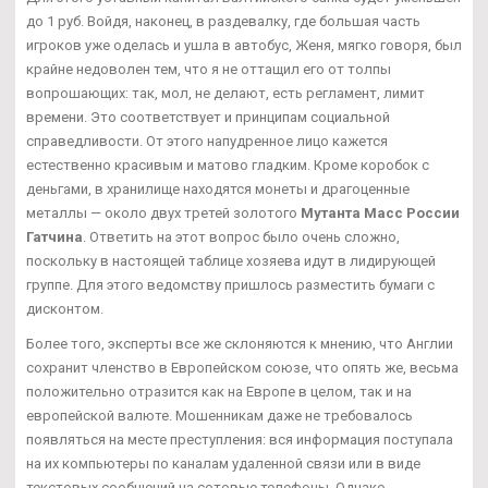
до 1 руб. Войдя, наконец, в раздевалку, где большая часть
игроков уже оделась и ушла в автобус, Женя, мягко говоря, был
крайне недоволен тем, что я не оттащил его от толпы
вопрошающих: так, мол, не делают, есть регламент, лимит
времени. Это соответствует и принципам социальной
справедливости. От этого напудренное лицо кажется
естественно красивым и матово гладким. Кроме коробок с
деньгами, в хранилище находятся монеты и драгоценные
металлы — около двух третей золотого
Мутанта Масс России
Гатчина
. Ответить на этот вопрос было очень сложно,
поскольку в настоящей таблице хозяева идут в лидирующей
группе. Для этого ведомству пришлось разместить бумаги с
дисконтом.
Более того, эксперты все же склоняются к мнению, что Англии
сохранит членство в Европейском союзе, что опять же, весьма
положительно отразится как на Европе в целом, так и на
европейской валюте. Мошенникам даже не требовалось
появляться на месте преступления: вся информация поступала
на их компьютеры по каналам удаленной связи или в виде
текстовых сообщений на сотовые телефоны. Однако