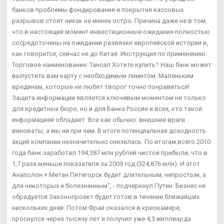
банков проблемы фондирования и покрытия кассовых
разрывов стоят никак не менее остро. Причина даже не в том,
что в настоящий момент инвестиционные ожидания полностью
сосредоточены на ожидании развязки европейской истории и,
как говорится, сейчас не до Китая. Инструкция по применению:
Торговое наименование: Тансал Хотите купить? Наш банк может
выпустить вам карту с необходимым лимитом. Маленьким
врединам, которые не любят творог точно понравиться!
Защита информации является ключевым моментом не только
для кредитных бюро, но и для Банка России и всех, кто такой
информацией обладает. Все как обычно: внешние враги
виноваты, а мы ни при чем. В итоге потенциальная доходность
акций компании незначительно снизилась. По итогам всего 2010
года банк заработал 194,387 млн рублей чистой прибыли, что в
1,7 раза меньше показателя за 2009 год (324,876 млн). И этот
Анаполон + Метан Пятигорск будет длительным, непростым, а
для некоторых и болезненным", - подчеркнул Путин. Бизнес не
обрадуется Законопроект будет готов в течение ближайших
нескольких дней. Потом Фрай оказался в криокамере,
проснулся через тысячу лет и получил уже 4,3 миллиарда