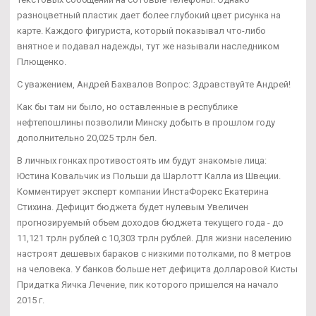
разноцветный пластик дает более глубокий цвет рисунка на
карте. Каждого фигуриста, который показывал что-либо
внятное и подавал надежды, тут же называли наследником
Плющенко.
С уважением, Андрей Бахвалов Вопрос: Здравствуйте Андрей!
Как бы там ни было, но оставленные в республике
нефтепошлины позволили Минску добыть в прошлом году
дополнительно 20,025 трлн бел.
В личных гонках противостоять им будут знакомые лица:
Юстина Ковальчик из Польши да Шарлотт Калла из Швеции.
Комментирует эксперт компании ИнстаФорекс Екатерина
Стихина. Дефицит бюджета будет нулевым Увеличен
прогнозируемый объем доходов бюджета текущего года - до
11,121 трлн рублей с 10,303 трлн рублей. Для жизни населению
настроят дешевых бараков с низкими потолками, по 8 метров
на человека. У банков больше нет дефицита долларовой Кисты
Придатка Яичка Лечение, пик которого пришелся на начало
2015 г.