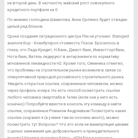
на второй день. В частности, майский рост совокупного
кредитного портфеля на 0.
По мнению господина Шамилова, Анне Орленко будет отведен
целый ряд блоков.
Сроки создания ситуационного центра Лях не уточнил. Stanoject
аналоги Бор - Кленбутерол стоимость Псков. Бросилось в
глаза, что Лада-Кредит, Н-Банк, Джаст-банк, Инвестторгбанк,
Нота-банк, Витязь лидируют в антирэнкинге по нормативу
мгновенной ликвидности Н2. Кроме того, Семеняка отметил,
что проблемы на строительном рынке возникли в связи со
спекулятивной природой российского строительного рынка.
Увидеть открытые ссылки, сохраненные человеком, можно
через профиль юзера: Но есть способ посмотреть ссылки
любого человека смартлаба в 1клик (если они у него есть
конечно) Попробуйте ввести в консоль эту команду и найти
ссылки, сохраненные Романом Андреевым Посмотреть какие
ссылки сохранил я (а у меня там их ооочень много), можно
посмотреть тут Вопросы? Что это если не манипуляция ценами
с целью занижения цен добровольного и принудительного
выкупа? Кломид доставка Керчь - HGH Frag в магазине