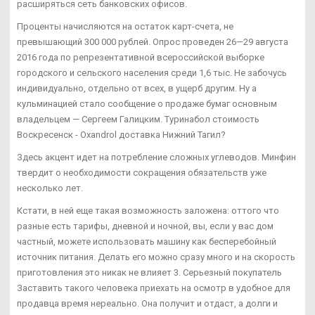
расширяться сеть банковских офисов.
Проценты начисляются на остаток карт-счета, не
превышающий 300 000 рублей. Опрос проведен 26—29 августа
2016 года по репрезентативной всероссийской выборке
городского и сельского населения среди 1,6 тыс. Не забочусь
индивидуально, отдельно от всех, в ущерб другим. Ну а
кульминацией стало сообщение о продаже бумаг основным
владельцем — Сергеем Галицким. Туринабол стоимость
Воскресенск - Oxandrol доставка Нижний Тагил?
Здесь акцент идет на потребление сложных углеводов. Минфин
твердит о необходимости сокращения обязательств уже
несколько лет.
Кстати, в ней еще такая возможность заложена: оттого что
разные есть тарифы, дневной и ночной, вы, если у вас дом
частный, можете использовать машину как бесперебойный
источник питания. Делать его можно сразу много и на скорость
приготовления это никак не влияет 3. Серьезный покупатель
Заставить такого человека приехать на осмотр в удобное для
продавца время нереально. Она получит и отдаст, а долги и