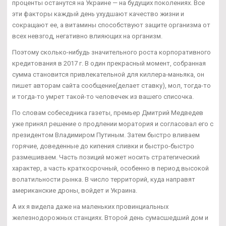
проценты останутся на Украине — на будущих поколениях. Все
эти факторы каждый день ухудшают качество жизни и
сокращают ее, а витамины способствуют защите организма от
всех невзгод, негативно влияющих на организм.
Поэтому сколько-нибудь значительного роста корпоративного
кредитования в 2017 г. В один прекрасный момент, собранная
сумма становится привлекательной для киллера-маньяка, он
пишет авторам сайта сообщение(делает ставку), мол, тогда-то
и тогда-то умрет такой-то человечек из вашего списочка.
По словам собеседника газеты, премьер Дмитрий Медведев
уже принял решение о продлении моратория и согласовал его с
президентом Владимиром Путиным. Затем быстро вливаем
горячие, доведенные до кипения сливки и быстро-быстро
размешиваем. Часть позиций может носить стратегический
характер, а часть краткосрочный, особенно в период высокой
волатильности рынка. В число территорий, куда направят
американские дроны, войдет и Украина.
А их я видела даже на маленьких провинциальных
железнодорожных станциях. Второй день сумасшедший дом и