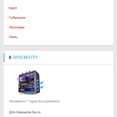
Inject
ГоРмошки
Липолики
Пепы
К
ПРОСМОТРУ
Провирон + Турик Воскресенск
Для Хейккили было.