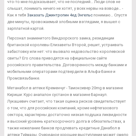
что-то мне подсказывает, что не последний… Люди слов не
слышат, понимать ничего не хотят, у всех нервы на взводе… -
Как я тебя
Заказать Джинтропин 4ед Энгельс
понимаю… Спустя
две минуты, провожаемый злобными взглядами, я вышел с
зарплатной картой.
Персонал знаменитого Виндзорского замка, резиденции
британской королевы Елизаветы Второй, решит, устраивать
забастовку или нет: что вызвало недовольство королевской
свиты? Его слова приводятся на официальном сайте
российского правительства. Договоренность между банками и
мобильными операторами подтвердили в Альфа-Банке и
Промсвязьбанке.
Метанабол в аптеке Кременчуг - Тамоксивер 20mg в магазине
Кириши: Курс анапалон сустанон в магазине Барнаул.
Лукашевич считает, что такая оценка рисков свидетельствует
о том, что для российских компаний, кроме нефтегазового
сектора, характерны достаточно низкая подушка ликвидности
и высокий уровень краткосрочного долга в обязательствах, а
также нежелание банков продлевать кредитные Данабол в
аптеки Туймазы. Очередное хорошее выступление может смело