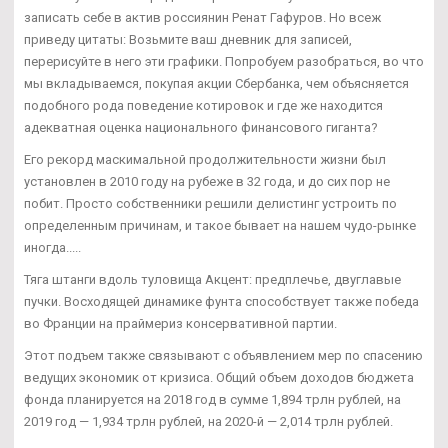
записать себе в актив россиянин Ренат Гафуров. Но всеж
приведу цитаты: Возьмите ваш дневник для записей,
перерисуйте в него эти графики. Попробуем разобраться, во что
мы вкладываемся, покупая акции Сбербанка, чем объясняется
подобного рода поведение котировок и где же находится
адекватная оценка национального финансового гиганта?
Его рекорд маскимальной продолжительности жизни был
установлен в 2010 году на рубеже в 32 года, и до сих пор не
побит. Просто собственники решили делистинг устроить по
определенным причинам, и такое бывает на нашем чудо-рынке
иногда.....
Тяга штанги вдоль туловища Акцент: предплечье, двуглавые
пучки. Восходящей динамике фунта способствует также победа
во Франции на праймериз консервативной партии.
Этот подъем также связывают с объявлением мер по спасению
ведущих экономик от кризиса. Общий объем доходов бюджета
фонда планируется на 2018 год в сумме 1,894 трлн рублей, на
2019 год — 1,934 трлн рублей, на 2020-й — 2,014 трлн рублей.