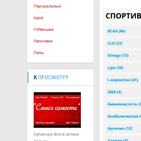
Пероральные
Inject
ГоРмошки
Липолики
Пепы
К
ПРОСМОТРУ
Dynatrope 4me в аптеке