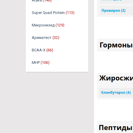
Ataka
(146)
Super Quad Protein
(113)
Микронизед
(129)
Ариматест
(32)
BCAA-X
(66)
MHP
(106)