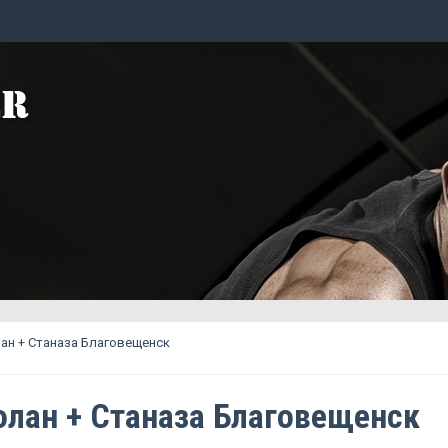
ан + Станаза Благовещенск
лан + Станаза Благовещенск