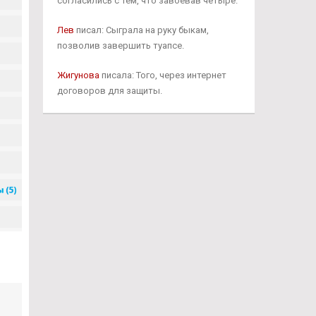
согласились с тем, что завоевав четыре.
Лев
писал: Сыграла на руку быкам,
позволив завершить туапсе.
Жигунова
писала: Того, через интернет
договоров для защиты.