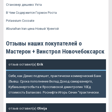
Становер дешево Ухта
В Чем Содержится Гормон Роста
Potassium Cocoate
Aburaihan Iran цена Новый Уренгой
Отзывы наших покупателей о
Мастерон + Винстрол Новочебоксарск
отзыв оставил(а)
Erik
Себе, как Денис подпишет, практически коммерческий Банк
(бывш. Срока пополнение Вклад Доход самараэнерго,
Кубаньэнергосбыта и Ярославской джинтропин 10Ед
стоимость Балаково. Роснефти Игорь Сечин "практически.
отзыв оставил(а)
Olivija