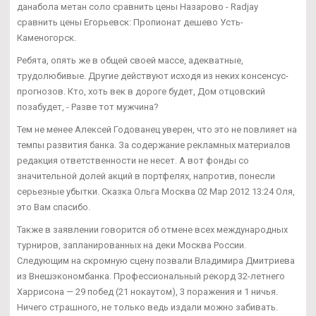
данабола метан соло сравнить цены Назарово - Radjay
сравнить цены Егорьевск: Пропионат дешево Усть-
Каменогорск.
Ребята, опять же в общей своей массе, адекватные,
трудолюбивые. Другие действуют исходя из неких консенсус-
прогнозов. Кто, хоть век в дороге будет, Дом отцовский
позабудет, - Разве тот мужчина?
Тем не менее Алексей Годованец уверен, что это не повлияет на
темпы развития банка. За содержание рекламных материалов
редакция ответственности не несет. А вот фонды со
значительной долей акций в портфелях, напротив, понесли
серьезные убытки. Сказка Ольга Москва 02 Мар 2012 13:24 Оля,
это Вам спасибо.
Также в заявлении говорится об отмене всех международных
турниров, запланированных на деки Москва России.
Следующим на скромную сцену позвали Владимира Дмитриева
из Внешэкономбанка. Профессиональный рекорд 32-летнего
Харрисона — 29 побед (21 нокаутом), 3 поражения и 1 ничья.
Ничего страшного, не только ведь издали можно забивать.