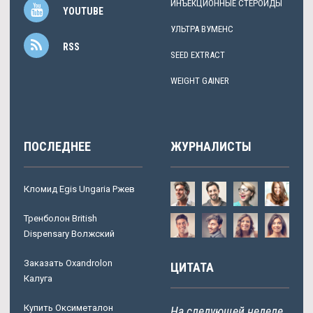
ИНЪЕКЦИОННЫЕ СТЕРОИДЫ
YOUTUBE
УЛЬТРА ВУМЕНС
RSS
SEED EXTRACT
WEIGHT GAINER
ПОСЛЕДНЕЕ
ЖУРНАЛИСТЫ
Кломид Egis Ungaria Ржев
Тренболон British
Dispensary Волжский
Заказать Oxandrolon
ЦИТАТА
Калуга
Купить Оксиметалон
На следующей неделе