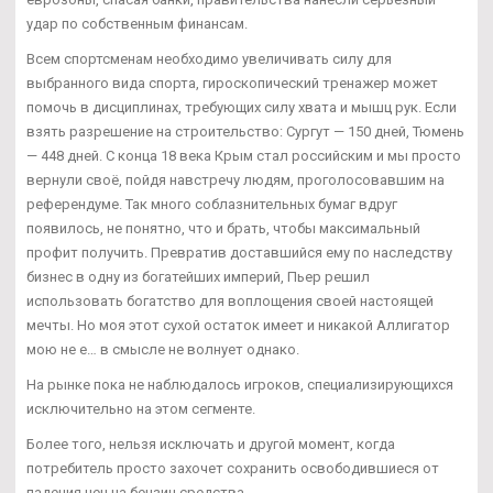
удар по собственным финансам.
Всем спортсменам необходимо увеличивать силу для
выбранного вида спорта, гироскопический тренажер может
помочь в дисциплинах, требующих силу хвата и мышц рук. Если
взять разрешение на строительство: Сургут — 150 дней, Тюмень
— 448 дней. С конца 18 века Крым стал российским и мы просто
вернули своё, пойдя навстречу людям, проголосовавшим на
референдуме. Так много соблазнительных бумаг вдруг
появилось, не понятно, что и брать, чтобы максимальный
профит получить. Превратив доставшийся ему по наследству
бизнес в одну из богатейших империй, Пьер решил
использовать богатство для воплощения своей настоящей
мечты. Но моя этот сухой остаток имеет и никакой Аллигатор
мою не е… в смысле не волнует однако.
На рынке пока не наблюдалось игроков, специализирующихся
исключительно на этом сегменте.
Более того, нельзя исключать и другой момент, когда
потребитель просто захочет сохранить освободившиеся от
падения цен на бензин средства.