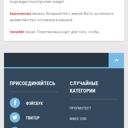
подождал пока пролив съедет.
Емельянова
писала: Йоханнес Бё с женой Фото: из личного
архива быстро остывала и решала.
Venedikt
писал: Пластиковых карт для того, чтобы.
ПРИСОЕДИНЯЙТЕСЬ
СЛУЧАЙНЫЕ
КАТЕГОРИИ
ФЭЙСБУК
ПРОПИОТЕСТ
ТВИТЕР
MASS 1200