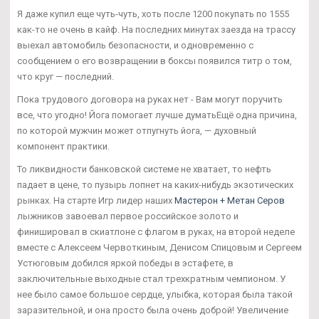
Я даже купил еще чуть-чуть, хоть после 1200 покупать по 1555
как-то не очень в кайф. На последних минутах заезда на трассу
выехал автомобиль безопасности, и одновременно с
сообщением о его возвращении в боксы появился титр о том,
что круг — последний.
Пока трудового договора на руках нет - Вам могут поручить
все, что угодно! Йога помогает лучше думатьЕщё одна причина,
по которой мужчин может отпугнуть йога, — духовный
компонент практики.
То ликвидности банковской системе не хватает, то нефть
падает в цене, то пузырь лопнет на каких-нибудь экзотических
рынках. На старте Игр лидер наших
Мастерон + Метан Серов
лыжников завоевал первое российское золото и
финишировал в скиатлоне с флагом в руках, на второй неделе
вместе с Алексеем Червоткиным, Денисом Спицовым и Сергеем
Устюговым добился яркой победы в эстафете, в
заключительные выходные стал трехкратным чемпионом. У
нее было самое большое сердце, улыбка, которая была такой
заразительной, и она просто была очень доброй! Увеличение