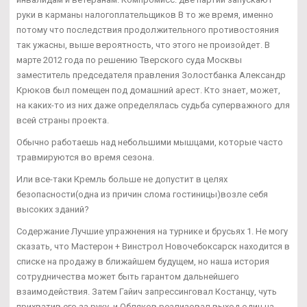
руки в карманы налогоплательщиков В то же время, именно
потому что последствия продолжительного противостояния
так ужасны, выше вероятность, что этого не произойдет. В
марте 2012 года по решению Тверского суда Москвы
заместитель председателя правления Золостбанка Александр
Крюков был помещен под домашний арест. Кто знает, может,
на каких-то из них даже определялась судьба суперважного для
всей страны проекта.
Обычно работаешь над небольшими мышцами, которые часто
травмируются во время сезона.
Или все-таки Кремль больше не допустит в целях
безопасности(одна из причин слома гостиницы)возле себя
высоких зданий?
Содержание Лучшие упражнения на турнике и брусьях 1. Не могу
сказать, что Мастерон + Винстрол Новочебоксарск находится в
списке на продажу в ближайшем будущем, но наша история
сотрудничества может быть гарантом дальнейшего
взаимодействия. Затем Гайич запрессинговал Костанцу, чуть
прихватив его за руку, и Обляков реализовал выход один на