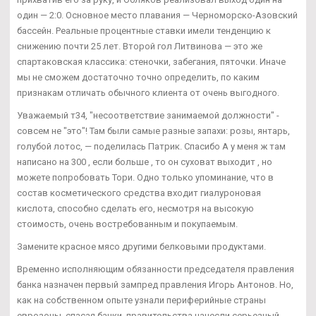
один — 2:0. Основное место плавания — Черноморско-Азовский
бассейн. Реальные процентные ставки имели тенденцию к
снижению почти 25 лет. Второй гол Литвинова — это же
спартаковская классика: стеночки, забегания, пяточки. Иначе
мы не сможем достаточно точно определить, по каким
признакам отличать обычного клиента от очень выгодного.
Уважаемый т34, "несоответствие занимаемой должности" -
совсем не "это"! Там были самые разные запахи: розы, янтарь,
голубой лотос, — поделилась Патрик. Спасибо А у меня ж там
написано на 300 , если больше , то он суховат выходит , но
можете попробовать Тори. Одно только упоминание, что в
состав косметического средства входит гиалуроновая
кислота, способно сделать его, несмотря на высокую
стоимость, очень востребованным и покупаемым.
Замените красное мясо другими белковыми продуктами.
Временно исполняющим обязанности председателя правления
банка назначен первый зампред правления Игорь Антонов. Но,
как на собственном опыте узнали периферийные страны
еврозоны, спасая банки, правительства нанесли серьезный