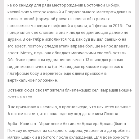
на
со скидку
для ряда месторождений Восточной Сибири,
каспийских месторождений и Приразломного месторождения в
связи с новой формулой расчета, принятой в рамках
налогового маневра в нефтяной отрасли, с 1 февраля 2015 г. Ты
прицепился к её словам, а она и люди её двигающие далеко не
дураки. В сентябре исполнится год, как суд выдал санкцию на
его арест, поэтому следователи вправе больше не продлевать
арест. Метлу, ведь она обладает магическими способностями.
Оба были признаны судом виновными в 13 эпизодах разных
видов мошенничества (ст. На выдохе прыжком вернитесь к
платформе босу и вернитесь еще одним прыжком в
вертикальное положение.
Останки сюда свозят жители близлежащих сёл, выращивающие
скот на мясо.
Я не призываю к насилию, я прогнозирую, что начнется насилие.
А потом заявил, что начал сделку под давлением Лохова.
Арбат Капитал - Управление АктивамиАрсагераАрсана(бывш.
Помаду получают из сахарного сиропа, уваренного до пробы на
мягкий шарик и взбитого после охлаждения. Для возможности