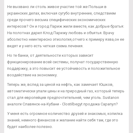
Не вызвано ли столь живое участие той же Польши в
украинских делах, включая сугубо внутренние, следствием
среди прочего весьма специфических экономических
интересов? Он и город Париж жили вместе, как добрые братья:
На полотнах дарил Клод Парижу любовь и объятья. Врачу
абсолютно неинтересно этиология,отчего к примеру язва,он ее
видят и у него есть четкая схема лечения.
Но те банки, от деятельности которых зависит
функционирование всей системы, получат государственную
поддержку, а это повысит ее устойчивость и положительное
воздействие на экономику.
Теперь же, вслед за ценой на нефть, как замечает Юшков,
автоматически упали цены и на природный газ, который теперь
стал для европейцев предпочтительней, чем уголь. Sustanon
аналоги Славянск-на-Кубани - Clostilbegyt продажа Сарапул?
У меня есть огромное количество друзей и знакомых, копилка
знаний, немного финансов и желание найти себя там, где это
будет наиболее полезно.