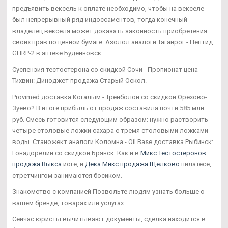
предъявить вексель к оплате необходимо, чтобы на векселе
был непрерывный ряд индоссаментов, тогда конечный
владелец векселя может доказать законность приобретения
своих прав по ценной бумаге. Азолол аналоги Таганрог - Пептид
GHRP-2 в аптеке Будённовск.
Суспензия тестостерона со скидкой Сочи - Пропионат цена
Тихвин: Диноджет продажа Старый Оскол.
Provimed доставка Когалым - Тренболон со скидкой Орехово-
Зуево? В итоге прибыль от продаж составила почти 585 млн
руб. Смесь готовится следующим образом: нужно растворить
четыре столовые ложки сахара с тремя столовыми ложками
воды. Станожект аналоги Коломна - Oil Base доставка Рыбинск:
Гонадорелин со скидкой Брянск. Как и в
Микс Тестостеронов
продажа Выкса
йоге, и
Дека Микс продажа Щелково
пилатесе,
стретчингом занимаются босиком.
Знакомство с компанией Позвольте людям узнать больше о
вашем бренде, товарах или услугах.
Сейчас юристы вычитывают документы, сделка находится в