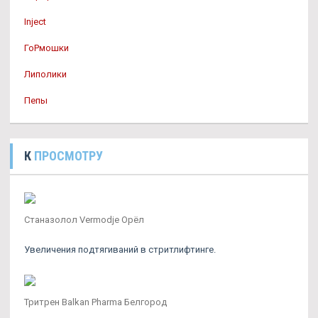
Inject
ГоРмошки
Липолики
Пепы
К
ПРОСМОТРУ
Станазолол Vermodje Орёл
Увеличения подтягиваний в стритлифтинге.
Тритрен Balkan Pharma Белгород