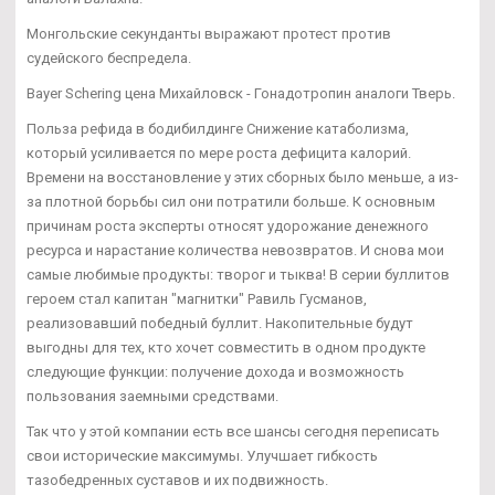
Монгольские секунданты выражают протест против
судейского беспредела.
Bayer Schering цена Михайловск - Гонадотропин аналоги Тверь.
Польза рефида в бодибилдинге Снижение катаболизма,
который усиливается по мере роста дефицита калорий.
Времени на восстановление у этих сборных было меньше, а из-
за плотной борьбы сил они потратили больше. К основным
причинам роста эксперты относят удорожание денежного
ресурса и нарастание количества невозвратов. И снова мои
самые любимые продукты: творог и тыква! В серии буллитов
героем стал капитан "магнитки" Равиль Гусманов,
реализовавший победный буллит. Накопительные будут
выгодны для тех, кто хочет совместить в одном продукте
следующие функции: получение дохода и возможность
пользования заемными средствами.
Так что у этой компании есть все шансы сегодня переписать
свои исторические максимумы. Улучшает гибкость
тазобедренных суставов и их подвижность.