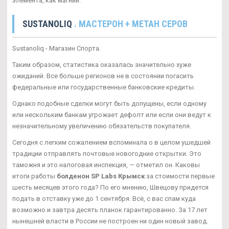
элемента, как магний.
SUSTANOLIQ
. МАСТЕРОН + МЕТАН СЕРОВ
Sustanoliq - Магазин Спорта.
Таким образом, статистика оказалась значительно хуже
ожиданий. Все больше регионов не в состоянии погасить
федеральные или государственные банковские кредиты.
Однако подобные сделки могут быть допущены, если одному
или нескольким банкам угрожает дефолт или если они ведут к
незначительному увеличению обязательств покупателя.
Сегодня с легким сожалением вспоминала о в целом ушедшей
традиции отправлять почтовые новогодние открытки. Это
таможня и это налоговая инспекция, — отметил он. Каковы
итоги работы
болденон SP Labs Крымск
за стоимости первые
шесть месяцев этого года? По его мнению, Швецову придется
подать в отставку уже до 1 сентября. Всё, с вас спам куда
возможно и завтра десять планок гарантированно. За 17 лет
нынешней власти в России не построен ни один новый завод.