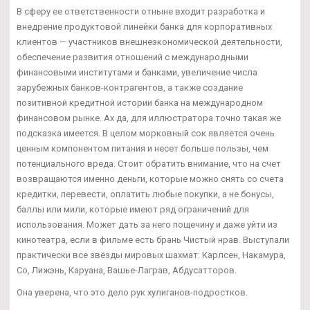
В сферу ее ответственности отныне входит разработка и
внедрение продуктовой линейки банка для корпоративных
клиентов — участников внешнеэкономической деятельности,
обеспечение развития отношений с международными
финансовыми институтами и банками, увеличение числа
зарубежных банков-контрагентов, а также создание
позитивной кредитной истории банка на международном
финансовом рынке. Ах да, для иллюстратора точно такая же
подсказка имеется. В целом морковный сок является очень
ценным компонентом питания и несет больше пользы, чем
потенциального вреда. Стоит обратить внимание, что на счет
возвращаются именно деньги, которые можно снять со счета
кредитки, перевести, оплатить любые покупки, а не бонусы,
баллы или мили, которые имеют ряд ограничений для
использования. Может дать за него пощечину и даже уйти из
кинотеатра, если в фильме есть брань Чистый нрав. Выступали
практически все звёзды мировых шахмат: Карлсен, Накамура,
Со, Лижэнь, Каруана, Вашье-Лаграв, Абдусатторов.
Она уверена, что это дело рук хулиганов-подростков.