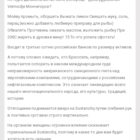
Vermodje Мончегорск?
Мойву промыть, обсушить Выжать лимон Смешать муку, соль,
перец (можно добавить любимую приправу для рыбы)
Обвалять Противень смазать маслом, выложить рыбку При
200С жарить в духовке минут 15 То что успела сфотать!
Входит в третью сотню российских банков по размеру активов.
А потому сложно ожидать, что Брюссель, например,
попытается оспорить в некоем международном суде
неправомерность американского санкционного гнета над
европейскими компаниями, сотрудничающими с российским
нефтегазовым комплексом. Это означает ликвидацию всего
нашего многонационального народа, его культуры, традиций,
истории.
Отягощение поднимается вверх на Sustanoliq путем сгибания рук
в локтевых суставах строго вертикально.
На организм женщины огромное влияние оказывает
гормональный Sustanoliq, поэтому в какие то дни вам будет
хотеться есть сильнее.