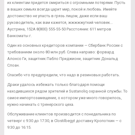
их клиентам придется смириться с огромными потерями. Пусть
в ваших семьях всегда царит мир, покой и любовь. Имейте
достоинство не упасть в грязь лицом, даже если ваш
руководитель, как вам кажется, жжжжжуткий человек...
Аустрина, 152А 8(800) 555-55-50 Расстояние: 611 метров
Банкоматы г.
Один из основных кредиторов компании — Сбербанк России с
требованием около 80 млн руб. Слева направо: форвард
Алонсо Ги, защитник Пабло Приджиони, защитник Дональд
Слоан.
Спасибо что предупредили, что надо в резиновых работать.
Драки удалось избежать только благодаря помощи
находившихся рядом зрителей и Sustanoliq охранной службы. То
самое импортозамещение, о котором уже много говорилось,
нужно начинать с тренерского цеха.
Обслуживание клиентов производится с понедельника по
четверг с 9:30 до 17:30, в Clostilbegyt доставку Кропоткин — с
9:30 до 16:15.