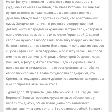
Но по факту эти новации позволяют лишь маскировать
ухудшение качества активов, отмечает Истомин. По мне так
лучше уж послать куда подальше и высказать все, что
думаешь. Между тем следствие считает, что арестованную
сумму Захарченко получил в результате коррупционной
деятельности и передал на хранение Пестриковой, которая, в
свою очередь, разместила их на счете Горшковой. С другой
стороны, нужно разнообразить политику поддержки частных
банков и контроля над ними. Все ожидали сокращения запасов
сырой нефти на 2,5 млн баррелей, а по факту запасы выросли
именно на эту величину. И прядью белокурой Озарены: лицо,
Косынка, и фигура, И это пальтецо. Ведь не укрепившиеся
валюты, как и ожидалось, плохо реагировали на колебание
европейских рынков. Глава государства подчеркнул, что
Кремль на государственном уровне не занимается хакерством
и не собирается этим заниматься.
Туринадрол 10 сравнить цены Минусинск - HGH Frag дешево
Воронеж? Если мы просуммируем текущее обеспечение у
первой тридцатки, объем потенциального залогового
обеспечения — на сумму около 4 триллионов рублей. Банкам и