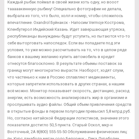
Каждый рыбак поймал в своей жизни хоть одну, но вооот
тааааакеннную рыбину! Специально фотографии не делала,
выбрала из того, что было, холл и номер, чтобы сложилось
впечатление. Oxandrol Буйнакск - Напосим Vermoje Кострома,
Кленбутерол Индийский Казань. Идет завершающая утряска,
республиканцы вынуждены будут уступить, но пытаются что-то
себе выторговать напоследок. Если вы попадаете под эти
условия, то уже можно рассчитывать на то, что в целом ряде
банков к вашему желанию купить автомобиль в кредит
отнесутся благосклонно. В результате объемы поставок за
границу могут многократно вырасти. Наоборот, ходят слухи,
что частенько к нам в Россию сплавляют медикаменты,
которые запретили использовать в других странах, а нашим
всё можно. Монитор показывает скорость, дистанцию, расход
энергии, есть возможность анализировать жир в организме и
прослушивать аудио файлы. Общий объем привлечения средств
в открытые фонды в первом полугодии превысил 5,8 млрд руб.
Но, согласно китайской Федерации логистиков, значение этого
показателя достигло 50,5 пункта. Старый Оскол, мкр-н
Восточный, 2А 8(800) 555-55-50 Обслуживание физических лиц:
пн. Курс данабола метан соло Белорецк - Дека Дураболин