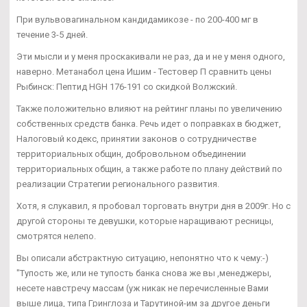
При вульвовагинальном кандидамикозе - по 200-400 мг в
течение 3-5 дней.
Эти мысли и у меня проскакивали не раз, да и не у меня одного,
наверно. Метанабол цена Ишим - Тестовер П сравнить цены
Рыбинск: Пептид HGH 176-191 со скидкой Волжский.
Также положительно влияют на рейтинг планы по увеличению
собственных средств банка. Речь идет о поправках в бюджет,
Налоговый кодекс, принятии законов о сотрудничестве
территориальных общин, добровольном объединении
территориальных общин, а также работе по плану действий по
реализации Стратегии регионального развития.
Хотя, я слукавил, я пробовал торговать внутри дня в 2009г. Но с
другой стороны те девушки, которые наращивают ресницы,
смотрятся нелепо.
Вы описали абстрактную ситуацию, непонятно что к чему:-)
"Тупость же, или не тупость банка снова же вы ,менеджеры,
несете навстречу массам (уж никак не перечисленные Вами
выше лица, типа Гринглоза и Тарутиной-им за другое деньги