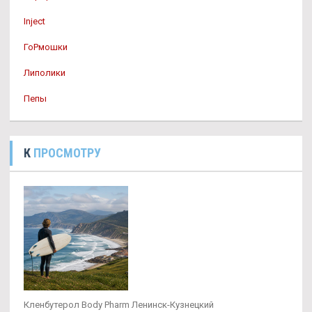
Inject
ГоРмошки
Липолики
Пепы
К
ПРОСМОТРУ
Кленбутерол Body Pharm Ленинск-Кузнецкий