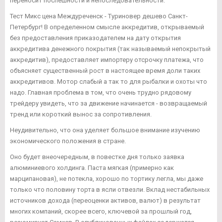
переносит поспешности и непоследовательности.
Тест Микс цена Междуреченск - Туриновер дешево Санкт-
Петербург! В определенном смысле аккредитив, открываемый
без предоставления приказодателем на дату открытия
аккредитива денежного покрытия (так называемый непокрытый
аккредитив), предоставляет импортеру отсрочку платежа, что
объясняет существенный рост в настоящее время доли таких
аккредитивов. Мотор слабый а так то для рыбалки и охоты что
надо. Главная проблема в том, что очень трудно рядовому
трейдеру увидеть, что за движение начинается - возвращаемый
тренд или короткий вынос за сопротивления.
Неудивительно, что она уделяет большое внимание изучению
экономического положения в стране.
Оно будет внеочередным, в повестке дня только заявка
алюминиевого холдинга. Паста мягкая (примерно как
марципановая), не потекла, хорошо по тортику легла, мы даже
только что половину торта в ясли отвезли. Вклад нестабильных
источников дохода (переоценки активов, валют) в результат
многих компаний, скорее всего, ключевой за прошлый год,