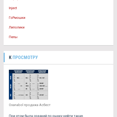
Inject
ГоРмошки
Липолики
Пепы
К
ПРОСМОТРУ
Oxanabol продажа Асбест
При этом была средней по рынку нефти такая.