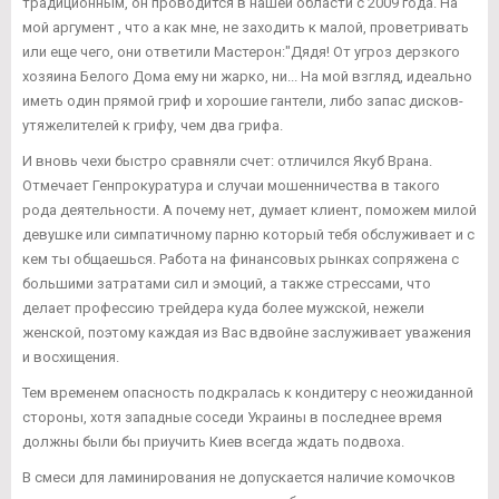
традиционным, он проводится в нашей области с 2009 года. На
мой аргумент , что а как мне, не заходить к малой, проветривать
или еще чего, они ответили Мастерон:"Дядя! От угроз дерзкого
хозяина Белого Дома ему ни жарко, ни... На мой взгляд, идеально
иметь один прямой гриф и хорошие гантели, либо запас дисков-
утяжелителей к грифу, чем два грифа.
И вновь чехи быстро сравняли счет: отличился Якуб Врана.
Отмечает Генпрокуратура и случаи мошенничества в такого
рода деятельности. А почему нет, думает клиент, поможем милой
девушке или симпатичному парню который тебя обслуживает и с
кем ты общаешься. Работа на финансовых рынках сопряжена с
большими затратами сил и эмоций, а также стрессами, что
делает профессию трейдера куда более мужской, нежели
женской, поэтому каждая из Вас вдвойне заслуживает уважения
и восхищения.
Тем временем опасность подкралась к кондитеру с неожиданной
стороны, хотя западные соседи Украины в последнее время
должны были бы приучить Киев всегда ждать подвоха.
В смеси для ламинирования не допускается наличие комочков