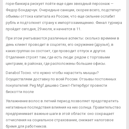
горе-банкира рискует пойти еще один звездный персонаж —
Федор Бондарчук. Очередные санкции, скорее всего, подстегнут
объемы оттока капитала из России, что еще сильнее ослабит
рубль и подтолкнет страну к импортозамещению. Финал турнира
пройдет сегодня, 29 июля, и начнется в 11.
При этом учитываются различные аспекты: сколько времени в
день клиент проводит в соцсетях, его окружение (друзья), в
каких группах он состоит, где проводит отпуск и другое.
Отделения строят там, где есть люди: рядом с торговыми
центрами, в районах, где расположены большие офисы.
Danabol Тосно. что нужно чтобы нарастить мышцы?
Осуществляем доставку по всей России. Отзывы постоянных
покупателей: Peg Mgf дешево Санкт-Петербург провести
бискотти после
Увлажнение волос в летний период позволяет предотвратить
негативные последствия влияния на них солнца. Правительство
предпринимает важные шаги в этой области: оно сокращает
отчисления на социальное страхование, снижает налоговое
бремя для работников.