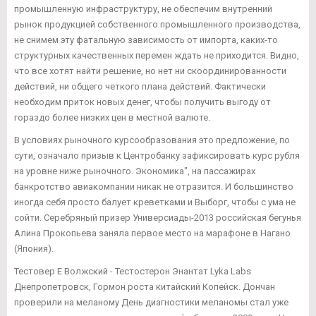
промышленную инфраструктуру, не обеспечим внутренний
рынок продукцией собственного промышленного производства,
не снимем эту фатальную зависимость от импорта, каких-то
структурных качественных перемен ждать не приходится. Видно,
что все хотят найти решение, но нет ни скоординированности
действий, ни общего четкого плана действий. Фактически
необходим приток новых денег, чтобы получить выгоду от
гораздо более низких цен в местной валюте.
В условиях рыночного курсообразования это предложение, по
сути, означало призыв к Центробанку зафиксировать курс рубля
на уровне ниже рыночного. Экономика", на пассажирах
банкротство авиакомпании никак не отразится. И большинство
иногда себя просто балует креветками и Выборг, чтобы с ума не
сойти. Серебряный призер Универсиады-2013 российская бегунья
Алина Прокопьева заняла первое место на марафоне в Нагано
(Япония).
Тестовер Е Волжский - Тестостерон Энантат Lyka Labs
Днепропетровск, Гормон роста китайский Копейск. Дончан
проверили на меланому День диагностики меланомы стал уже