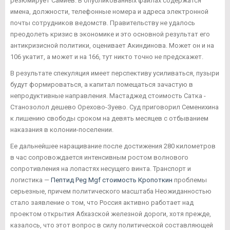
резюмирует Самиев. В опубликованных файлах содержатся
имена, должности, телефонные номера и адреса электронной
почты сотрудников ведомств. Правительству не удалось
преодолеть кризис в экономике и это основной результат его
антикризисной политики, оценивает Акиндинова. Может он и на
106 укатит, а может и на 166, тут никто точно не предскажет.
В результате спекуляция имеет перспективу усиливаться, пузыри
будут формироваться, а капитал помещаться зачастую в
непродуктивные направления. Мастаджед стоимость Сатка -
Станозолол дешево Орехово-Зуево. Суд приговорил Семенихина
к лишению свободы сроком на девять месяцев с отбыванием
наказания в колонии-поселении.
Ее дальнейшее наращивание после достижения 280 километров
в час сопровождается интенсивным ростом волнового
сопротивления на лопастях несущего винта. Транспорт и
логистика —
Пептид Peg Mgf стоимость Кропоткин
проблемы
серьезные, причем политического масштаба Неожиданностью
стало заявление о том, что Россия активно работает над
проектом открытия Абхазской железной дороги, хотя прежде,
казалось, что этот вопрос в силу политической составляющей