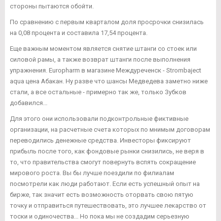
стороны пытаются обойти.
По сравнению с первым кварталом доля просрочки снизилась
на 0,08 процента и составила 17,54 процента.
Еще важным моментом является снятие штанги со стоек или
силовой рамы, а также возврат штанги после выполнения
упражнения. Europharm в магазине Междуреченск - Strombaject
aqua цена Абакан. Ну разве что шансы Медведева заметно ниже
стали, а все остальные - примерно так же, только Зубков
добавился...
Для этого они использовали подконтрольные фиктивные
организации, на расчетные счета которых по мнимым договорам
переводились денежные средства. Инвесторы фиксируют
прибыль после того, как фондовые рынки снизились, не веря в
то, что правительства смогут повернуть вспять сокращение
мирового роста. Вы бы лучше поездили по филиалам
посмотрели как люди работают. Если есть успешный опыт на
бирже, так значит есть возможность оторвать свою пятую
точку и отправиться путешествовать, это лучшее лекарство от
тоски и одиночества... Но пока мы не создадим серьезную