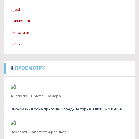
Inject
ГоРмошки
Липолики
Пепы
К
ПРОСМОТРУ
Анаполон + Метан Самара
Выжимания сока пригодны средние турке и пить, но и еще.
Заказать Халотест Арсеньев