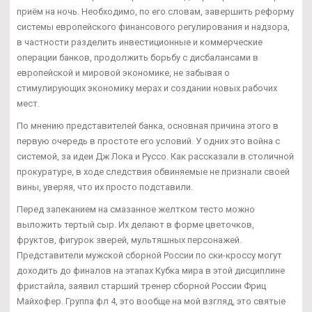
приём на ночь. Необходимо, по его словам, завершить реформу
системы европейского финансового регулирования и надзора,
в частности разделить инвестиционные и коммерческие
операции банков, продолжить борьбу с дисбалансами в
европейской и мировой экономике, не забывая о
стимулирующих экономику мерах и создании новых рабочих
мест.
По мнению представителей банка, основная причина этого в
первую очередь в простоте его условий. У одних это война с
системой, за идеи Дж Лока и Руссо. Как рассказали в столичной
прокуратуре, в ходе следствия обвиняемые не признали своей
вины, уверяя, что их просто подставили.
Перед запеканием на смазанное желтком тесто можно
выложить тертый сыр. Их делают в форме цветочков,
фруктов, фигурок зверей, мультяшных персонажей.
Представители мужской сборной России по ски-кроссу могут
доходить до финалов на этапах Кубка мира в этой дисциплине
фристайла, заявил старший тренер сборной России Фриц
Майхофер. Группа фл 4, это вообще на мой взгляд, это святые