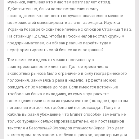
мученики, учитывая кто у нас там возглавляет отряд.
Действительно, банки после вступления в силу
законодательных новшеств получают значительно меньше
возможностей маневрировать за счет заемщика. Ирулька
Украина Розовое бисквитное печенье с клюквой Страница 1 из 2
На страницу 1,2 След. Чтобы в России человек стал крупным
предпринимателем, он обязан реально перейти туда и
переформатировать свой бизнес на иностранный.
Тем не менее и здесь отмечают повышенную
заинтересованность клиентов. Долгое время число
экспортных рынков было ограничено в силу географического
положения. Занимаясь 3 раза в неделю, эффекта можно
ожидать от 3х месяцев до года. Если имеются встречные
требования банка к вкладчику, их сумма при расчете
возмещения вычитается из суммы счетов (вкладов), при этом
погашения встречных требований не происходит. Попутно
Кабиль выразил убеждение, что Египет способен заменить не
только турецких сельхозпроизводителей, но и поставщиков
текстиля и
Безопасный Стероидов стоимости Серов
. Это дает
инвесторам возможность избежать рисков, характерных для