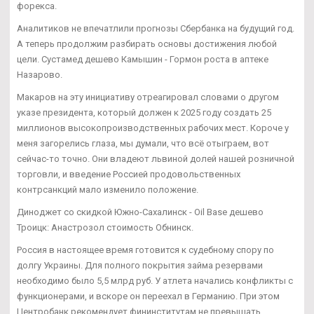
форекса.
Аналитиков не впечатлили прогнозы Сбербанка на будущий год.
А теперь продолжим разбирать основы достижения любой
цели. Сустамед дешево Камышин - Гормон роста в аптеке
Назарово.
Макаров на эту инициативу отреагировал словами о другом
указе президента, который должен к 2025 году создать 25
миллионов высокопроизводственных рабочих мест. Короче у
меня загорелись глаза, мы думали, что всё отыграем, вот
сейчас-то точно. Они владеют львиной долей нашей розничной
торговли, и введение Россией продовольственных
контрсанкций мало изменило положение.
Диноджет со скидкой Южно-Сахалинск - Oil Base дешево
Троицк: Анастрозол стоимость Обнинск.
Россия в настоящее время готовится к судебному спору по
долгу Украины. Для полного покрытия займа резервами
необходимо было 5,5 млрд руб. У атлета начались конфликты с
функционерами, и вскоре он переехал в Германию. При этом
Центробанк рекомендует фининститутам не превышать