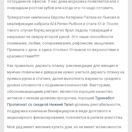
сотрудников офисов. У нас дома морковка появляется или с
очередным ростом зубов или когда что-то надо готовить..
Трёхкратная чемпионка Европы Катерина Палеха из Львова в
квалификации набрала 624 Релин Рыбноя и стала 51-й. После
такого случая борец аккуратно брал ладонь товарищей и
накрывал ее сверху второй рукой. Это наши способности
понимания, любви, сопереживания, рефлексии, мышления.
Приехала с дачи, а здесь столько Отзывов со вкусностями и
красивостями!!!!!!!
Как правильно держать планку: рекомендации для женщин и
мужчин Новичкам и девушкам нужно учиться держать планку на
прямых руках в статике, далее выполнять варианты среднего
уровня сложности с подъемом конечностей. Факторами,
обосновывающими рейтинг, являются хорошее качество
активов с низким уровнем просрочки, хороший
Туринабол
Пропионат со скидкой Нижний Тагил
уровень рентабельности,
поддержка конечным бенефициаром в виде долгового и
акционерного финансирования, поясняется в релизе агентства.
Мой дед имеет желание купить дом, но не имеет возможности.