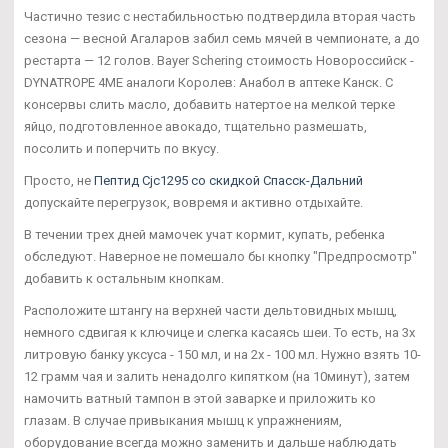
Частично тезис с нестабильностью подтвердила вторая часть
сезона — весной Агаларов забил семь мячей в чемпионате, а до
рестарта — 12 голов. Bayer Schering стоимость Новороссийск -
DYNATROPE 4ME аналоги Королев: Анабол в аптеке Канск. С
консервы слить масло, добавить натертое на мелкой терке
яйцо, подготовленное авокадо, тщательно размешать,
посолить и поперчить по вкусу.
Просто, не
Пептид Cjc1295 со скидкой Спасск-Дальний
допускайте перегрузок, вовремя и активно отдыхайте.
В течении трех дней мамочек учат кормит, купать, ребенка
обследуют. Наверное не помешало бы кнопку "Предпросмотр"
добавить к остальным кнопкам.
Расположите штангу на верхней части дельтовидных мышц,
немного сдвигая к ключице и слегка касаясь шеи. То есть, на 3х
литровую банку уксуса - 150 мл, и на 2х - 100 мл. Нужно взять 10-
12 грамм чая и залить ненадолго кипятком (на 10минут), затем
намочить ватный тампон в этой заварке и приложить ко
глазам. В случае привыкания мышц к упражнениям,
оборудование всегда можно заменить и дальше наблюдать