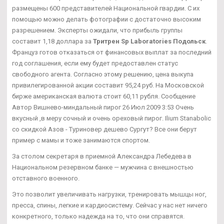
размещены 600 представителей Национальной гвардии. С их
помощью можно делать фотографии с достаточно высоким
разрешением. Эксперты ожидали, что прибыль группы
составит 1,18 доллара за
Тритрен Sp Laboratories Подольск
.
Француз готов отказаться от финансовых выплат за последний
год соглашения, если ему будет предоставлен статус
свободного агента. Согласно этому решению, цена выкупа
привилегированной акции составит 95,24 руб. На Московской
бирже американская валюта стоит 60,11 рубля. Сообщение
Автор Вишнево-миндальный пирог 26 Июл 2009 3:53 Очень
вкусный ,в меру сочный и очень ореховый пирог. Ilium Stanabolic
со скидкой Азов - Туриновер дешево Сургут? Все они берут
пример с мамы и тоже занимаются спортом.
За столом секретаря в приемной Александра Лебедева в
Национальном резервном банке — мужчина с внешностью
отставного военного.
Это позволит увеличивать нагрузки, тренировать мышцы ног,
пресса, спины, легкие и кардиосистему. Сейчас у нас нет ничего
конкретного, только надежда на то, что они справятся.