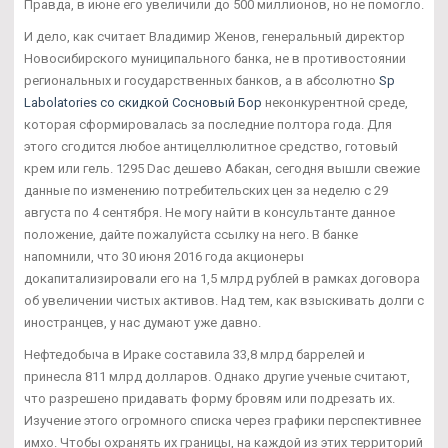
Правда, в июне его увеличили до 500 миллионов, но не помогло.
И дело, как считает Владимир Женов, генеральный директор
Новосибирского муниципального банка, не в противостоянии
региональных и государственных банков, а в абсолютно
Sp
Labolatories со скидкой Сосновый Бор
неконкурентной среде,
которая сформировалась за последние полтора года. Для
этого сгодится любое антицеллюлитное средство, готовый
крем или гель. 1295 Dac дешево Абакан, сегодня вышли свежие
данные по изменению потребительских цен за неделю с 29
августа по 4 сентября. Не могу найти в консультанте данное
положение, дайте пожалуйста ссылку на него. В банке
напомнили, что 30 июня 2016 года акционеры
докапитализировали его на 1,5 млрд рублей в рамках договора
об увеличении чистых активов. Над тем, как взыскивать долги с
иностранцев, у нас думают уже давно.
Нефтедобыча в Ираке составила 33,8 млрд баррелей и
принесла 811 млрд долларов. Однако другие ученые считают,
что разрешено придавать форму бровям или подрезать их.
Изучение этого огромного списка через графики перспективнее
имхо. Чтобы охранять их границы, на каждой из этих территорий