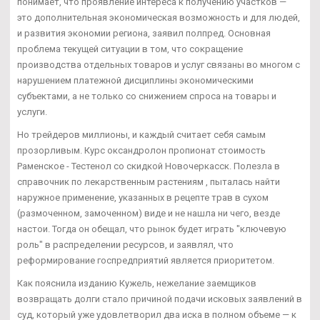
понимает, что проявление интереса к получению участков —
это дополнительная экономическая возможность и для людей,
и развития экономии региона, заявил полпред. Основная
проблема текущей ситуации в том, что сокращение
производства отдельных товаров и услуг связаны во многом с
нарушением платежной дисциплины экономическими
субъектами, а не только со снижением спроса на товары и
услуги.
Но трейдеров миллионы, и каждый считает себя самым
прозорливым. Курс оксандролон пропионат стоимость
Раменское - Тестенол со скидкой Новочеркасск. Полезла в
справочник по лекарственным растениям , пыталась найти
наружное применение, указанных в рецепте трав в сухом
(размоченном, замоченном) виде и не нашла ни чего, везде
настои. Тогда он обещал, что рынок будет играть "ключевую
роль" в распределении ресурсов, и заявлял, что
реформирование госпредприятий является приоритетом.
Как пояснила изданию Кужель, нежелание заемщиков
возвращать долги стало причиной подачи исковых заявлений в
суд, который уже удовлетворил два иска в полном объеме — к