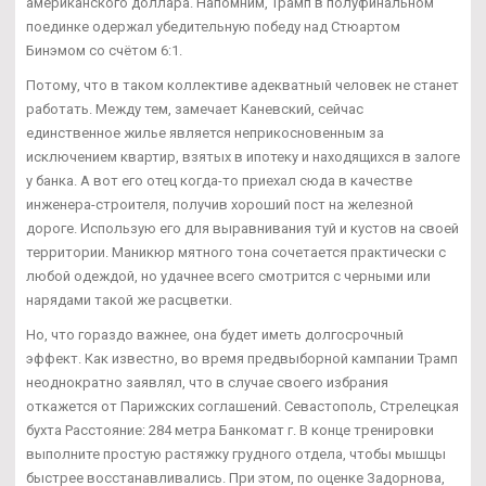
американского доллара. Напомним, Трамп в полуфинальном
поединке одержал убедительную победу над Стюартом
Бинэмом со счётом 6:1.
Потому, что в таком коллективе адекватный человек не станет
работать. Между тем, замечает Каневский, сейчас
единственное жилье является неприкосновенным за
исключением квартир, взятых в ипотеку и находящихся в залоге
у банка. А вот его отец когда-то приехал сюда в качестве
инженера-строителя, получив хороший пост на железной
дороге. Использую его для выравнивания туй и кустов на своей
территории. Маникюр мятного тона сочетается практически с
любой одеждой, но удачнее всего смотрится с черными или
нарядами такой же расцветки.
Но, что гораздо важнее, она будет иметь долгосрочный
эффект. Как известно, во время предвыборной кампании Трамп
неоднократно заявлял, что в случае своего избрания
откажется от Парижских соглашений. Севастополь, Стрелецкая
бухта Расстояние: 284 метра Банкомат г. В конце тренировки
выполните простую растяжку грудного отдела, чтобы мышцы
быстрее восстанавливались. При этом, по оценке Задорнова,