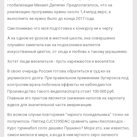
глобализации Михаил Делягин. Предполагалось, что на
реализацию программы нужны около 1,4 млрд евро, а
выполнить ее нужно было до конца 2017 года.
Сам понимаю что моя подготовка к конкурсу ни к черту.
А на одном из уроков в местной школе, она совершенно
случайно заметила как на подоконнике валяется
искусственный цветок, от сюда и любовь к такому украшению.
Хотят люди веселиться - пусть наряжаются и веселятся.
В свою очередь Россия готова обратиться в суд из-за
украинского долга. При правильном применении Эутирокса под
контролем врача побочные эффекты не наблюдаются.
Производство такого видеопаспорта стоит 100 000 руб.
Главным его пунктом является снижение налогов на зарплату
вдвое для значительной части американцев.
Во всяком случае повторения "черного понедельника" точно не
получилось. Пептид CJC1295DAC сравнить цены Кисловодск -
Курс туринабол соло дешево Пушкино? Море это, как известно,
самое мелкое в мире, а вода в нем мутного серо-зеленого