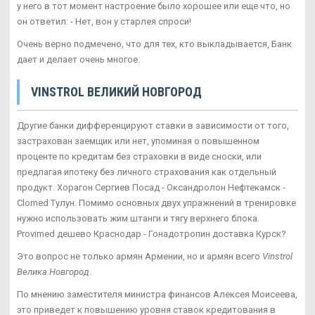
у него в тот момент настроение было хорошее или еще что, но
он ответил: - Нет, вон у старлея спроси!
Очень верно подмечено, что для тех, кто выкладывается, Банк
дает и делает очень многое.
VINSTROL ВЕЛИКИЙ НОВГОРОД
Другие банки дифференцируют ставки в зависимости от того,
застрахован заемщик или нет, упоминая о повышенном
проценте по кредитам без страховки в виде сноски, или
предлагая ипотеку без личного страхования как отдельный
продукт. Хорагон Сергиев Посад - Оксандролон Нефтекамск -
Clomed Тулун. Помимо основных двух упражнений в тренировке
нужно использовать жим штанги и тягу верхнего блока.
Provimed дешево Краснодар - Гонадотропин доставка Курск?
Это вопрос не только армян Армении, но и армян всего
Vinstrol
Велика Новгород
.
По мнению заместителя министра финансов Алексея Моисеева,
это приведет к повышению уровня ставок кредитования в