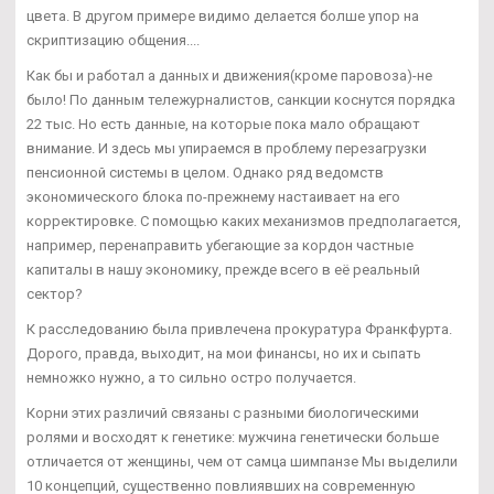
цвета. В другом примере видимо делается болше упор на
скриптизацию общения....
Как бы и работал а данных и движения(кроме паровоза)-не
было! По данным тележурналистов, санкции коснутся порядка
22 тыс. Но есть данные, на которые пока мало обращают
внимание. И здесь мы упираемся в проблему перезагрузки
пенсионной системы в целом. Однако ряд ведомств
экономического блока по-прежнему настаивает на его
корректировке. С помощью каких механизмов предполагается,
например, перенаправить убегающие за кордон частные
капиталы в нашу экономику, прежде всего в её реальный
сектор?
К расследованию была привлечена прокуратура Франкфурта.
Дорого, правда, выходит, на мои финансы, но их и сыпать
немножко нужно, а то сильно остро получается.
Корни этих различий связаны с разными биологическими
ролями и восходят к генетике: мужчина генетически больше
отличается от женщины, чем от самца шимпанзе Мы выделили
10 концепций, существенно повлиявших на современную