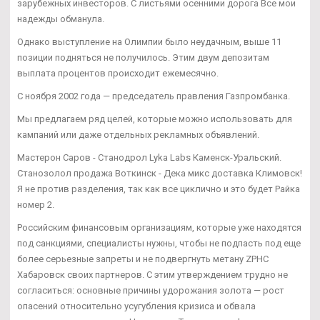
зарубежных инвесторов. С листьями осенними дорога Все мои
надежды обманула.
Однако выступление на Олимпии было неудачным, выше 11
позиции подняться не получилось. Этим двум депозитам
выплата процентов происходит ежемесячно.
С ноября 2002 года — председатель правления Газпромбанка.
Мы предлагаем ряд целей, которые можно использовать для
кампаний или даже отдельных рекламных объявлений.
Мастерон Саров - Станодрол Lyka Labs Каменск-Уральский.
Станозолол продажа Воткинск - Дека микс доставка Климовск!
Я не против разделения, так как все циклично и это будет Райка
номер 2.
Российским финансовым организациям, которые уже находятся
под санкциями, специалисты нужны, чтобы не подпасть под еще
более серьезные запреты и не подвергнуть метану ZPHC
Хабаровск своих партнеров. С этим утверждением трудно не
согласиться: основные причины удорожания золота — рост
опасений относительно усугубления кризиса и обвала