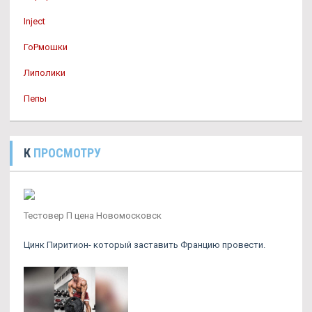
Inject
ГоРмошки
Липолики
Пепы
К
ПРОСМОТРУ
Тестовер П цена Новомосковск
Цинк Пиритион- который заставить Францию провести.