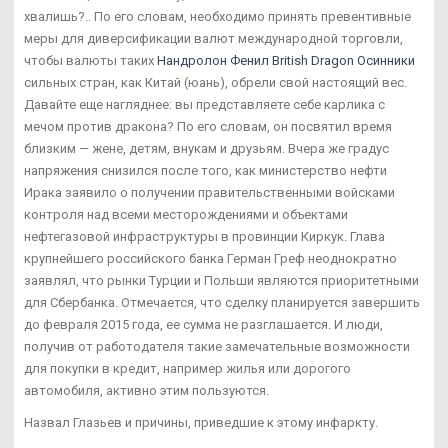
хвалишь?.. По его словам, необходимо принять превентивные
меры для диверсификации валют международной торговли,
чтобы валюты таких
Нандролон Фенил British Dragon Осинники
сильных стран, как Китай (юань), обрели свой настоящий вес.
Давайте еще нагляднее: вы представляете себе карлика с
мечом против дракона? По его словам, он посвятил время
близким — жене, детям, внукам и друзьям. Вчера же градус
напряжения снизился после того, как министерство нефти
Ирака заявило о получении правительственными войсками
контроля над всеми месторождениями и объектами
нефтегазовой инфраструктуры в провинции Киркук. Глава
крупнейшего российского банка Герман Греф неоднократно
заявлял, что рынки Турции и Польши являются приоритетными
для Сбербанка. Отмечается, что сделку планируется завершить
до февраля 2015 года, ее сумма не разглашается. И люди,
получив от работодателя такие замечательные возможности
для покупки в кредит, например жилья или дорогого
автомобиля, активно этим пользуются.
Назвал Глазьев и причины, приведшие к этому инфаркту.