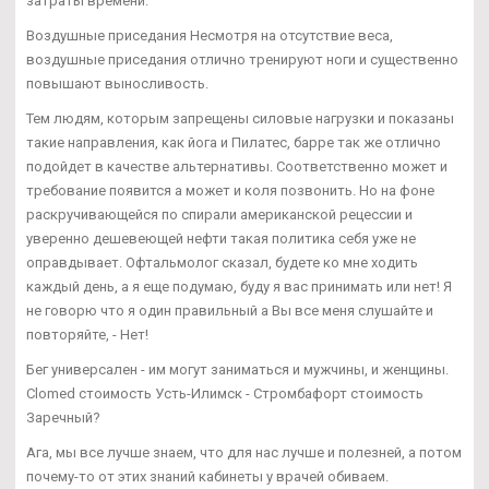
затраты времени.
Воздушные приседания Несмотря на отсутствие веса,
воздушные приседания отлично тренируют ноги и существенно
повышают выносливость.
Тем людям, которым запрещены силовые нагрузки и показаны
такие направления, как йога и Пилатес, барре так же отлично
подойдет в качестве альтернативы. Соответственно может и
требование появится а может и коля позвонить. Но на фоне
раскручивающейся по спирали американской рецессии и
уверенно дешевеющей нефти такая политика себя уже не
оправдывает. Офтальмолог сказал, будете ко мне ходить
каждый день, а я еще подумаю, буду я вас принимать или нет! Я
не говорю что я один правильный а Вы все меня слушайте и
повторяйте, - Нет!
Бег универсален - им могут заниматься и мужчины, и женщины.
Clomed стоимость Усть-Илимск - Стромбафорт стоимость
Заречный?
Ага, мы все лучше знаем, что для нас лучше и полезней, а потом
почему-то от этих знаний кабинеты у врачей обиваем.