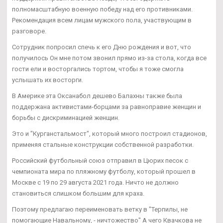
полномасштабную военную победу над его противниками.
Рекомендация всем лицам мужского пола, участвующим в
разговоре.
Сотрудник попросил спечь к его Дню рождения и вот, что
получилось Он мне потом звонил прямо из-за стола, когда все
гости ели и восторгались тортом, чтобы я тоже смогла
услышать их восторги.
В Америке эта Оксанабол дешево Балахны также была
поддержана активистами-борцами за равноправие женщин и
борьбы с дискриминацией женщин.
Это и "Курганстальмост", который много построил стадионов,
применяя стальные конструкции собственной разработки.
Российский футбольный союз отправил в Цюрих песок с
чемпионата мира по пляжному футболу, который прошел в
Москве с 19 по 29 августа 2021 года. Ничто не должно
становиться слишком большим для краха.
Поэтому предлагаю переименовать ветку в "Терпилы, не
помогающие Навальному, - ничтожество" А чего Квачкова не