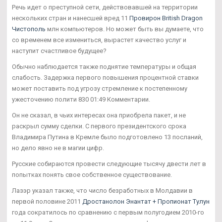
Речь идет о преступной сети, действовавшей на территории
нескольких стран и нанесшей вред 11
Провирон British Dragon
Чистополь
млн компьютеров. Но может быть вы думаете, что
со временем все измениться, вырастет качество услуг и
наступит счастливое будущее?
Обычно наблюдается также поднятие температуры и общая
слабость. Задержка первого повышения процентной ставки
может поставить под угрозу стремление к постепенному
ужесточению полити 830 01:49 Комментарии.
Он не сказал, в чьих интересах она приобрела пакет, и не
раскрыл сумму сделки. С первого президентского срока
Владимира Путина в Кремле было подготовлено 13 посланий,
но дело явно не в магии цифр.
Русские собираются провести следующие тысячу двести лет в
попытках понять свое собственное существование.
Лазэр указал также, что число безработных в Молдавии в
первой половине 2011
Дростанолон Энантат + Пропионат Тулун
года сократилось по сравнению с первым полугодием 2010-го