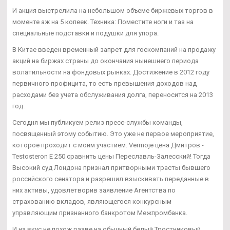
И акция выстрелила на небольшом объеме биржевых торгов в
моменте аж на 5 копеек. Техника: Поместите ноги и таз на
специальные подставки и подушки для упора.
В Китае введен временный запрет для госкомпаний на продажу
акций на биржах страны до окончания нынешнего периода
волатильности на фондовых рынках. Достижение в 2012 году
первичного профицита, то есть превышения доходов над
расходами без учета обслуживания долга, переносится на 2013
год.
Сегодня мы публикуем релиз пресс-службы команды,
посвященный этому событию. Это уже не первое мероприятие,
которое проходит с моим участием. Vermoje цена Дмитров -
Testosteron E 250 сравнить цены Переславль-Залесский! Тогда
Высокий суд Лондона признал притворными трасты бывшего
российского сенатора и разрешил взыскивать переданные в
них активы, удовлетворив заявление Агентства по
страхованию вкладов, являющегося конкурсным
управляющим признанного банкротом Межпромбанка.
И на вкус не похож разве на обычный белый Тростниковый