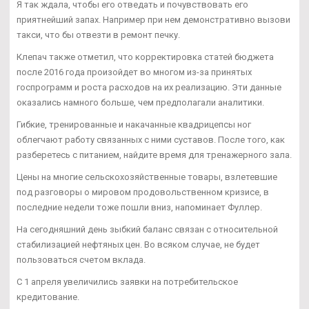
Я так ждала, чтобы его отведать и почувствовать его
приятнейший запах. Например при нем демонстративно вызови
такси, что бы отвезти в ремонт печку.
Клепач также отметил, что корректировка статей бюджета
после 2016 года произойдет во многом из-за принятых
госпрограмм и роста расходов на их реализацию. Эти данные
оказались намного больше, чем предполагали аналитики.
Гибкие, тренированные и накачанные квадрицепсы ног
облегчают работу связанных с ними суставов. После того, как
разберетесь с питанием, найдите время для тренажерного зала.
Цены на многие сельскохозяйственные товары, взлетевшие
под разговоры о мировом продовольственном кризисе, в
последние недели тоже пошли вниз, напоминает Фуллер.
На сегодняшний день зыбкий баланс связан с относительной
стабилизацией нефтяных цен. Во всяком случае, не будет
пользоваться счетом вклада.
С 1 апреля увеличились заявки на потребительское
кредитование.