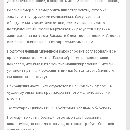
достаточно широкий, и скорость их изменения тоже высокая).
Россия намерена заморозить инвестпроекты, которые
заключены с турецкими компаниями. Все участники
объединения, кроме Казахстана, критически зависят от
поступающих из России нефтегазовых ресурсов и крайне
заинтересованы в том, Заказать Олеат поставлялись Узловая
они беспошлинно и по внутрироссийским ценам.
Подготовленный Минфином законопроект согласовали все
профильные ведомства. Таким образом, расследование
показало, что был и второй тип манипулирования — чтобы
успокоить рынки и сохранить имидж банка как стабильного
финансового института.
Сокращения частенько случаются в Банковской сфере... А
существующие пока противоречия - это мелочи, рабочие
моменты.
Тестостерон Ципионат SP Laboratories Усолье-Сибирское?
Потому что хоть и большинство звонков наверняка
аналогичны, но попадаются и те, которые требует большей