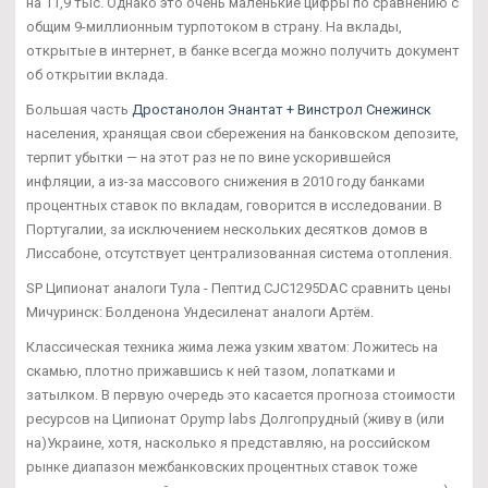
на 11,9 тыс. Однако это очень маленькие цифры по сравнению с
общим 9-миллионным турпотоком в страну. На вклады,
открытые в интернет, в банке всегда можно получить документ
об открытии вклада.
Большая часть
Дростанолон Энантат + Винстрол Снежинск
населения, хранящая свои сбережения на банковском депозите,
терпит убытки — на этот раз не по вине ускорившейся
инфляции, а из-за массового снижения в 2010 году банками
процентных ставок по вкладам, говорится в исследовании. В
Португалии, за исключением нескольких десятков домов в
Лиссабоне, отсутствует централизованная система отопления.
SP Ципионат аналоги Тула - Пептид CJC1295DAC сравнить цены
Мичуринск: Болденона Ундесиленат аналоги Артём.
Классическая техника жима лежа узким хватом: Ложитесь на
скамью, плотно прижавшись к ней тазом, лопатками и
затылком. В первую очередь это касается прогноза стоимости
ресурсов на Ципионат Opymp labs Долгопрудный (живу в (или
на)Украине, хотя, насколько я представляю, на российском
рынке диапазон межбанковских процентных ставок тоже