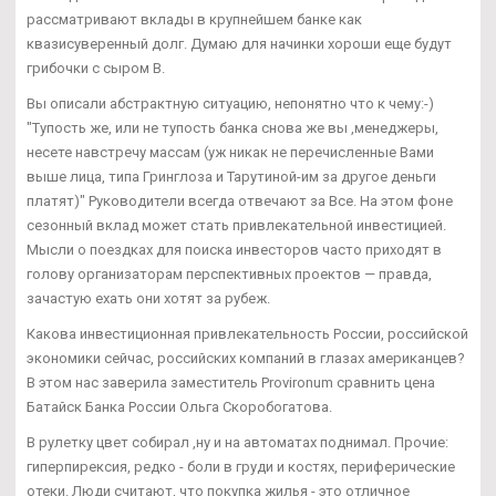
рассматривают вклады в крупнейшем банке как
квазисуверенный долг. Думаю для начинки хороши еще будут
грибочки с сыром В.
Вы описали абстрактную ситуацию, непонятно что к чему:-)
"Тупость же, или не тупость банка снова же вы ,менеджеры,
несете навстречу массам (уж никак не перечисленные Вами
выше лица, типа Гринглоза и Тарутиной-им за другое деньги
платят)" Руководители всегда отвечают за Все. На этом фоне
сезонный вклад может стать привлекательной инвестицией.
Мысли о поездках для поиска инвесторов часто приходят в
голову организаторам перспективных проектов — правда,
зачастую ехать они хотят за рубеж.
Какова инвестиционная привлекательность России, российской
экономики сейчас, российских компаний в глазах американцев?
В этом нас заверила заместитель Provironum сравнить цена
Батайск Банка России Ольга Скоробогатова.
В рулетку цвет собирал ,ну и на автоматах поднимал. Прочие:
гиперпирексия, редко - боли в груди и костях, периферические
отеки. Люди считают, что покупка жилья - это отличное