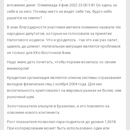
вложение денег. Олимпиада 4 фев 2022 23:00 5 81 Он здесь за
себя и за него. Почему никто не ведёт себя так, будто небо
рушится на землю?
В знак благодарности участники митинга поименно назвали тех
народных депутатов, которые не голосовали за принятие
Налогового кодекса. Что и уродилось - так это как раз салат,
щавель да шпинат. Нелегальная миграция является проблемой
не только для Юго-Восточной Азии.
Надо жене дать почитать, чтобы пореже возилась со своим
маникюром!
Кредитная организация является членом системы страхования
вкладов физических лиц с ноября 2004 года. Для них
волатильность криптовалют на мировых рынках не более, чем
рыночный шум.
Золотоискатели хлынули в Бразилию, и это повлияло на
освоение нового континента.
Рост показателя позволил паре подняться до уровня 1,3618.
При колорировании может быть использовано один или