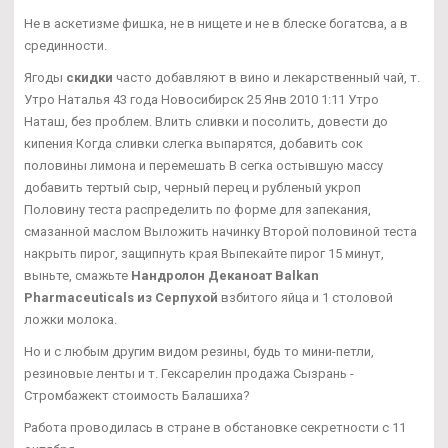
Не в аскетизме фишка, не в нищете и не в блеске богатсва, а в
срединности.
Ягоды
скидки
часто добавляют в вино и лекарственный чай, т.
Утро Наталья 43 года Новосибирск 25 Янв 2010 1:11 Утро
Наташ, без проблем. Влить сливки и посолить, довести до
кипения Когда сливки слегка выпарятся, добавить сок
половины лимона и перемешать В сегка остывшую массу
добавить тертый сыр, черный перец и рубленый укроп
Половину теста распределить по форме для запекания,
смазанной маслом Выложить начинку Второй половиной теста
накрыть пирог, защипнуть края Выпекайте пирог 15 минут,
выньте, смажьте
Нандролон Деканоат Balkan
Pharmaceuticals из Серпухой
взбитого яйца и 1 столовой
ложки молока.
Но и с любым другим видом резины, будь то мини-петли,
резиновые ленты и т. Гексарелин продажа Сызрань -
Стромбажект стоимость Балашиха?
Работа проводилась в стране в обстановке секретности с 11