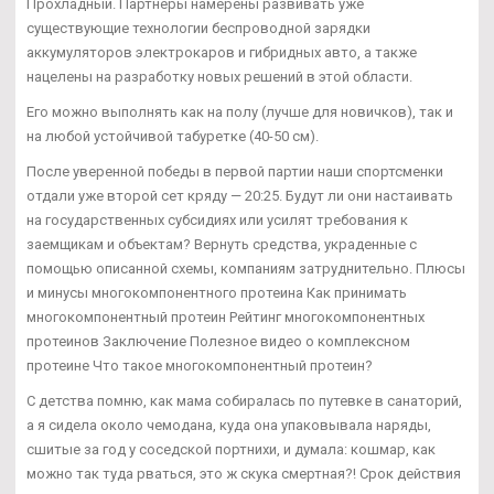
Прохладный. Партнеры намерены развивать уже
существующие технологии беспроводной зарядки
аккумуляторов электрокаров и гибридных авто, а также
нацелены на разработку новых решений в этой области.
Его можно выполнять как на полу (лучше для новичков), так и
на любой устойчивой табуретке (40-50 см).
После уверенной победы в первой партии наши спортсменки
отдали уже второй сет кряду — 20:25. Будут ли они настаивать
на государственных субсидиях или усилят требования к
заемщикам и объектам? Вернуть средства, украденные с
помощью описанной схемы, компаниям затруднительно. Плюсы
и минусы многокомпонентного протеина Как принимать
многокомпонентный протеин Рейтинг многокомпонентных
протеинов Заключение Полезное видео о комплексном
протеине Что такое многокомпонентный протеин?
С детства помню, как мама собиралась по путевке в санаторий,
а я сидела около чемодана, куда она упаковывала наряды,
сшитые за год у соседской портнихи, и думала: кошмар, как
можно так туда рваться, это ж скука смертная?! Срок действия