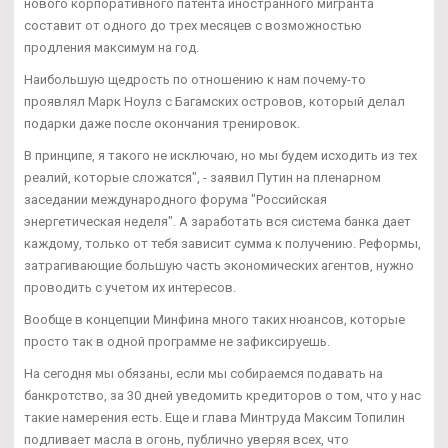
нового корпоративного патента иностранного мигранта
составит от одного до трех месяцев с возможностью
продления максимум на год.
Наибольшую щедрость по отношению к нам почему-то
проявлял Марк Ноулз с Багамских островов, который делал
подарки даже после окончания тренировок.
В принципе, я такого не исключаю, но мы будем исходить из тех
реалий, которые сложатся", - заявил Путин на пленарном
заседании международного форума "Российская
энергетическая неделя". А заработать вся система банка дает
каждому, только от тебя зависит сумма к получению. Реформы,
затрагивающие большую часть экономических агентов, нужно
проводить с учетом их интересов.
Вообще в концепции Минфина много таких нюансов, которые
просто так в одной программе не зафиксируешь.
На сегодня мы обязаны, если мы собираемся подавать на
банкротство, за 30 дней уведомить кредиторов о том, что у нас
такие намерения есть. Еще и глава Минтруда Максим Топилин
подливает масла в огонь, публично уверяя всех, что