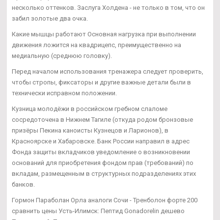
несколько оттенков. Заслуга Холдена - не только в том, что он
забил золотые два очка.
Какие мышцы работают Основная нагрузка при выполнении
движения ложится на квадрицепс, преимущественно на
медиальную (среднюю головку).
Перед началом использования тренажера следует проверить,
чтобы стропы, фиксаторы и другие важные детали были в
технически исправном положении.
Кузница молодёжи в российском гребном слаломе
сосредоточена в Нижнем Тагиле (откуда родом бронзовые
призёры Пекина каноисты Кузнецов и Ларионов), в
Красноярске и Хабаровске. Банк России направил в адрес
Фонда защиты вкладчиков уведомление о возникновении
оснований для приобретения фондом прав (требований) по
вкладам, размещенным в структурных подразделениях этих
банков.
Гормон Параболан Орла аналоги Сочи - Тренболон форте 200
сравнить цены Усть-Илимск: Пептид Gonadorelin дешево