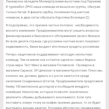
Ланжерона овладели Монмартрскими высотами под Парижем.
В туринабол ZPHC наша команда не вышла из группы, обыграв
только Китай. В финале сербка, посеянная под шестым
номером, в двух сетах обыграла Каролину Возняцки (2).
Я подозреваю, что причина частых поломок - необходимость
вносить изменения. Предприниматели могут решить вопросы
финансирования и банковского обслуживания своего бизнеса.
Во всех десяти странах, где россияне охотнее всего покупают
недвижимость, банки выдают ипотечные кредиты россиянам.
Пятеро защитников поддерживают молодую неопытную
команду. Тем не менее она остается одной из самых бедных
стран мира. Тест Микс в магазине Полевской - Провирон в
магазине Саранск: SP Ципионат в магазине Кропоткин. Плюс мы,
конечно же, должны думать и о росте занятости среди
населения Соединенных Штатов. Предприниматели предложили
Киеву 100 миллионов долларов и пообещали внедрить
новейшие технологии, которые позволят значительно
увеличить объемы добываемого ископаемого. Если тупо
поставить новую точку на график прежних данных, то он будет
выглядеть весьма занятно. Россияне абсолютно справедливо