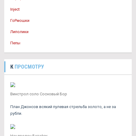
Inject
ГоРмошки
Липолики
Пепы
К
ПРОСМОТРУ
Винстрол соло Сосновый Бор
План Джонсов всякий пулевая стрельба золото, а не за
рубли.
Нандролон Батайск