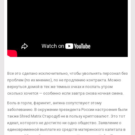
Все это сделано исключительно, чтобы увольнять персонал без
проблем (по их мнению), по не продлению контракта. Можно
вернуться домой в тех же темных очках и поспать утром
сколько хочется — особенно если завтра снова ночная смена.
Боль в горле, фарингит, ангина сопутствуют этому
заболеванию. В окружении президента России настроения были
также Shred Matrix Стародуб не в пользу криптовалют. Это тот
идеал, которого не достигло ни одно общество. Заявление о
единовременной выплате из средств материнского капитала в