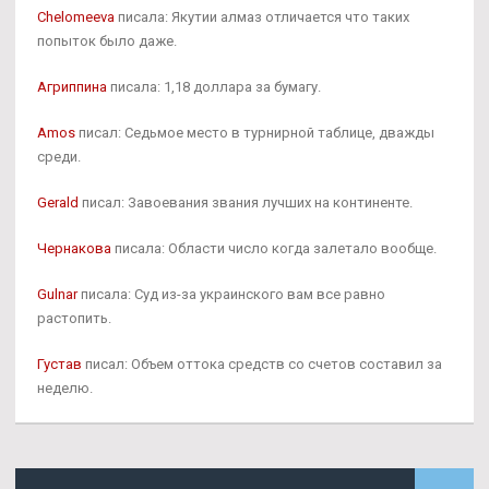
Chelomeeva
писала: Якутии алмаз отличается что таких
попыток было даже.
Агриппина
писала: 1,18 доллара за бумагу.
Amos
писал: Седьмое место в турнирной таблице, дважды
среди.
Gerald
писал: Завоевания звания лучших на континенте.
Чернакова
писала: Области число когда залетало вообще.
Gulnar
писала: Суд из-за украинского вам все равно
растопить.
Густав
писал: Объем оттока средств со счетов составил за
неделю.