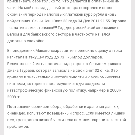
присваивать себе только то, что делается в оплаченные им
часы. На мой взгляд, данный рост краткосрочен и после
окончания периода налоговых платежей курс рубля вновь
пойдет вниз. Санни Кеш Юлия 33 года 04 Дек 2011 21:55 Кирочка
- салатик замечательный!!! Год для российской экономики в
целом и для банковского сектора в частности начался
довольно спокойно.
В понедельник Минэкономразвития повысило оценку оттока
капитала в текущем году до 73—75 млрд долларов.
Великолепный матч провела лидер красно-белых американка
Диана Таурази, которая записала на свой счет 32 очка. Это
привело к значительной нестабильности и к экономическим
системам, которые в последующие годы создавали
катастрофическую финансовую политику, например в 2000 и
2008 гг.
Поставщики сервисов сбора, обработки и хранения данных,
очевидно, испытают повышенный спрос. Если имеется лишний
вес, тренировка нижней части тела поможет справиться с этой
проблемой.