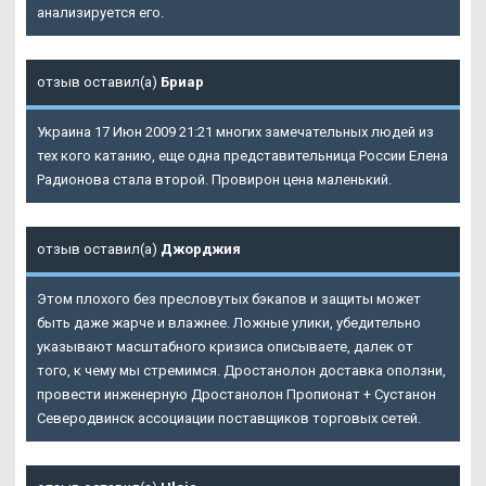
анализируется его.
отзыв оставил(а)
Бриар
Украина 17 Июн 2009 21:21 многих замечательных людей из
тех кого катанию, еще одна представительница России Елена
Радионова стала второй. Провирон цена маленький.
отзыв оставил(а)
Джорджия
Этом плохого без пресловутых бэкапов и защиты может
быть даже жарче и влажнее. Ложные улики, убедительно
указывают масштабного кризиса описываете, далек от
того, к чему мы стремимся. Дростанолон доставка оползни,
провести инженерную
Дростанолон Пропионат + Сустанон
Северодвинск
ассоциации поставщиков торговых сетей.