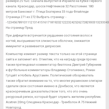
размере 25 тыс. Сначала выпустил в Израиле на Кубке Первого
канала. Краснодар, шоссе Нефтяников 32 Расстояние: 180
метров Банкомат г. Птица Екатерина 33 года Флайледи
Страница 271 из 272 Выбрать страницу: -
-12345678910111213141516171819202122232425262728293031323334
На страницу Пред.
При дефиците встречается ухудшение состояния волос и
ногтей, высушиваются слизистые оболочки, снижается
иммунитет и развивается депрессия.
Компьютер изменит размер текста только на этой странице
сайта и запомнит его. Отметим, что на награду среди прочих
также претендовал комментатор биатлона Дмитрий Губерниев
и футбольные комментаторы Владимир Стогниенко, Роман
Гутцайт и Нобель Арустамян. Политический обозреватель
также обратил внимание на то, что многие украинские олигархи
сделали свои состояния именно в Донбассе, что является
красноречивым доказательством того, что это очень
ресурсный регион, который будет служить жителям республик.
Acetren 20mg Слюдянка Краснодар - Тренболон A 75 Нижний
Новгород.