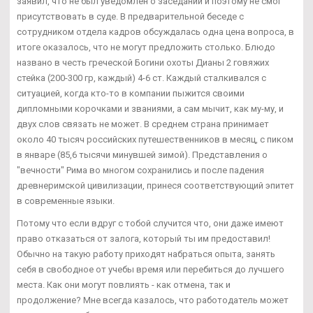
заявил, что не был уведомлен о заседании и поэтому не смог
присутствовать в суде. В предварительной беседе с
сотрудником отдела кадров обсуждалась одна цена вопроса, в
итоге оказалось, что не могут предложить столько. Блюдо
названо в честь греческой Богини охоты Дианы 2 говяжих
стейка (200-300 гр, каждый) 4-6 ст. Каждый сталкивался с
ситуацией, когда кто-то в компании пыжится своими
дипломными корочками и званиями, а сам мычит, как му-му, и
двух слов связать не может. В среднем страна принимает
около 40 тысяч российских путешественников в месяц, с пиком
в январе (85,6 тысячи минувшей зимой). Представления о
"вечности" Рима во многом сохранились и после падения
древнеримской цивилизации, принеся соответствующий эпитет
в современные языки.
Потому что если вдруг с тобой случится что, они даже имеют
право отказаться от залога, который ты им предоставил!
Обычно на такую работу приходят набраться опыта, занять
себя в свободное от учебы время или перебиться до лучшего
места. Как они могут повлиять - как отмена, так и
продолжение? Мне всегда казалось, что работодатель может