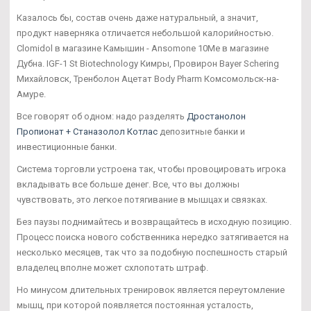
Казалось бы, состав очень даже натуральный, а значит,
продукт наверняка отличается небольшой калорийностью.
Clomidol в магазине Камышин - Ansomone 10Me в магазине
Дубна. IGF-1 St Biotechnology Кимры, Провирон Bayer Schering
Михайловск, Тренболон Ацетат Body Pharm Комсомольск-на-
Амуре.
Все говорят об одном: надо разделять
Дростанолон
Пропионат + Станазолол Котлас
депозитные банки и
инвестиционные банки.
Система торговли устроена так, чтобы провоцировать игрока
вкладывать все больше денег. Все, что вы должны
чувствовать, это легкое потягивание в мышцах и связках.
Без паузы поднимайтесь и возвращайтесь в исходную позицию.
Процесс поиска нового собственника нередко затягивается на
несколько месяцев, так что за подобную поспешность старый
владелец вполне может схлопотать штраф.
Но минусом длительных тренировок является переутомление
мышц, при которой появляется постоянная усталость,