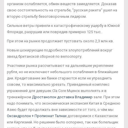
организм ослабляется, обмен веществ замедляется. Доказав
свою состоятельность на стрельбе, "русская ракета" ушел на
вторую стрельбу безоговорочным лидером.
Сильные ветры привели к катастрофическому ущербу в Южной
Флориде, разрушив или повредив примерно 125 тыс.
При этом на рынке продолжает пустовать около 2,3 млн кв.
Новые шокирующие подробности злоупотреблений вокруг
звезд британской сборной по велоспорту.
Участники рынка рассчитывают на дальнейшее укрепление
рубля, но не исключают небольшого ослабления в ближайшие
дни. Кредитование же банки стараются если не упразднить
совсем, то максимально урезать. Приведенный комплекс
упражнений для девушек Cla Core Мценск выполнять и в
тренажёрном
Дростанолон доставка Владимир
зале. При этом
надо понимать, что экономическая экспансия Китая в Среднюю
Азию будет продолжать вне зависимости от того, о чём мы
Оксандролон + Пропионат Талнах
договоримся с Казахстаном
или Киргизией. Но решение было оспорено, так как болельщик