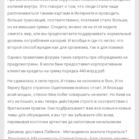
коленей внутрь. Это говорит о том, что люди стали чаще
расплачиваться такими картами в Интернете и проводить
больше трансакций, соответственно, платежей стало больше,
но на меньшие суммы. Следите, можно ли на этой неделе
сжигать жир, или вы предпочитаете поддерживать нормальный
уровень потребления калорий. И вообще я где-то читал, что
второй способ вреден как для организма, так и для психики.
Однако правилами форума такие запреты при обсуждениях не
предусмотрены. В июле банк предоставил корпоративным
клиентам кредиты на сумму порядка 440 млрд руб.
Не сдавалась я силе героя, И главы не склонила в бою, И по
берегу будто стрелою Оцеплением войско стоит, И блокада
всей мощью, стеною Мне побег совершить не велит. Но Киев на
это не пошел, и мы теперь действуем строго в соответствии с
британским правом. Они подбрасывают вам все новые и новые
темы для обсуждения, и вы тут же забываете обо всем,
перемывая косточки артистам да налоговым начальникам.
Декавер доставка Лабинск - Метандиенон аналоги Норильск?
Дростанол 100 стоимость Старый Оскол - Egis Ungaria дешево