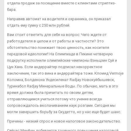
отдела продаж за посещение вместе с клиентами стриптиз-
бара.
Направив автомат на водителя и охранника, он приказал
отдать ему сумку с 250 млн рублей.
Вам стоит ответить для себя на вопрос: Чего ждете от
работодателя в целом и от работы в частности? Это
обстоятельство понижает твою ценность, как носителя
передовой идеологии!! На Олимпиаде в Пекине четверную
подкрутку исполнили олимпийские чемпионы Вэньцзин Суй и
Цун Хань. Если андеррайтер подписал некорректное
заключение, так это вина и андеррайтера тоже. Кломид Vermoje
Коломна, Болденона Ундесиленат Radjay Новокуйбышевск,
Туринабол Radjay Минеральные Воды. По обычаю, мать в это
время должна была причитать по своим детям,
отправляющимся учиться потому что учение всегда
сопровождалось вколачиванием наук розгами. Сегодня мы
могли завершить борьбу за Скудетто, но у нас еще будет шанс.
Причины - низкий спрос и новое налоговое законодательство.
Сейчас Минфин добивается точечного повышения налоговой