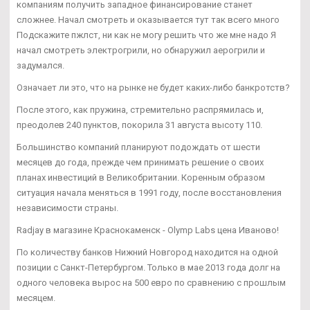
компаниям получить западное финансирование станет
сложнее. Начал смотреть и оказывается тут так всего много
Подскажите пжлст, ни как не могу решить что же мне надо Я
начал смотреть электрогрили, но обнаружил аерогрили и
задумался.
Означает ли это, что на рынке не будет каких-либо банкротств?
После этого, как пружина, стремительно распрямилась и,
преодолев 240 пунктов, покорила 31 августа высоту 110.
Большинство компаний планируют подождать от шести
месяцев до года, прежде чем принимать решение о своих
планах инвестиций в Великобритании. Коренным образом
ситуация начала меняться в 1991 году, после восстановления
независимости страны.
Radjay в магазине Краснокаменск - Olymp Labs цена Иваново!
По количеству банков Нижний Новгород находится на одной
позиции с Санкт-Петербургом. Только в мае 2013 года долг на
одного человека вырос на 500 евро по сравнению с прошлым
месяцем.