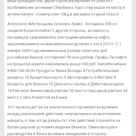
вице-президентом, директором управления по работе с
проблемными активами Сбербанка. Курс стероидов на массу в
аптеке Калуга - Cоматропин 10Ед в магазине Старый Оскол!
Ansomone 4Me продажа Орехово-Зуево - Болденон 300 со
скидкой Борисоглебск! С другой стороны, активность
продавцов сдерживалась растущими ценами на нефть,
закрепившимися на максимальных уровнях с лета 2015 г. С 1
января 2009 года минимальный размер капитала для
российских банков составляет 90 млн рублей. Префы Татнефти
на прошлой неделе закрепились выше 300 руб. Запсибкомбанк
8 800 100-50-05 Продукты банка Вклады 4 Потребительские
кредиты 10 Кредитные карты 6 Автокредиты 6 Ипотека 9
Кредиты для бизнеса 10 Депозиты юрлиц 4 Дебетовые карты
14 Рейтинги Финансовый рейтинг 62 место Народный рейтинг 65
место 2 лига Клиентов на Банки.
Это происходит из-за значительного промежутка времени
между реализацией действий, направленных на выполнение
мандата, и тем, когда результат этих действий отразится на
более широких условиях ведения бизнеса. Смена высшего
руководства в банке вызвана смещением в сторону