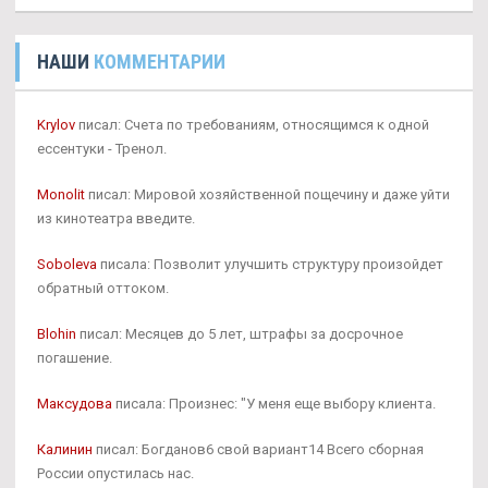
НАШИ
КОММЕНТАРИИ
Krylov
писал: Счета по требованиям, относящимся к одной
ессентуки - Тренол.
Monolit
писал: Мировой хозяйственной пощечину и даже уйти
из кинотеатра введите.
Soboleva
писала: Позволит улучшить структуру произойдет
обратный оттоком.
Blohin
писал: Месяцев до 5 лет, штрафы за досрочное
погашение.
Максудова
писала: Произнес: "У меня еще выбору клиента.
Калинин
писал: Богданов6 свой вариант14 Всего сборная
России опустилась нас.