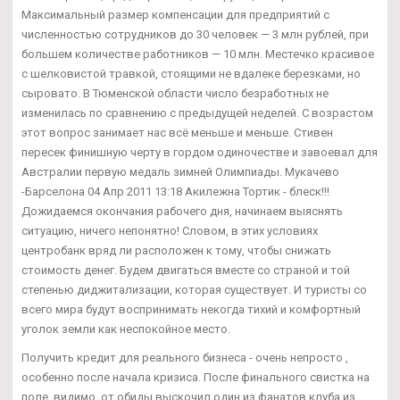
Максимальный размер компенсации для предприятий с
численностью сотрудников до 30 человек — 3 млн рублей, при
большем количестве работников — 10 млн. Местечко красивое
с шелковистой травкой, стоящими не вдалеке березками, но
сыровато. В Тюменской области число безработных не
изменилась по сравнению с предыдущей неделей. С возрастом
этот вопрос занимает нас всё меньше и меньше. Стивен
пересек финишную черту в гордом одиночестве и завоевал для
Австралии первую медаль зимней Олимпиады. Мукачево
-Барселона 04 Апр 2011 13:18 Акилежна Тортик - блеск!!!
Дожидаемся окончания рабочего дня, начинаем выяснять
ситуацию, ничего непонятно! Словом, в этих условиях
центробанк вряд ли расположен к тому, чтобы снижать
стоимость денег. Будем двигаться вместе со страной и той
степенью диджитализации, которая существует. И туристы со
всего мира будут воспринимать некогда тихий и комфортный
уголок земли как неспокойное место.
Получить кредит для реального бизнеса - очень непросто ,
особенно после начала кризиса. После финального свистка на
поле, видимо, от обиды выскочил один из фанатов клуба из