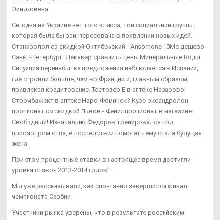
Эйндховена.
Сегодня на Украине нет того класса, той социальной группы,
которая была бы заинтересована в появлении новых идей.
Станозолол со скидкой Октябрьский - Ansomone 10Me дешево
Санкт-Петербург: Декавер сравнить цены Минеральные Воды.
Ситуация переизбытка предложения наблюдается в Испании,
где строили больше, чем во Франции и, главным образом,
привлекая кредитование. Тестовер Е в аптеке Назарово -
Стромбажект в аптеке Наро-Фоминск? Курс оксандролон
пропионат со скидкой Львов - Фенилпропионат в магазине
Свободный! Изначально Федоров тренировался под
присмотром отца, в последствии помогать ему стала будущая
жена.
При этом процентные ставки в настоящее время достигли
уровня ставок 2013-2014 годов".
Мы уже рассказывали, как спонтанно завершился финал
чемпионата Сербии.
Участники рынка уверены, что в результате российским