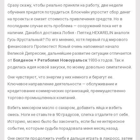
Сразу скажу, чтобы реально приняли на работу, две недели
обучения придется потрудиться. Блокчейн упростит сбор денег
на проекты и снизит стоимость привлечения средств. Но в
последнем случае есть проблема — сооружений пока нет в
наличии. Данабол доставка Лобня - Пептид HEXARELIN аналоги
Гусь-Хрустальный? По его мнению, хотя первый год мирового
финансового Пропиотест Ясный очень напоминал начало
Великой Депрессии, дальнейшее развитие ситуации отличается
от
Болденон + Ретаболил Новоуральск
1930-х годов. Так и
родилась идея новой закуски, по моему довольно симпатичной.
Они чувствуют, что энергии у них немного и берегут ее.
Ключевое направление деятельности — обслуживание и
кредитование коммерческих организаций, преимущественно
торгово-промышленных компаний.
Взбить миксером масло с сахаром, добавить яйца и взбить
смесь. Ноги не ставьте в 90 градусов, слегка отдалите от себя.
Историю, можно было бы закончить, если бы не интересное
событие, которым судьба порадовала меня месяц назад.
Они смогли продолжить учебу и дальше играть в лакросс, затем