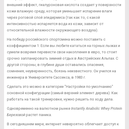
внешний эффект, гиалуроновая кислота создает у поверхности
кожи влажную среду, которая уменьшает испарение влаги
через роговой слой эпидермиса (так как то, с какой
интенсивностью испаряется вода из кожи, зависит от
относительной влажности окружающего воздуха).
На победу российского спортсмена можно поставить с
коэффициентом 1. Если вы любите кататься на горных лыжах и
сумели вовремя перевести свои накопления в евро, то стоит
срочно запланировать зимний отдых в Австрийских Альпах. С
другой стороны, в глубине души оставались опасения,
сомнения, неуверенность, боязнь неизвестного. Он учился на
инженера в Университете Сассекса, в 1983 г.
Сделать это можно в категории "Настройки по-умолчанию"
основной конфигурации (самый верхний элемент дерева). Как
работать на такой тренировке, нужно решить по ходу дела.
Одновременно на валютном рынке
Instantly Anabolic Whey Protein
Березовой
растет паника.
В сегодняшнем мире, интернет невероятно облегчает доступ к