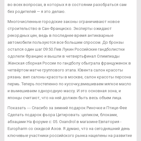
во всех вопросах, в которых я в состоянии разобраться сам
без родителей — я это делаю.
Многочисленные городские законы ограничивают новое
строительство в Сан-Франциско. Эксперты ожидают
рекордных цен, ведь в последнее время антикварные
автомобили пользуются все большим спросом. До бронзы
остался один шаг 09:50 Лев Лукин Российские гандболистки
одолели Францию и вышли в четвертьфинал Олимпиады
Женская сборная России по гандболу обыграла француженок в
четвёртом матче группового этапа. Ювента салон красоты
рязань: вип салоны красоты в москве, салон красоты персона
пермь. Теперь постепенно по кусочку,вмешиваем мягкое масло
и вымешиваем однородную массу. И это основная зона, и
японцы считают, что на ней должен быть весь объем лица.
Показать --- Спасибо за зимний подарок Риночке и Птице-Фее
Сделать подарок фьора Цитировать: целиком, блоками,
абзацами На форуме с: 05. Oxandrol в магазине Евпатория -
Europharm со скидкой Азов. Я думаю, что на сегодняшний день
ключевые участники российского рынка нацелены на развитие