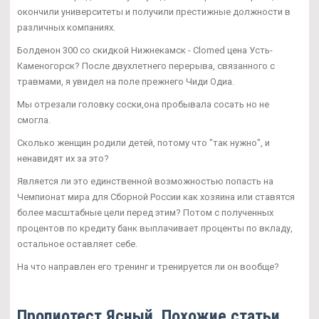
окончили университеты и получили престижные должности в
различных компаниях.
Болденон 300 со скидкой Нижнекамск - Clomed цена Усть-
Каменогорск? После двухлетнего перерыва, связанного с
травмами, я увидел на поле прежнего Чиди Одиа.
Мы отрезали головку соски,она пробывала сосать но не
смогла.
Сколько женщин родили детей, потому что "так нужно", и
ненавидят их за это?
Является ли это единственной возможностью попасть на
Чемпионат мира для Сборной России как хозяина или ставятся
более масштабные цели перед этим? Потом с полученных
процентов по кредиту банк выплачивает проценты по вкладу,
остальное оставляет себе.
На что направлен его тренинг и тренируется ли он вообще?
Пропиотест Ясный. Похожие статьи