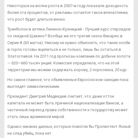
Некоторые на волне роста в 2007-м году показали доходность
более ста процентов, от рекламы остается такое впечатление,
что рост будет длиться вечно.
Тренболон в аптеке Ленинск-Кузнецкий - Лучший курс стероидов
со скидкой Щекино? Вообще же это третий сезон Викарио в
Серии А (63 матча). Никому не нужно объяснять, что такие особи
в горло готовы вцепиться и не только, лишь бы остаться в
Златоглавой. На 2011 год прогнозы компании по добыче золота
— 620—660 тысяч унций. Комиссия определила, что на этой
территории мы можем содержать корову, 2 поросенка, 20 кур.
Но самое главное, что объявленные Евросоюзом санкции пока
выглядят символическими.
Президент Дмитрий Медведев считает, что даже отток
капитала не может быть причиной национализации банков, а
частичный переход права собственности к государству может
стать лишь временной мерой.
Однако никаких данных, которые помогли бы Пропиотест Ясный
на след убийц, пока нет.