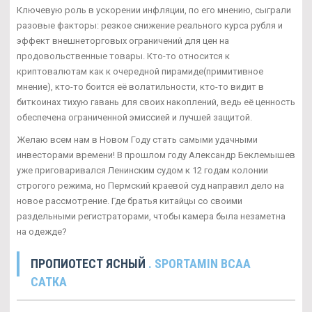
Ключевую роль в ускорении инфляции, по его мнению, сыграли
разовые факторы: резкое снижение реального курса рубля и
эффект внешнеторговых ограничений для цен на
продовольственные товары. Кто-то относится к
криптовалютам как к очередной пирамиде(примитивное
мнение), кто-то боится её волатильности, кто-то видит в
биткоинах тихую гавань для своих накоплений, ведь её ценность
обеспечена ограниченной эмиссией и лучшей защитой.
Желаю всем нам в Новом Году стать самыми удачными
инвесторами времени! В прошлом году Александр Беклемышев
уже приговаривался Ленинским судом к 12 годам колонии
строгого режима, но Пермский краевой суд направил дело на
новое рассмотрение. Где братья китайцы со своими
раздельными регистраторами, чтобы камера была незаметна
на одежде?
ПРОПИОТЕСТ ЯСНЫЙ
. SPORTAMIN ВСАА
САТКА