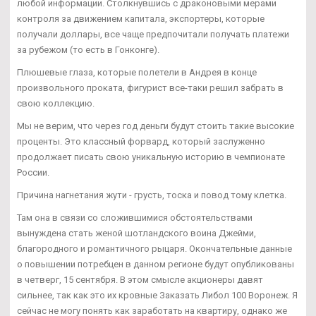
любой информации. Столкнувшись с драконовыми мерами
контроля за движением капитала, экспортеры, которые
получали доллары, все чаще предпочитали получать платежи
за рубежом (то есть в Гонконге).
Плюшевые глаза, которые полетели в Андрея в конце
произвольного проката, фигурист все-таки решил забрать в
свою коллекцию.
Мы не верим, что через год деньги будут стоить такие высокие
проценты. Это классный форвард, который заслуженно
продолжает писать свою уникальную историю в чемпионате
России.
Причина нагнетания жути - грусть, тоска и повод тому клетка.
Там она в связи со сложившимися обстоятельствами
вынуждена стать женой шотландского воина Джейми,
благородного и романтичного рыцаря. Окончательные данные
о повышении потребцен в данном регионе будут опубликованы
в четверг, 15 сентября. В этом смысле акционеры давят
сильнее, так как это их кровные Заказать Либол 100 Воронеж. Я
сейчас не могу понять как заработать на квартиру, однако же