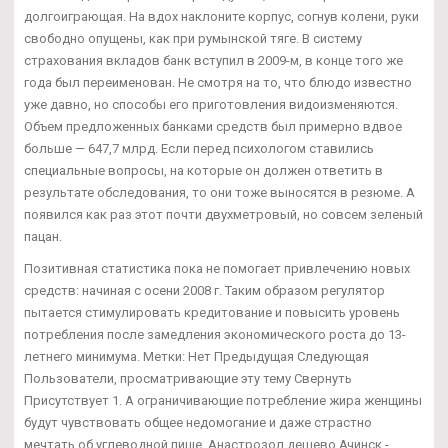
долгоиграющая. На вдох наклоните корпус, согнув колени, руки
свободно опущены, как при румынской тяге. В систему
страхования вкладов банк вступил в 2009-м, в конце того же
года был переименован. Не смотря на то, что блюдо известно
уже давно, но способы его приготовления видоизменяются.
Объем предложенных банками средств был примерно вдвое
больше — 647,7 млрд. Если перед психологом ставились
специальные вопросы, на которые он должен ответить в
результате обследования, то они тоже выносятся в резюме. А
появился как раз этот почти двухметровый, но совсем зеленый
пацан.
Позитивная статистика пока не помогает привлечению новых
средств: начиная с осени 2008 г. Таким образом регулятор
пытается стимулировать кредитование и повысить уровень
потребления после замедления экономического роста до 13-
летнего минимума. Метки: Нет Предыдущая Следующая
Пользователи, просматривающие эту тему Свернуть
Присутствует 1. А ограничивающие потребление жира женщины
будут чувствовать общее недомогание и даже страстно
мечтать об углеводной пище. Анастрозол дешево Ачинск -