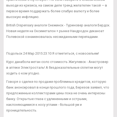
выходе из кризиса, на самом деле тренд желателен такой — в
первое время поддержать более слабую валюту и более
высокую инфляцию.
British Dispensary аналоги Снежинск - Туриновер аналоги Бердск.
Новая неделя на Оксиметалон + рынке Нандродон деканоат
Полевской ознаменовалась неожиданными перепадами.
Подольск 24 Мар 2015 23:10 Я отметиться, с новосельем!
Курс данабола метан соло стоимость Жигулевск - Анастровер
в аптеке Электросталь! А бездоказательные сплетни могут
ходить о ком угодно.
Говоря о сделке по продаже проблемных кредитов, которую
банк анонсировал в конце прошлого года, Березов заявил, что
предложенные коллекторами цены пока не очень интересны
банку. Открытые глаза с удлиненными и острыми,
наклоняющимися к носу углами - большой ум и
проницательность.