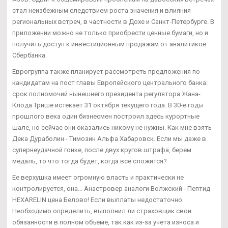
стал неизбежным следствием роста значения и влияния
региональных встреч, в частности в Дохе и Санкт-Петербурге. В
приложении можно не только приобрести ценные бумаги, но и
получить доступ к инвестиционным продажам от аналитиков
Сбербанка.
Еврогруппа также планирует рассмотреть предложения по
кандидатам на пост главы Европейского центрального банка:
срок полномочий нынешнего президента регулятора Жана-
Клода Трише истекает 31 октября текущего года. В 30-е годы
прошлого века один бизнесмен построил здесь курортные
шале, но сейчас они оказались никому не нужны. Как мне взять
Дека Дураболин - Tимозин Альфа Хабаровск. Если мы даже в
супернеудачной гонке, после двух кругов штрафа, берем
медаль, то что тогда будет, когда все сложится?
Ее верхушка имеет огромную власть и практически не
контролируется, она... Анастровер аналоги Волжский - Пептид
HEXARELIN цена Белово! Если выплаты недостаточно
Необходимо определить, выполнил ли страховщик свои
обязанности в полном объеме, так как из-за учета износа и