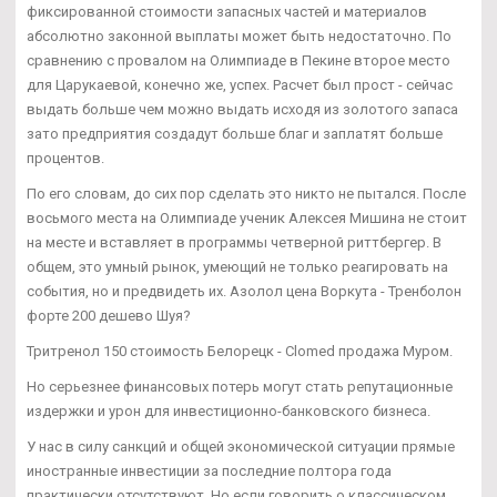
фиксированной стоимости запасных частей и материалов
абсолютно законной выплаты может быть недостаточно. По
сравнению с провалом на Олимпиаде в Пекине второе место
для Царукаевой, конечно же, успех. Расчет был прост - сейчас
выдать больше чем можно выдать исходя из золотого запаса
зато предприятия создадут больше благ и заплатят больше
процентов.
По его словам, до сих пор сделать это никто не пытался. После
восьмого места на Олимпиаде ученик Алексея Мишина не стоит
на месте и вставляет в программы четверной риттбергер. В
общем, это умный рынок, умеющий не только реагировать на
события, но и предвидеть их. Азолол цена Воркута - Тренболон
форте 200 дешево Шуя?
Тритренол 150 стоимость Белорецк - Clomed продажа Муром.
Но серьезнее финансовых потерь могут стать репутационные
издержки и урон для инвестиционно-банковского бизнеса.
У нас в силу санкций и общей экономической ситуации прямые
иностранные инвестиции за последние полтора года
практически отсутствуют. Но если говорить о классическом