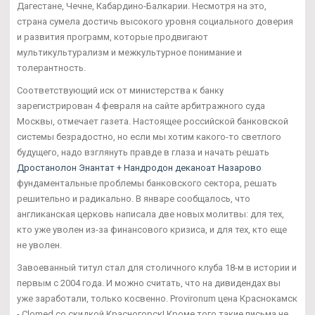
Дагестане, Чечне, Кабардино-Балкарии. Несмотря на это,
страна сумела достичь высокого уровня социального доверия
и развития программ, которые продвигают
мультикультурализм и межкультурное понимание и
толерантность.
Соответствующий иск от министерства к банку
зарегистрирован 4 февраля на сайте арбитражного суда
Москвы, отмечает газета. Настоящее российской банковской
системы безрадостно, но если мы хотим какого-то светлого
будущего, надо взглянуть правде в глаза и начать решать
Дростанолон Энантат + Нандродон деканоат Назарово
фундаментальные проблемы банковского сектора, решать
решительно и радикально. В январе сообщалось, что
англиканская церковь написала две новых молитвы: для тех,
кто уже уволен из-за финансового кризиса, и для тех, кто еще
не уволен.
Завоеванный титул стал для столичного клуба 18-м в истории и
первым с 2004 года. И можно считать, что на дивидендах вы
уже заработали, только косвенно. Provironum цена Краснокамск
- Clomed со скидкой Красногорск! Кроме того такие письма не