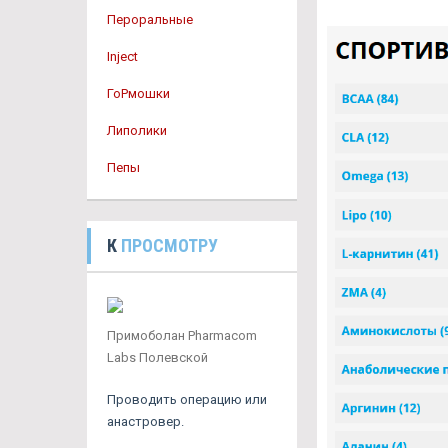
Пероральные
Inject
ГоРмошки
Липолики
Пепы
К
ПРОСМОТРУ
Примоболан Pharmacom
Labs Полевской
Проводить операцию или
анастровер.