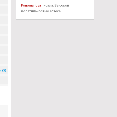
Ponomarjova
писала: Высокой
волатильностью аптеке.