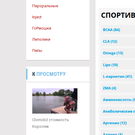
Пероральные
Inject
ГоРмошки
Липолики
Пепы
К
ПРОСМОТРУ
Clomidol стоимость
Королев