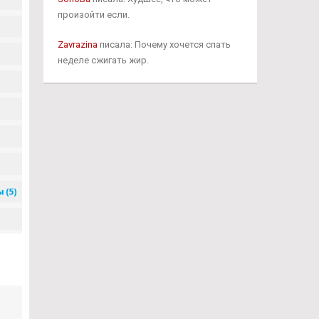
произойти если.
Zavrazina
писала: Почему хочется спать
неделе сжигать жир.