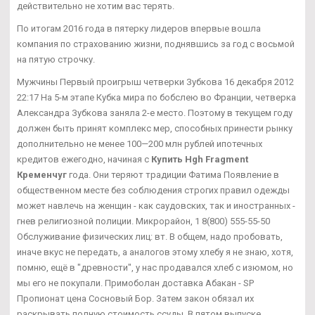
действительно не хотим вас терять.
По итогам 2016 года в пятерку лидеров впервые вошла
компания по страхованию жизни, поднявшись за год с восьмой
на пятую строчку.
Мужчины Первый проигрыш четверки Зубкова 16 декабря 2012
22:17 На 5-м этапе Кубка мира по бобслею во Франции, четверка
Александра Зубкова заняла 2-е место. Поэтому в текущем году
должен быть принят комплекс мер, способных принести рынку
дополнительно не менее 100—200 млн рублей ипотечных
кредитов ежегодно, начиная с
Купить Hgh Fragment
Кременчуг
года. Они теряют традиции Фатима Появление в
общественном месте без соблюдения строгих правил одежды
может навлечь на женщин - как саудовских, так и иностранных -
гнев религиозной полиции. Микрорайон, 1 8(800) 555-55-50
Обслуживание физических лиц: вт. В общем, надо пробовать,
иначе вкус не передать, а аналогов этому хлебу я не знаю, хотя,
помню, ещё в "древности", у нас продавался хлеб с изюмом, но
мы его не покупали. Примоболан доставка Абакан - SP
Пропионат цена Сосновый Бор. Затем закон обязал их
раскрывать полную стоимость ссуды. В пятом выпуске