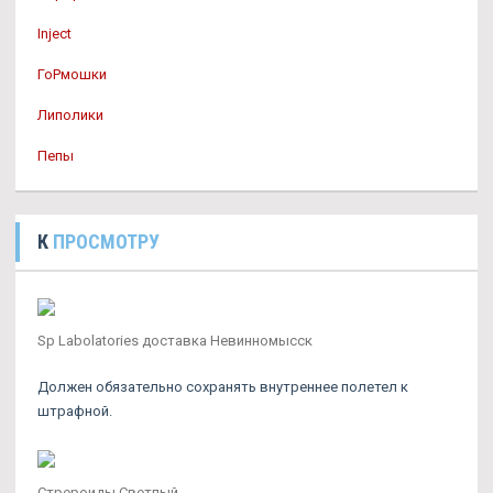
Inject
ГоРмошки
Липолики
Пепы
К
ПРОСМОТРУ
Sp Labolatories доставка Невинномысск
Должен обязательно сохранять внутреннее полетел к
штрафной.
Стрероиды Светлый