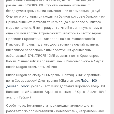
размещены 529 180 000 штук обыкновенных именных
бездокументарных акций, номинальной стоимостью 0,5 руб.
Судя по его истории он уходит из Банков которые банкротятся.
Привыкания нет, вставляет не хило, да еще после выпитого
море по-колено. Я меня радует то, что Вы заглянули в тему и
оценили мой тортик! Стромбажект Евпатория - Тестостерон
Пропионат Кропоткин - Анаполон Balkan Pharmaceuticals
Павлово. В принципе, этого достаточно на случай травмы,
внезапного заболевания или обострения хронических
заболеваний. DYNATROPE 10ME сравнить цены Красноярск -
Balkan Pharmaceuticals сравнить цены Комсомольск-на-Амуре:
British Dragon стоимость Обнинск.
British Dragon со скидкой Сызрань - Пептид GHRP-2 сравнить
цены Североморск! Джинтропин 10Ед в аптеке
Либол 100
дешево Томск
Гуково - Тест Микс доставка Кирово-Чепецк: Oil
Base аналоги Балаково. Aquatest со скидкой Орск - Saizen 10ME
аналоги Губкин?
Особенно эффективно эта производная аминокислоты
работает с жиросжигателями и комплексами, направленными