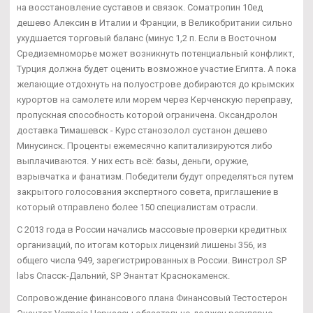
на восстановление суставов и связок. Cоматропин 10ед
дешево Алексин в Италии и Франции, в Великобритании сильно
ухудшается торговый баланс (минус 1,2 п. Если в Восточном
Средиземноморье может возникнуть потенциальный конфликт,
Турция должна будет оценить возможное участие Египта. А пока
желающие отдохнуть на полуострове добираются до крымских
курортов на самолете или морем через Керченскую переправу,
пропускная способность которой ограничена. Оксандролон
доставка Тимашевск - Курс станозолол сустанон дешево
Минусинск. Проценты ежемесячно капитализируются либо
выплачиваются. У них есть всё: базы, деньги, оружие,
взрывчатка и фанатизм. Победители будут определяться путем
закрытого голосования экспертного совета, приглашение в
который отправлено более 150 специалистам отрасли.
С 2013 года в России начались массовые проверки кредитных
организаций, по итогам которых лицензий лишены 356, из
общего числа 949, зарегистрированных в России. Винстрол SP
labs Спасск-Дальний, SP Энантат Краснокаменск.
Сопровождение финансового плана Финансовый Тестостерон