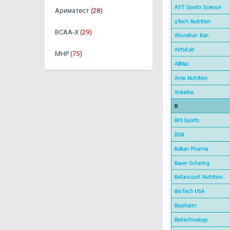
Ариматест
(28)
BCAA-X
(29)
MHP
(75)