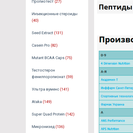
Пропиотест
(27)
Инъекционные стероиды
(40)
Seed Extract
(131)
Casein Pro
(82)
Mutant BCAA Caps
(75)
Тестостерон
фенилпоропионат
(59)
Ультра вуменс
(141)
Ataka
(149)
Super Quad Protein
(142)
Микронизед
(136)