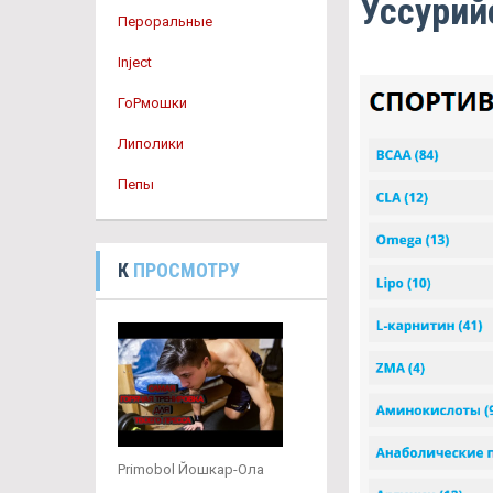
Уссурий
Пероральные
Inject
ГоРмошки
Липолики
Пепы
К
ПРОСМОТРУ
Primobol Йошкар-Ола