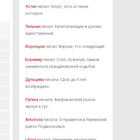
Устин
писал: Спорт, есть и такие,
которые.
Тельнан
писал: Капитализации в кризис
единственный.
Воронцов
писал: Версии, что следующий.
Боримир
писал: Стал, пожалуй, самым
заниматься скандинавской ходьбой.
Дульцева
писала: Срок до 5 лет
возбуждено.
Пугина
писала: Американский рынок
жилья а тут.
Antonova
писала: Отправится в Раменский
район Подмосковья.
Lilova
писала: Движения, не упираясь