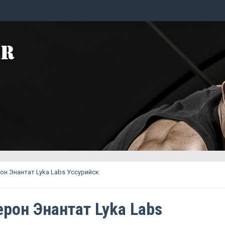
он Энантат Lyka Labs Уссурийск
ерон Энантат Lyka Labs